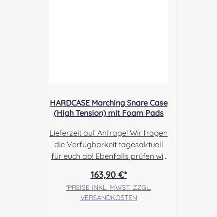
HARDCASE Marching Snare Case
(High Tension) mit Foam Pads
Lieferzeit auf Anfrage! Wir fragen
die Verfügbarkeit tagesaktuell
für euch ab! Ebenfalls prüfen wir
gerne die Verfügbarkeit anderer
163,90 €*
Farben für euch! ACHTUNG! DIE
*PREISE INKL. MWST. ZZGL.
VERSANDKOSTEN RECHEN SICH
VERSANDKOSTEN
BEI DIESEM PRODUKT NACH
GEWICHT! ES WIRD HIERZU EINE