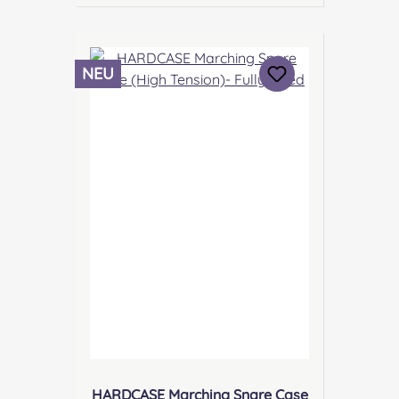
GESONDERTE RECHNUNG
AUSGESTELLT (INFORMATIONEN
UNTER VERSANDARTEN- UND
NEU
KOSTEN)! EINE ABHOLUNG IST
ALTERNATIV MÖGLICH
Highlights:Perfekte Passform für
14“ x 12“ Marching
SnaresRobuster Kunststoff für
eine lange LebensdauerLeicht
und kompakt für einfachen
TransportMaximaler Schutz für
Ihre Marching
SnareProduktbeschreibung:Das
HARDCASE Marching Snare Case
14" x 12“ ist die ideale Lösung für
den sicheren Transport eurer
Snare Drum. Es ist aus robustem
Kunststoff gefertigt und verfügt
HARDCASE Marching Snare Case