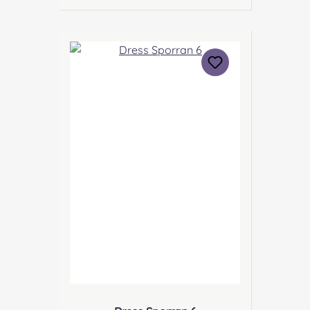
Gravurplatte, die ein keltisches
Design zeigt. Die Tassels sind bei
diesem Sporran als aufgesetzte
Lederspitzen angebracht,
wodurch das Trommeln der
Tassels auf dem Sporran beim
Marschieren entfällt. Angabe zur
Produktsicherheit Hersteller:
Margaret Morrison, Unit 7
Ruthvenfield Grove Inveralmond
Industrial Estate Perth, PH1 3FN
Scotland Kontakt:
sales@morrison-sporrans.co.uk
Verantwortliche Person: Nieswiec
& Zeh Easy Piping & Drumming
Gbr, Gabelsbergerstraße 27,
32425 Minden Kontakt:
kontakt@easypipinganddrummi
ng.com Sicherheitshinweise: