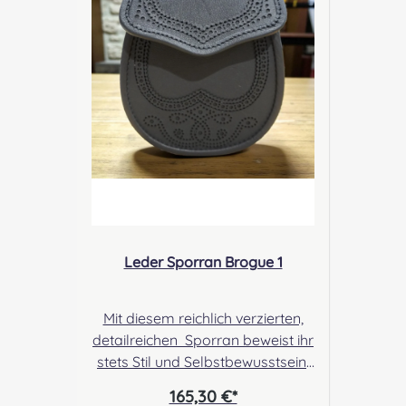
Scotland Kontakt:
sales@morrison-sporrans.co.uk
Verantwortliche Person: Nieswiec
& Zeh Easy Piping & Drumming
Gbr, Gabelsbergerstraße 27,
32425 Minden Kontakt:
kontakt@easypipinganddrummi
ng.com Sicherheitshinweise:
Verschluckbare Kleinteile
Leder Sporran Brogue 1
Mit diesem reichlich verzierten,
detailreichen Sporran beweist ihr
stets Stil und Selbstbewusstsein.
Ein sehr ansprechender Leder
165,30 €*
Sporran mit Brogue Leder-