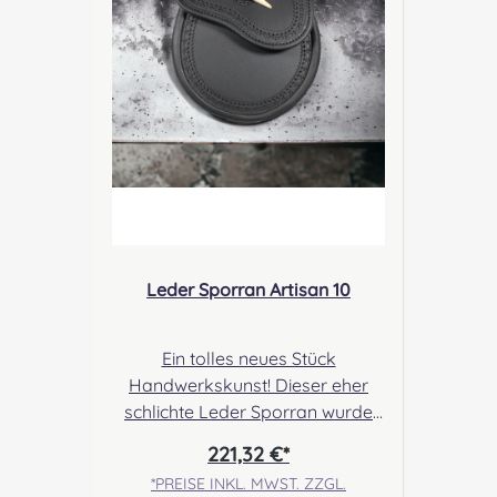
Verantwortliche Person: Nieswiec
& Zeh Easy Piping & Drumming
Gbr, Gabelsbergerstraße 27,
32425 Minden Kontakt:
kontakt@easypipinganddrummi
ng.com Sicherheitshinweise:
Verschluckbare Kleinteile
Leder Sporran Artisan 10
Ein tolles neues Stück
Handwerkskunst! Dieser eher
schlichte Leder Sporran wurde
mit einem Brogue Leder- Rand
221,32 €*
und einem Verschluss aus
*PREISE INKL. MWST. ZZGL.
Hirschhorn versehen.