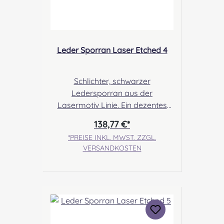
Leder Sporran Laser Etched 4
Schlichter, schwarzer
Ledersporran aus der
Lasermotiv Linie. Ein dezentes
Hirschkopfmotiv und die
138,77 €*
aufwendig geknoteten Tassels
*PREISE INKL. MWST. ZZGL.
lassen diesen einfachen Sporran
VERSANDKOSTEN
zeitlos elegant wirken. Angabe
zur Produktsicherheit Hersteller:
Margaret Morrison, Unit 7
Ruthvenfield Grove Inveralmond
Industrial Estate Perth, PH1 3FN
Scotland Kontakt: