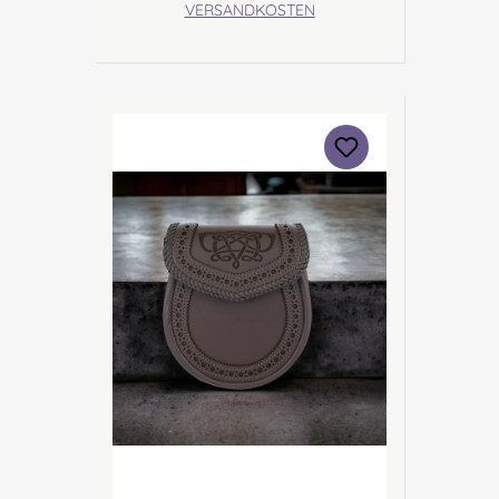
VERSANDKOSTEN
Bodenständig und modern wird
er lange Freude bereiten! Angabe
zur Produktsicherheit Hersteller:
Margaret Morrison, Unit 7
Ruthvenfield Grove Inveralmond
Industrial Estate Perth, PH1 3FN
Scotland Kontakt:
sales@morrison-sporrans.co.uk
Verantwortliche Person: Nieswiec
& Zeh Easy Piping & Drumming
Gbr, Gabelsbergerstraße 27,
32425 Minden Kontakt:
kontakt@easypipinganddrummi
ng.com Sicherheitshinweise:
Verschluckbare Kleinteile