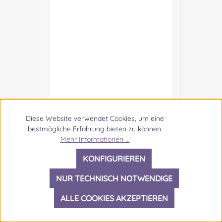
sales@morrison-sporrans.co.uk
Verantwortliche Person: Nieswiec
& Zeh Easy Piping & Drumming
Gbr, Gabelsbergerstraße 27,
32425 Minden Kontakt:
kontakt@easypipinganddrummi
ng.com Sicherheitshinweise:
Verschluckbare Kleinteile
Diese Website verwendet Cookies, um eine
bestmögliche Erfahrung bieten zu können.
Mehr Informationen ...
KONFIGURIEREN
Leder Sporran Laser Etched 5
NUR TECHNISCH NOTWENDIGE
Schlichter, lässiger Voll- Leder
ALLE COOKIES AKZEPTIEREN
Sporran aus der Lasermotiv
Linie. Ein komplexes, ins Leder