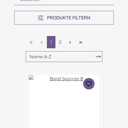
PRODUKTE FILTERN
Seite
Seite
1
2