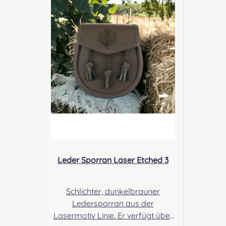
& Zeh Easy Piping & Drumming
Gbr, Gabelsbergerstraße 27,
32425 Minden Kontakt:
kontakt@easypipinganddrummi
ng.com Sicherheitshinweise:
Verschluckbare Kleinteile
Leder Sporran Laser Etched 3
Schlichter, dunkelbrauner
Ledersporran aus der
Lasermotiv Linie. Er verfügt über