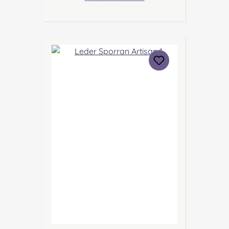
aufgesetzte Lederspitzen und
der gesamte Sporran wird
gerahmt von einem gezackten
Brogue Lederrand. Angabe zur
Produktsicherheit Hersteller:
Margaret Morrison, Unit 7
Ruthvenfield Grove Inveralmond
Industrial Estate Perth, PH1 3FN
Scotland Kontakt:
sales@morrison-sporrans.co.uk
Verantwortliche Person: Nieswiec
& Zeh Easy Piping & Drumming
Gbr, Gabelsbergerstraße 27,
32425 Minden Kontakt:
kontakt@easypipinganddrummi
ng.com Sicherheitshinweise:
Verschluckbare Kleinteile