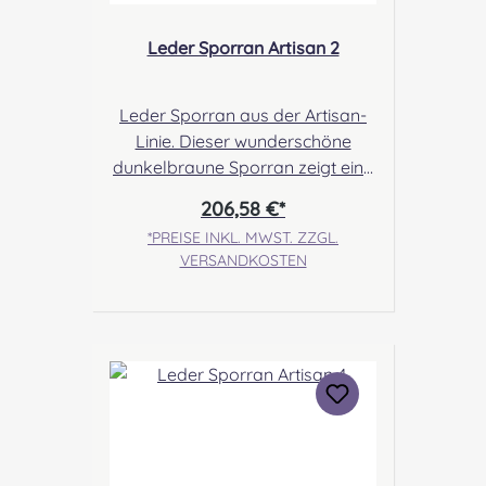
Leder Sporran Artisan 2
Leder Sporran aus der Artisan-
Linie. Dieser wunderschöne
dunkelbraune Sporran zeigt eine
keltische Gravur auf dem Deckel
206,58 €*
und wurde zusätzlich mit einer
*PREISE INKL. MWST. ZZGL.
handgebundenen
VERSANDKOSTEN
Lederschnürung um den
Deckelrand, veredelt. Die
schlichte Vorderseite ohne
Tassels wird gerahmt von
Brogue- Leder. Handwerkskunst
auf ganzer Linie. Angabe zur
Produktsicherheit Hersteller:
Margaret Morrison, Unit 7
Ruthvenfield Grove Inveralmond