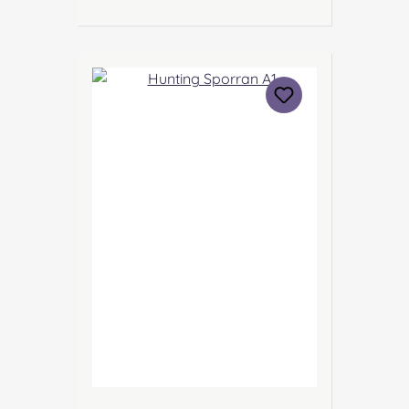
Inveralmond Industrial Estate
Perth, PH1 3FN Scotland Kontakt:
sales@morrison-sporrans.co.uk
Verantwortliche Person: Nieswiec
& Zeh Easy Piping & Drumming
Gbr, Gabelsbergerstraße 27,
32425 Minden Kontakt:
kontakt@easypipinganddrummi
ng.com Sicherheitshinweise:
Verschluckbare Kleinteile