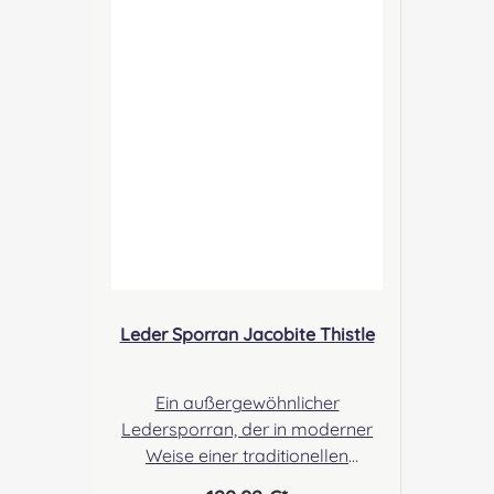
Verantwortliche Person: Nieswiec
& Zeh Easy Piping & Drumming
Gbr, Gabelsbergerstraße 27,
32425 Minden Kontakt:
kontakt@easypipinganddrummi
ng.com Sicherheitshinweise:
Verschluckbare Kleinteile
Leder Sporran Jacobite Thistle
Ein außergewöhnlicher
Ledersporran, der in moderner
Weise einer traditionellen
Jacobite Pouch nachempfunden