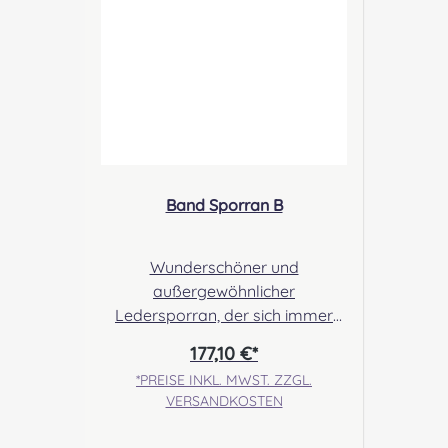
Band Sporran B
Wunderschöner und
außergewöhnlicher
Ledersporran, der sich immer
größerer Beliebtheit erfreut! Mittig
177,10 €*
wurde ein klassische Targemotiv
*PREISE INKL. MWST. ZZGL.
mit Nieten besetzt, aufgebracht.
VERSANDKOSTEN
Die Tassels sind bei diesem
Sporran als aufgesetzte