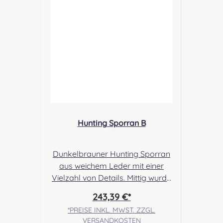
sales@morrison-sporrans.co.uk
Verantwortliche Person: Nieswiec
& Zeh Easy Piping & Drumming
Gbr, Gabelsbergerstraße 27,
32425 Minden Kontakt:
kontakt@easypipinganddrummi
ng.com Sicherheitshinweise:
Verschluckbare Kleinteile
Hunting Sporran B
Dunkelbrauner Hunting Sporran
aus weichem Leder mit einer
Vielzahl von Details. Mittig wurde
ein mit Nieten besetztes Targe
243,39 €*
Design aufgebracht. Die Tassels
*PREISE INKL. MWST. ZZGL.
wurden ersetzt durch
VERSANDKOSTEN