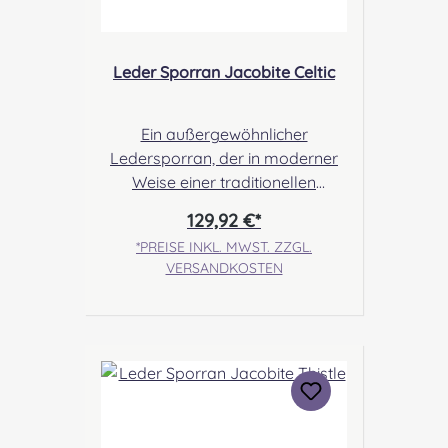
Leder Sporran Jacobite Celtic
Ein außergewöhnlicher
Ledersporran, der in moderner
Weise einer traditionellen
Jacobite Pouch nachempfunden
129,92 €*
ist. Der große Deckel zeigt ein
*PREISE INKL. MWST. ZZGL.
tolles,
VERSANDKOSTEN
großflächiges Keltenknoten
Design. Angabe zur
Produktsicherheit Hersteller:
Margaret Morrison, Unit 7
Ruthvenfield Grove Inveralmond
Industrial Estate Perth, PH1 3FN
Scotland Kontakt:
sales@morrison-sporrans.co.uk