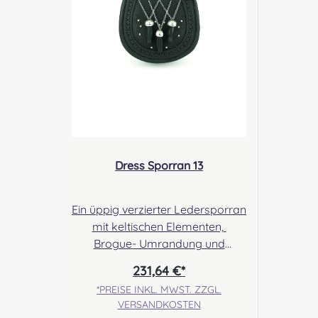
kontakt@easypipinganddrummi
ng.com Sicherheitshinweise:
Verschluckbare Kleinteile
Dress Sporran 13
Ein üppig verzierter Ledersporran
mit keltischen Elementen,
Brogue- Umrandung und
gekreuzten Tasselketten.
231,64 €*
Angabe zur Produktsicherheit
*PREISE INKL. MWST. ZZGL.
Hersteller: Margaret Morrison,
VERSANDKOSTEN
Unit 7 Ruthvenfield Grove