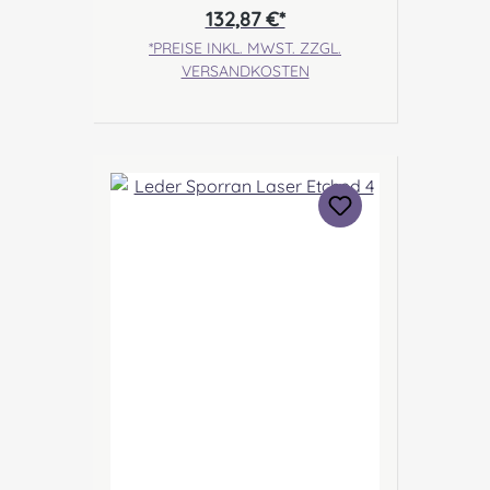
ein dezentes Diestelmotiv und
132,87 €*
Ledertassels. Angabe zur
*PREISE INKL. MWST. ZZGL.
Produktsicherheit Hersteller:
VERSANDKOSTEN
Margaret Morrison, Unit 7
Ruthvenfield Grove Inveralmond
Industrial Estate Perth, PH1 3FN
Scotland Kontakt:
sales@morrison-sporrans.co.uk
Verantwortliche Person: Nieswiec
& Zeh Easy Piping & Drumming
Gbr, Gabelsbergerstraße 27,
32425 Minden Kontakt:
kontakt@easypipinganddrummi
ng.com Sicherheitshinweise:
Verschluckbare Kleinteile