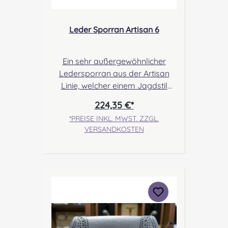
ng.com Sicherheitshinweise:
Verschluckbare Kleinteile
Leder Sporran Artisan 6
Ein sehr außergewöhnlicher
Ledersporran aus der Artisan
Linie, welcher einem Jagdstil
Sporran nachempfunden ist. Fünf
224,35 €*
handgeknotete Tassels, eine
*PREISE INKL. MWST. ZZGL.
handgeschnürte Lederbindung
VERSANDKOSTEN
und Nieten, schmücken dieses
reichlich verzierte Stück
Handwerkskunst mit Targe-
Darstellung. Angabe zur
Produktsicherheit Hersteller:
Margaret Morrison, Unit 7
Ruthvenfield Grove Inveralmond
Industrial Estate Perth, PH1 3FN