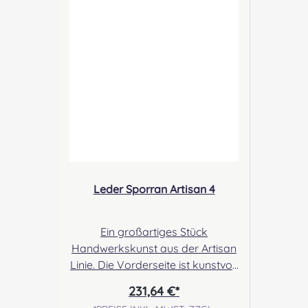
Industrial Estate Perth, PH1 3FN
Scotland Kontakt:
sales@morrison-sporrans.co.uk
Verantwortliche Person: Nieswiec
& Zeh Easy Piping & Drumming
Gbr, Gabelsbergerstraße 27,
32425 Minden Kontakt:
kontakt@easypipinganddrummi
ng.com Sicherheitshinweise:
Verschluckbare Kleinteile
Leder Sporran Artisan 4
Ein großartiges Stück
Handwerkskunst aus der Artisan
Linie. Die Vorderseite ist kunstvoll
umrahmt von Brogue- Leder.
231,64 €*
Dieses ziert ebenfalls den