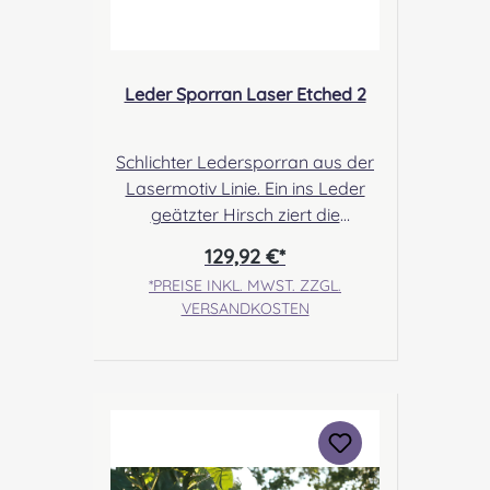
Leder Sporran Laser Etched 2
Schlichter Ledersporran aus der
Lasermotiv Linie. Ein ins Leder
geätzter Hirsch ziert die
Vorderseite dieses Voll- Leder
129,92 €*
Sporrans und bringt eine stilvolle
*PREISE INKL. MWST. ZZGL.
Optik mit. Angabe zur
VERSANDKOSTEN
Produktsicherheit Hersteller:
Margaret Morrison, Unit 7
Ruthvenfield Grove Inveralmond
Industrial Estate Perth, PH1 3FN
Scotland Kontakt:
sales@morrison-sporrans.co.uk
Verantwortliche Person: Nieswiec