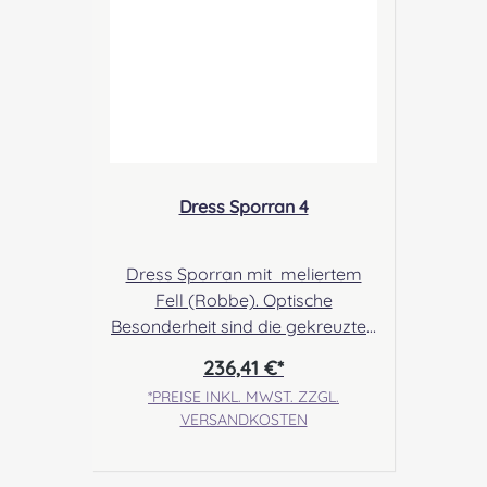
Verschluckbare Kleinteile
Dress Sporran 4
Dress Sporran mit meliertem
Fell (Robbe). Optische
Besonderheit sind die gekreuzten
Tasselketten und die sehr
236,41 €*
schöne, traditionell keltische
*PREISE INKL. MWST. ZZGL.
Cantle. Angabe zur
VERSANDKOSTEN
Produktsicherheit Hersteller:
Margaret Morrison, Unit 7
Ruthvenfield Grove Inveralmond