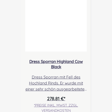
Dress Sporran Highland Cow
Black
Dress Sporran mit Fell des
Hochland Rinds. Er wurde mit
einer sehr schön ausgearbeiteten
Cantle im Hirschkopf- Design
278,81 €*
versehen, so dass der Sporran
*PREISE INKL. MWST. ZZGL.
trotz des langen Fells angenehm
VERSANDKOSTEN