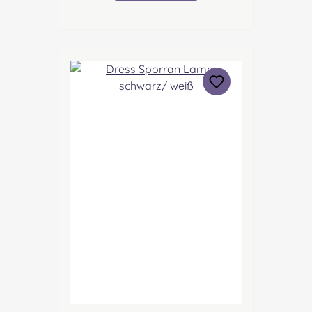
ruhig wirkt. Angabe zur
Produktsicherheit Hersteller:
Margaret Morrison, Unit 7
Ruthvenfield Grove Inveralmond
Industrial Estate Perth, PH1 3FN
Scotland Kontakt:
sales@morrison-sporrans.co.uk
Verantwortliche Person: Nieswiec
& Zeh Easy Piping & Drumming
Gbr, Gabelsbergerstraße 27,
32425 Minden Kontakt:
kontakt@easypipinganddrummi
ng.com Sicherheitshinweise:
Verschluckbare Kleinteile