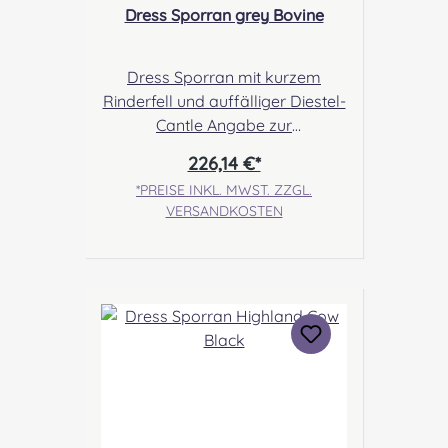
Dress Sporran grey Bovine
Dress Sporran mit kurzem
Rinderfell und auffälliger Diestel-
Cantle Angabe zur
Produktsicherheit Hersteller:
226,14 €*
Margaret Morrison, Unit 7
*PREISE INKL. MWST. ZZGL.
Ruthvenfield Grove Inveralmond
VERSANDKOSTEN
Industrial Estate Perth, PH1 3FN
Scotland Kontakt:
sales@morrison-sporrans.co.uk
Verantwortliche Person: Nieswiec
& Zeh Easy Piping & Drumming
Gbr, Gabelsbergerstraße 27,
32425 Minden Kontakt:
kontakt@easypipinganddrummi
ng.com Sicherheitshinweise:
Verschluckbare Kleinteile