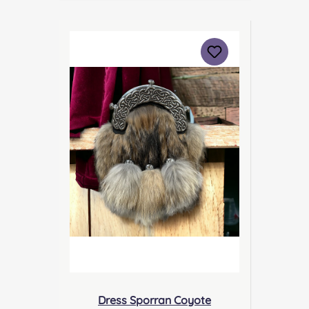
Ruthvenfield Grove Inveralmond
Industrial Estate Perth, PH1 3FN
Scotland Kontakt:
sales@morrison-sporrans.co.uk
Verantwortliche Person: Nieswiec
& Zeh Easy Piping & Drumming
Gbr, Gabelsbergerstraße 27,
32425 Minden Kontakt:
kontakt@easypipinganddrummi
ng.com Sicherheitshinweise:
Verschluckbare Kleinteile
Dress Sporran Coyote