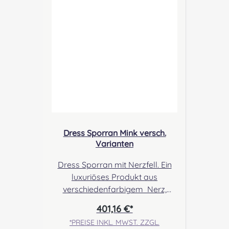
Gbr, Gabelsbergerstraße 27,
32425 Minden Kontakt:
kontakt@easypipinganddrummi
ng.com Sicherheitshinweise:
Verschluckbare Kleinteile
Dress Sporran Mink versch.
Varianten
Dress Sporran mit Nerzfell. Ein
luxuriöses Produkt aus
verschiedenfarbigem Nerz,
abgerundet durch schöne
401,16 €*
Cantle- Designs. Angabe zur
*PREISE INKL. MWST. ZZGL.
Produktsicherheit Hersteller: