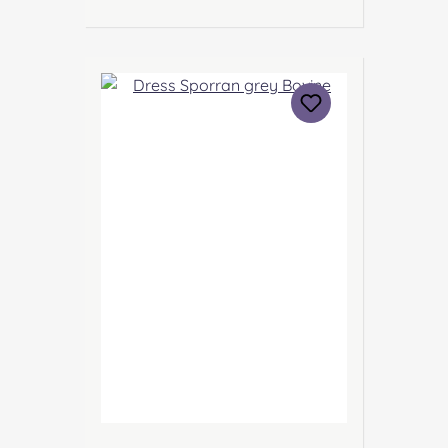
diesem Sporran werdet ihr
immer auffallen und
Gesprächsanlässe schaffen!
Angabe zur Produktsicherheit
Hersteller: Margaret Morrison,
Unit 7 Ruthvenfield Grove
Inveralmond Industrial Estate
Perth, PH1 3FN Scotland Kontakt:
sales@morrison-sporrans.co.uk
Verantwortliche Person: Nieswiec
& Zeh Easy Piping & Drumming
Gbr, Gabelsbergerstraße 27,
32425 Minden Kontakt:
kontakt@easypipinganddrummi
ng.com Sicherheitshinweise:
Verschluckbare Kleinteile