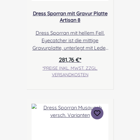
Dress Sporran mit Gravur Platte
Artisan 8
Dress Sporran mit hellem Fell.
Eyecatcher ist die mittige
Gravurplatte, unterlegt mit Leder.
Die Tassels haben schlichte Bells,
281,76 €*
die nicht ablenken von der
*PREISE INKL. MWST. ZZGL.
schönen, mit Keltenknoten
VERSANDKOSTEN
verzierten Cantle. Angabe zur
Produktsicherheit Hersteller:
Margaret Morrison, Unit 7
Ruthvenfield Grove Inveralmond
Industrial Estate Perth, PH1 3FN
Scotland Kontakt:
sales@morrison-sporrans.co.uk
Verantwortliche Person: Nieswiec
& Zeh Easy Piping & Drumming