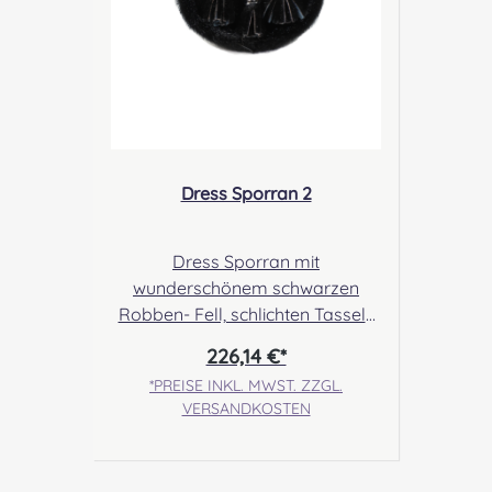
Dress Sporran 2
Dress Sporran mit
wunderschönem schwarzen
Robben- Fell, schlichten Tassels
und einer Cantle mit Rampant
226,14 €*
Lion Angabe zur
*PREISE INKL. MWST. ZZGL.
Produktsicherheit Hersteller:
VERSANDKOSTEN
Margaret Morrison, Unit 7
Ruthvenfield Grove Inveralmond
Industrial Estate Perth, PH1 3FN