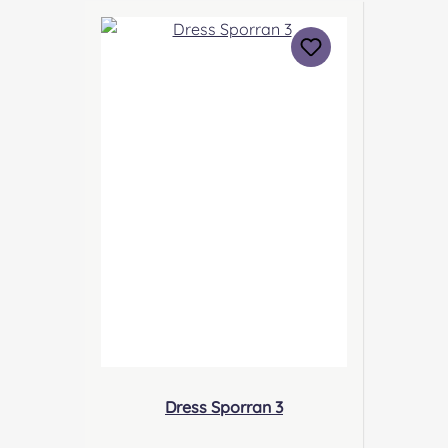
Scotland Kontakt:
sales@morrison-sporrans.co.uk
Verantwortliche Person: Nieswiec
& Zeh Easy Piping & Drumming
Gbr, Gabelsbergerstraße 27,
32425 Minden Kontakt:
kontakt@easypipinganddrummi
ng.com Sicherheitshinweise:
Verschluckbare Kleinteile
Dress Sporran 3