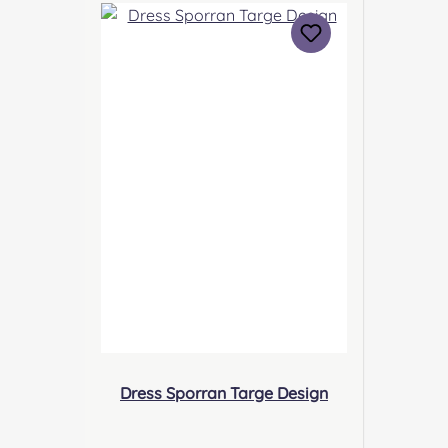
Verantwortliche Person: Nieswiec
& Zeh Easy Piping & Drumming
Gbr, Gabelsbergerstraße 27,
32425 Minden Kontakt:
kontakt@easypipinganddrummi
ng.com Sicherheitshinweise:
Verschluckbare Kleinteile
Dress Sporran Targe Design