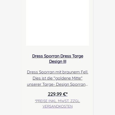
Verschluckbare Kleinteile
Dress Sporran Dress Targe
Design III
Dress Sporran mit braunem Fell.
Dies ist die "goldene Mitte"
unserer Targe- Design Sporrans.
Auch hier findet ihr gekreuzte,
229,99 €*
Tasselketten, ein in Leder
*PREISE INKL. MWST. ZZGL.
gestanztes Targe- Design und
VERSANDKOSTEN
eine schön verzierte, keltische
Cantle. Angabe zur