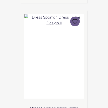
Produktsicherheit Hersteller:
Margaret Morrison, Unit 7
Ruthvenfield Grove Inveralmond
Industrial Estate Perth, PH1 3FN
Scotland Kontakt:
sales@morrison-sporrans.co.uk
Verantwortliche Person: Nieswiec
& Zeh Easy Piping & Drumming
Gbr, Gabelsbergerstraße 27,
32425 Minden Kontakt:
kontakt@easypipinganddrummi
ng.com Sicherheitshinweise:
Verschluckbare Kleinteile