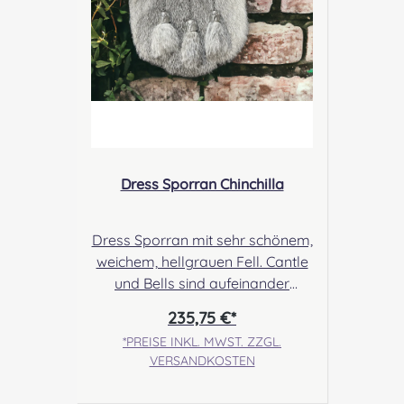
Dress Sporran Chinchilla
Dress Sporran mit sehr schönem,
weichem, hellgrauen Fell. Cantle
und Bells sind aufeinander
abgestimmt und verleihen
235,75 €*
diesem Produkt ein auffälliges,
*PREISE INKL. MWST. ZZGL.
elegantes Aussehen. Angabe zur
VERSANDKOSTEN
Produktsicherheit Hersteller:
Margaret Morrison, Unit 7