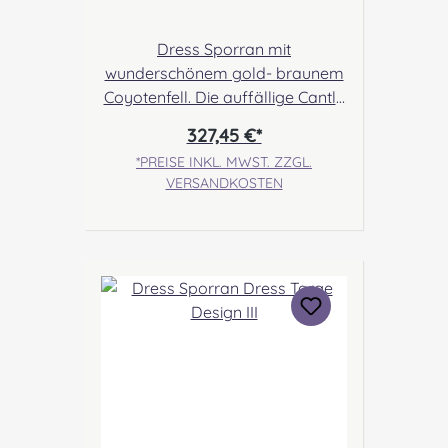
Dress Sporran mit
wunderschönem gold- braunem
Coyotenfell. Die auffällige Cantle
wurde mit einem Keltenknoten-
327,45 €*
Muster verziert. Angabe zur
*PREISE INKL. MWST. ZZGL.
Produktsicherheit Hersteller:
VERSANDKOSTEN
Margaret Morrison, Unit 7
Ruthvenfield Grove Inveralmond
Industrial Estate Perth, PH1 3FN
Scotland Kontakt:
sales@morrison-sporrans.co.uk
Verantwortliche Person: Nieswiec
& Zeh Easy Piping & Drumming
Gbr, Gabelsbergerstraße 27,
32425 Minden Kontakt:
kontakt@easypipinganddrummi
ng.com Sicherheitshinweise: