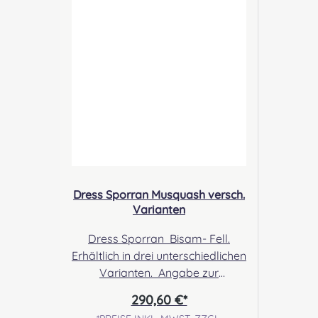
Gbr, Gabelsbergerstraße 27,
32425 Minden Kontakt:
kontakt@easypipinganddrummi
ng.com Sicherheitshinweise:
Verschluckbare Kleinteile
Dress Sporran Musquash versch.
Varianten
Dress Sporran Bisam- Fell.
Erhältlich in drei unterschiedlichen
Varianten. Angabe zur
Produktsicherheit Hersteller:
290,60 €*
Margaret Morrison, Unit 7