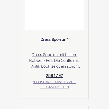
Dress Sporran 1
Dress Sporran mit hellem
Robben- Fell. Die Cantle mit
Antik Look zeigt ein schön
ausgearbeitetes Disteldesign.
258,17 €*
Angabe zur Produktsicherheit
*PREISE INKL. MWST. ZZGL.
Hersteller: Margaret Morrison,
VERSANDKOSTEN
Unit 7 Ruthvenfield Grove
Inveralmond Industrial Estate
Perth, PH1 3FN Scotland Kontakt:
sales@morrison-sporrans.co.uk