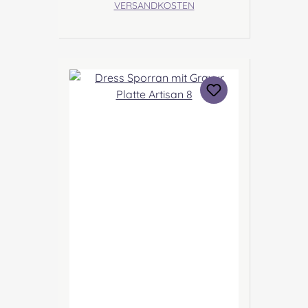
VERSANDKOSTEN
Margaret Morrison, Unit 7
Ruthvenfield Grove Inveralmond
Industrial Estate Perth, PH1 3FN
Scotland Kontakt:
sales@morrison-sporrans.co.uk
Verantwortliche Person: Nieswiec
& Zeh Easy Piping & Drumming
Gbr, Gabelsbergerstraße 27,
32425 Minden Kontakt:
kontakt@easypipinganddrummi
ng.com Sicherheitshinweise:
Verschluckbare Kleinteile