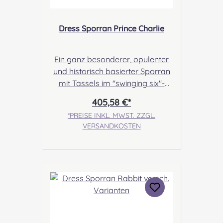
Dress Sporran Prince Charlie
Ein ganz besonderer, opulenter
und historisch basierter Sporran
mit Tassels im "swinging six"-
Design. Ein üppigens,
405,58 €*
schwarzes Fell bedeckt die
*PREISE INKL. MWST. ZZGL.
gesamte Vorderseite und
VERSANDKOSTEN
umrahmt die keltische Platte auf
dem Deckel der Tasche. Ergänzt
wird diese durch die keltischern
Bells. Dieses neue Lieblingsstück
wird euch einen Hauch von
Eleganz verleihen! Angabe zur
Produktsicherheit Hersteller:
Margaret Morrison, Unit 7