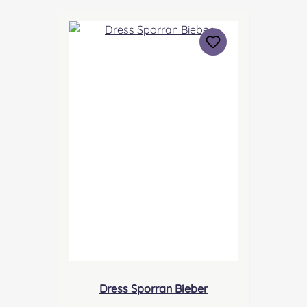
Industrial Estate Perth, PH1 3FN
Scotland Kontakt:
sales@morrison-sporrans.co.uk
Verantwortliche Person: Nieswiec
& Zeh Easy Piping & Drumming
Gbr, Gabelsbergerstraße 27,
32425 Minden Kontakt:
kontakt@easypipinganddrummi
ng.com Sicherheitshinweise:
Verschluckbare Kleinteile
Dress Sporran Bieber