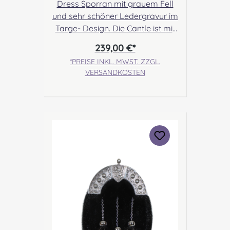
Dress Sporran mit grauem Fell
und sehr schöner Ledergravur im
Targe- Design. Die Cantle ist mit
offenen Keltenknoten verziert. Ein
239,00 €*
dezenter und dadurch sehr edel
*PREISE INKL. MWST. ZZGL.
wirkender Sporran. Angabe zur
VERSANDKOSTEN
Produktsicherheit Hersteller:
Margaret Morrison, Unit 7
Ruthvenfield Grove Inveralmond
Industrial Estate Perth, PH1 3FN
Scotland Kontakt:
sales@morrison-sporrans.co.uk
Verantwortliche Person: Nieswiec
& Zeh Easy Piping & Drumming
Gbr, Gabelsbergerstraße 27,
32425 Minden Kontakt:
kontakt@easypipinganddrummi
ng.com Sicherheitshinweise:
Verschluckbare Kleinteile