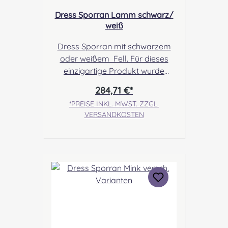
Dress Sporran Lamm schwarz/
weiß
Dress Sporran mit schwarzem
oder weißem Fell. Für dieses
einzigartige Produkt wurde
dichtes, weiches Fell des
284,71 €*
persischen Lamms ausgewählt.
*PREISE INKL. MWST. ZZGL.
Kontrastreich dazu die
VERSANDKOSTEN
Fellquasten. Angabe zur
Produktsicherheit Hersteller:
Margaret Morrison, Unit 7
Ruthvenfield Grove Inveralmond
Industrial Estate Perth, PH1 3FN
Scotland Kontakt:
sales@morrison-sporrans.co.uk
Verantwortliche Person: Nieswiec
& Zeh Easy Piping & Drumming