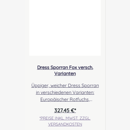
Verantwortliche Person: Nieswiec
& Zeh Easy Piping & Drumming
Gbr, Gabelsbergerstraße 27,
32425 Minden Kontakt:
kontakt@easypipinganddrummi
ng.com Sicherheitshinweise:
Verschluckbare Kleinteile
Dress Sporran Fox versch.
Varianten
Üppiger, weicher Dress Sporran
in verschiedenen Varianten:
Europäischer Rotfuchs,
Artikscher Weißfuchs, Silberfuchs,
327,45 €*
Grauer Fuchs. Besetzt mit
*PREISE INKL. MWST. ZZGL.
Fellquasten und
VERSANDKOSTEN
unterschiedlichen Cantles. Mit