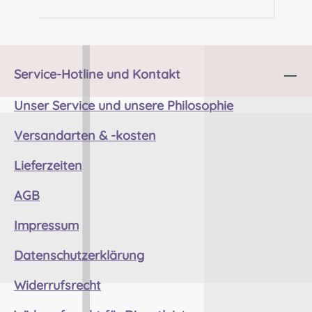
den gewünschten Geldbetrag ein und
schließen Sie die Bestellung ab. Nach
abgeschlossener Bezahlung (die Dauer
variiert je nach Bezahlmethode) wird
Ihnen automatisch der Gutschein-
Service-Hotline und Kontakt
Code per Mail zugeschickt. Diesen
Unser Service und unsere Philosophie
können Sie dann in eines unserer
Gutschein- Designs, welches Sie nur in
Versandarten & -kosten
beliebigem Format
ausdrucken müssen, eintragen.
Lieferzeiten
Selbstverständlich können Sie auch
selber einen Gutschein erstellen und dort
AGB
einfach den zugeschickten Code
eintragen. Ihrer Fantasie sind keine
Impressum
Grenzen gesetzt.Der Gutschein- Code
Datenschutzerklärung
kann beim Bezahlvorgang im Feld
"Gutschein- Code eingeben" eingefügt
Widerrufsrecht
werden. Das Feld "Rabatt- Code" ist für
Rabattaktionen vorgesehen. Sollten Sie