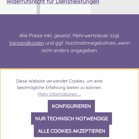
Widerrufsrecht für Dienstleistungen
Hilfe benötigen, nehmen Sie Kontakt mit
uns auf! Wir helfen ihnen gerne weiter!
Design 1 Design 2 Design 3 Design 4
Alle Preise inkl. gesetzl. Mehrwertsteuer zzgl.
Versandkosten
und ggf. Nachnahmegebühren, wenn
nicht anders angegeben.
Diese Website verwendet Cookies, um eine
bestmögliche Erfahrung bieten zu können.
Mehr Informationen ...
KONFIGURIEREN
NUR TECHNISCH NOTWENDIGE
ALLE COOKIES AKZEPTIEREN