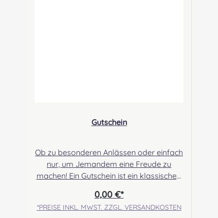
Gutschein
Ob zu besonderen Anlässen oder einfach
nur, um Jemandem eine Freude zu
machen! Ein Gutschein ist ein klassisches,
aber auch beliebtes Geschenk! Wenn Sie
0,00 €*
einen Gutschein für unseren Onlineshop
*PREISE INKL. MWST. ZZGL. VERSANDKOSTEN
verschenken möchten, dann geben Sie