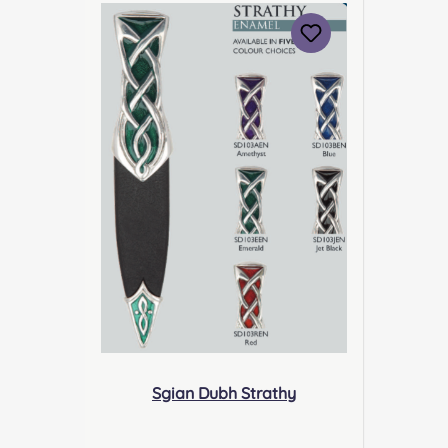
om Verantwortliche Person:
Nieswiec & Zeh Easy Piping &
Drumming Gbr,
Gabelsbergerstraße 27, 32425
Minden Kontakt:
kontakt@easypipinganddrummi
ng.com Sicherheitshinweise:
Klinge EU- konform/ stumpf
Verletzungsgefahr,
Verletzungsgefahr durch
unsachgemäßen Gebrauch
Sgian Dubh Strathy