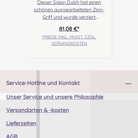
Dieser Sgian Dubh hat einen
schönen ausgearbeiteten Zinn-
Griff und wurde verziert
mit Emaille- Einlagen an Griff
81,08 €*
und Scheide. Es stehen 5 Farben
*PREISE INKL. MWST. ZZGL.
zur Auswahl. Angabe zur
VERSANDKOSTEN
Produktsicherheit Hersteller: The
Sgian Dubh Company, 37 Kyle
Road, Kyle Estate,
Irvine, Scotland, KA128LE
Kontakt:
Service-Hotline und Kontakt
sales@thesgiandubhcompany.c
om Verantwortliche Person:
Unser Service und unsere Philosophie
Nieswiec & Zeh Easy Piping &
Drumming Gbr,
Versandarten & -kosten
Gabelsbergerstraße 27, 32425
Minden Kontakt:
Lieferzeiten
kontakt@easypipinganddrummi
ng.com Sicherheitshinweise:
AGB