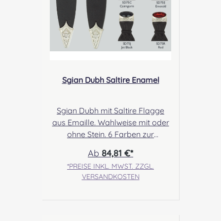
Sgian Dubh Saltire Enamel
Sgian Dubh mit Saltire Flagge
aus Emaille. Wahlweise mit oder
ohne Stein. 6 Farben zur
Auswahl. Angabe zur
Ab
84,81 €*
Produktsicherheit Hersteller: The
*PREISE INKL. MWST. ZZGL.
Sgian Dubh Company, 37 Kyle
VERSANDKOSTEN
Road, Kyle Estate,
Irvine, Scotland, KA128LE
Kontakt:
sales@thesgiandubhcompany.c