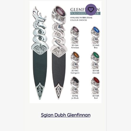
sales@thesgiandubhcompany.c
om Verantwortliche Person:
Nieswiec & Zeh Easy Piping &
Drumming Gbr,
Gabelsbergerstraße 27, 32425
Minden Kontakt:
kontakt@easypipinganddrummi
ng.com
Sicherheitshinweise: Klinge EU-
konform/ stumpf
Verletzungsgefahr,
Verletzungsgefahr durch
unsachgemäßen Gebrauch
Sgian Dubh Glenfinnan