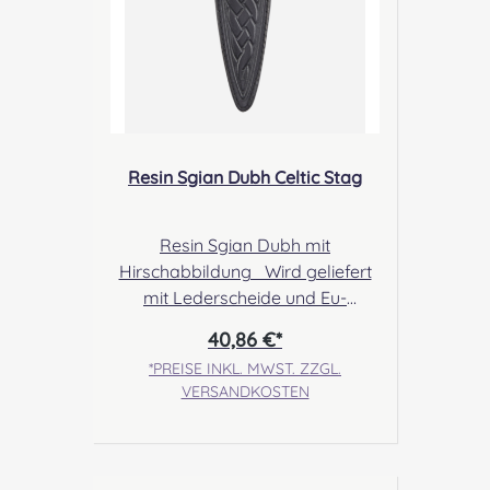
Resin Sgian Dubh Celtic Stag
Resin Sgian Dubh mit
Hirschabbildung Wird geliefert
mit Lederscheide und Eu-
konformer, stumpfer
40,86 €*
Klinge Angabe zur
*PREISE INKL. MWST. ZZGL.
Produktsicherheit Hersteller: The
VERSANDKOSTEN
Sgian Dubh Company, 37 Kyle
Road, Kyle Estate,
Irvine, Scotland, KA128LE
Kontakt: