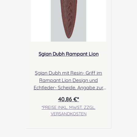
Verletzungsgefahr,
Verletzungsgefahr durch
unsachgemäßen Gebrauch
Sgian Dubh Rampant Lion
Sgian Dubh mit Resin- Griff im
Rampant Lion Design und
Echtleder- Scheide. Angabe zur
Produktsicherheit Hersteller: The
40,86 €*
Sgian Dubh Company, 37 Kyle
*PREISE INKL. MWST. ZZGL.
Road, Kyle Estate,
VERSANDKOSTEN
Irvine, Scotland, KA128LE
Kontakt:
sales@thesgiandubhcompany.c