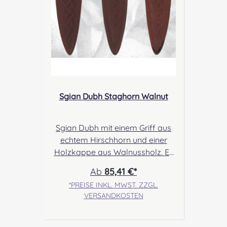
Drumming Gbr,
Gabelsbergerstraße 27, 32425
Minden Kontakt:
kontakt@easypipinganddrummi
ng.com Sicherheitshinweise:
Klinge EU- konform/ stumpf
Verletzungsgefahr,
Verletzungsgefahr durch
Sgian Dubh Staghorn Walnut
unsachgemäßen Gebrauch
Sgian Dubh mit einem Griff aus
echtem Hirschhorn und einer
Holzkappe aus Walnussholz. Es
stehen 3 Klingen (Edelstahl,
Ab
85,41 €*
Damast, Flaschenöffner) und 3
*PREISE INKL. MWST. ZZGL.
Kappen (schlicht, Diestel,
VERSANDKOSTEN
Hirsch)zur Auswahl. Für die
Produkte wird nur abgeworfenes
Horn genutzt, es entsteht kein