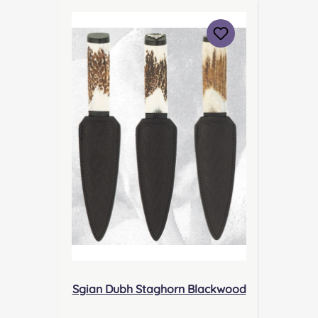
om Verantwortliche Person:
Nieswiec & Zeh Easy Piping &
Drumming Gbr,
Gabelsbergerstraße 27, 32425
Minden Kontakt:
kontakt@easypipinganddrummi
ng.com Sicherheitshinweise:
Klinge EU- konform/ stumpf
Verletzungsgefahr,
Verletzungsgefahr durch
unsachgemäßen Gebrauch
Sgian Dubh Staghorn Blackwood