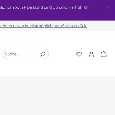
ional Youth Pipe Band sind ab sofort erhältlich!
 melden uns schnellstmöglich persönlich zurück!
DU HAST 0 PRO