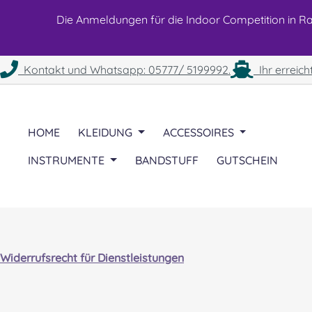
 Hauptinhalt springen
Zur Suche springen
Zur Hauptnavigation springen
Die Anmeldungen für die Indoor Competition in Rah
Kontakt und Whatsapp: 05777/ 5199992.
Ihr erreich
HOME
KLEIDUNG
ACCESSOIRES
INSTRUMENTE
BANDSTUFF
GUTSCHEIN
Widerrufsrecht für Dienstleistungen