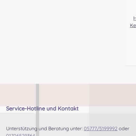
H
Kel
He
I
sporr
P
G
Service-Hotline und Kontakt
k
Unterstützung und Beratung unter:
05777/5199992
oder
01706529364