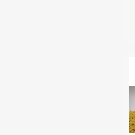
Pr
I
sporr
P
G
k