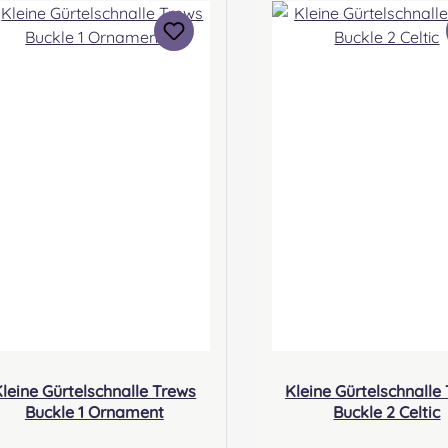
Kontakt: sales@morrison-
Perth, PH1 3FN Scot
ans.co.uk Verantwortliche
Kontakt: sales@morr
erson: Nieswiec & Zeh Easy
sporrans.co.uk Verantwortliche
Piping & Drumming Gbr,
Person: Nieswiec & Ze
abelsbergerstraße 27, 32425
Piping & Drumming 
Minden Kontakt:
Gabelsbergerstraße 27
ontakt@easypipinganddrum
Minden Kontakt:
ming.com
kontakt@easypipinga
ming.com
leine Gürtelschnalle Trews
Kleine Gürtelschnalle
Buckle 1 Ornament
Buckle 2 Celtic