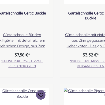
ürtelschnalle Celtic Buckle
Gürtelschnalle Celtic
Buckle
Gürtelschnalle für den
Gürtelschnalle mit ein
Kiltgürtel mit detailreichem
aus Zinn gegosse
keltischen Design, aus Zinn
Keltenkoten- Design. 
gossen. Dieses Modell ist im
Modell ist im Abverka
37,58 €*
33,52 €*
Abverkauf und kann aktuell
kann aktuell nicht nach
*PREISE INKL. MWST. ZZGL.
*PREISE INKL. MWST. Z
nicht nachbestellt werden.
werden. Angabe zur
VERSANDKOSTEN
VERSANDKOSTEN
ngabe zur Produktsicherheit
Produktsicherheit Hersteller:
rsteller: Margaret Morrison,
Margaret Morrison, U
Unit 7 Ruthvenfield Grove
Ruthvenfield Gro
nveralmond Industrial Estate
Inveralmond Industrial
Perth, PH1 3FN Scotland
Perth, PH1 3FN Scot
Kontakt: sales@morrison-
Kontakt: sales@morr
ans.co.uk Verantwortliche
sporrans.co.uk Verantwortliche