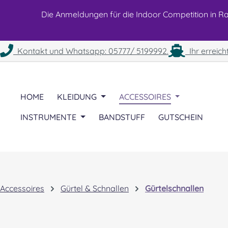
 Hauptinhalt springen
Zur Suche springen
Zur Hauptnavigation springen
Die Anmeldungen für die Indoor Competition in Rah
Kontakt und Whatsapp: 05777/ 5199992.
Ihr erreich
HOME
KLEIDUNG
ACCESSOIRES
INSTRUMENTE
BANDSTUFF
GUTSCHEIN
Accessoires
Gürtel & Schnallen
Gürtelschnallen