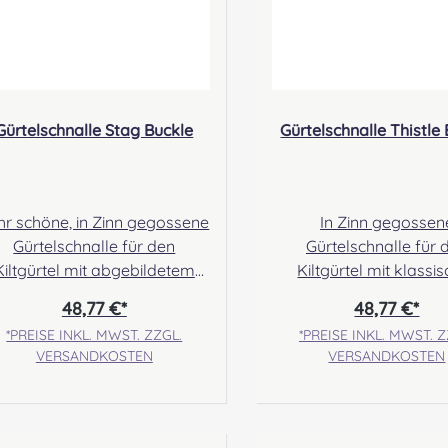
Gürtelschnalle Stag Buckle
Gürtelschnalle Thistle
hr schöne, in Zinn gegossene
In Zinn gegossen
Gürtelschnalle für den
Gürtelschnalle für 
Kiltgürtel mit abgebildetem
Kiltgürtel mit klassi
Hirsch und Keltenknoten-
Diestel- Abbildung, e
48,77 €*
48,77 €*
Design. Angabe zur
durch seitlich verlau
*PREISE INKL. MWST. ZZGL.
*PREISE INKL. MWST. Z
oduktsicherheit Hersteller:
Keltenknoten. Angabe zur
VERSANDKOSTEN
VERSANDKOSTEN
Margaret Morrison, Unit 7
Produktsicherheit Hersteller:
Ruthvenfield Grove
Margaret Morrison, U
nveralmond Industrial Estate
Ruthvenfield Gro
Perth, PH1 3FN Scotland
Inveralmond Industrial