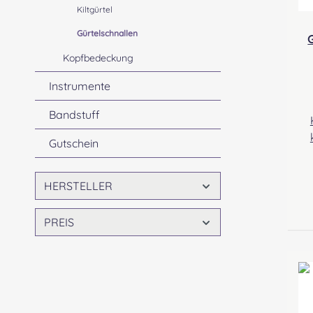
Kiltgürtel
Gürtelschnallen
G
Kopfbedeckung
Instrumente
Bandstuff
Gutschein
ge
HERSTELLER
A
He
PREIS
I
sporr