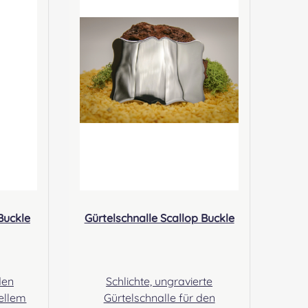
h Easy
Minden Kontakt:
Gbr,
kontakt@easypipinganddrum
, 32425
ming.com
nddrum
Buckle
Gürtelschnalle Scallop Buckle
den
Schlichte, ungravierte
nellem
Gürtelschnalle für den