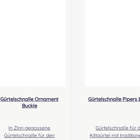
erson: Nieswiec & Zeh Easy
Person: Nieswiec & Ze
Piping & Drumming Gbr,
Piping & Drumming 
abelsbergerstraße 27, 32425
Gabelsbergerstraße 27
Minden Kontakt:
Minden Kontakt:
ontakt@easypipinganddrum
kontakt@easypipinga
ming.com
ming.com
Gürtelschnalle Ornament
Gürtelschnalle Pipers 
Buckle
In Zinn gegossene
Gürtelschnalle für 
Gürtelschnalle für den
Kiltgürtel mit traditio