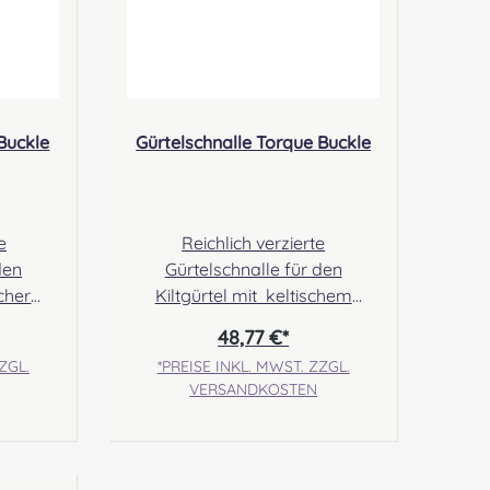
 Buckle
Gürtelschnalle Torque Buckle
e
Reichlich verzierte
den
Gürtelschnalle für den
scher
Kiltgürtel mit keltischem
rgänzt
Torque- Design in der Mitte.
48,77 €*
fende
Angabe zur Produktsicherheit
ZGL.
*PREISE INKL. MWST. ZZGL.
Hersteller: Margaret Morrison,
VERSANDKOSTEN
Unit 7 Ruthvenfield Grove
nit 7
Inveralmond Industrial Estate
ve
Perth, PH1 3FN Scotland
 Estate
Kontakt: sales@morrison-