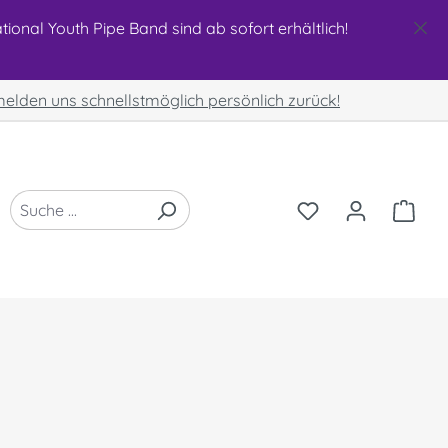
ional Youth Pipe Band sind ab sofort erhältlich!
 melden uns schnellstmöglich persönlich zurück!
DU HAST 0 PRO