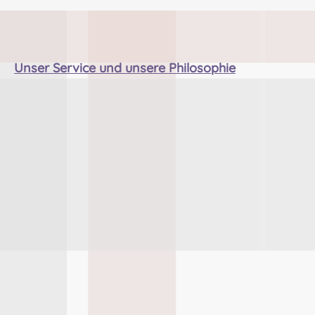
ausziehen. Er besteht aus
Hersteller: Lochcarr
nserem leichten, schwarzen
Scotland, Waverley M
Reiver-
Rogers Road, Selkirk, 
webe.Zusammensetzung: 10
Scotland Kontakt:
Unser Service und unsere Philosophie
0 % reine
hello@lochcarron.
hurwolle.Gewicht: 480/490 g
Verantwortliche Per
o laufendem Meter 16 oz pro
Nieswiec & Zeh Easy P
laufendem
Drumming Gbr,
Yard.Pflegehinweise: Nur
Gabelsbergerstraße 27
emische Reinigung.Mit Stolz
Minden Kontakt:
rgestellt in unserer Mühle im
kontakt@easypipinga
erzen der Scottish Borders.
ming.com Sicherheitshinweise:
ngabe zur Produktsicherheit
Strangulationsgefahr
Hersteller: Lochcarron of
unsachgemäßem Geb
Scotland, Waverley Mill,
gers Road, Selkirk, TD7 5DX,
Scotland Kontakt:
hello@lochcarron.com
Verantwortliche Person: