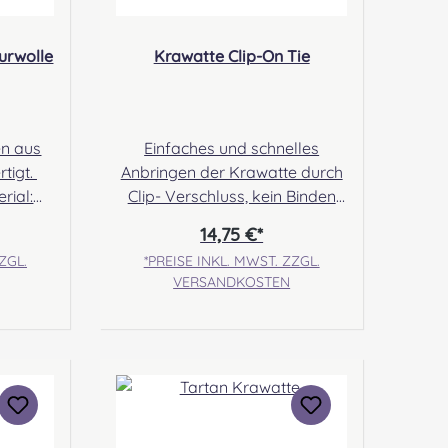
urwolle
Krawatte Clip-On Tie
en aus
Einfaches und schnelles
tigt.
Anbringen der Krawatte durch
rial:
Clip- Verschluss, kein Binden
hinweis:
erforderlich.Maße: 50x8cm,
14,75 €*
gung
Material: 100%
ZGL.
*PREISE INKL. MWST. ZZGL.
herheit
Polyester.Pflegehinweis: Nicht
VERSANDKOSTEN
on of
waschbar/ Handwäsche Im
ill,
Normalfall ist ein
TD7 5DX,
Nachbestellen stets möglich.
Es kann vereinzelt vorkommen,
com
dass die Warenbestände vom
son:
Hersteller verzögert
iping &
aktualisiert werden. Dadurch