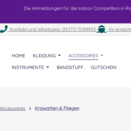
 Hauptinhalt springen
Zur Suche springen
Zur Hauptnavigation springen
Die Anmeldungen für die Indoor Competition in Rah
Kontakt und Whatsapp: 05777/ 5199992.
Ihr erreich
HOME
KLEIDUNG
ACCESSOIRES
INSTRUMENTE
BANDSTUFF
GUTSCHEIN
Accessoires
Krawatten & Fliegen