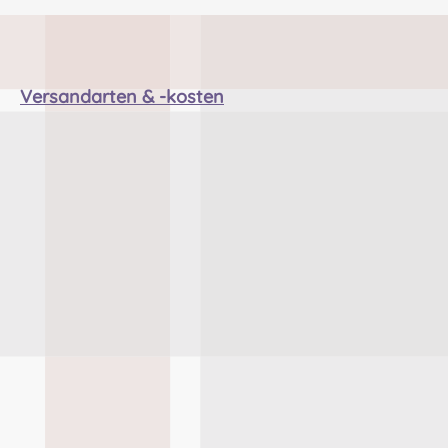
on of
ill,
TD7 5DX,
Versandarten & -kosten
com
son:
iping &
, 32425
nddrum
 bei
rauch