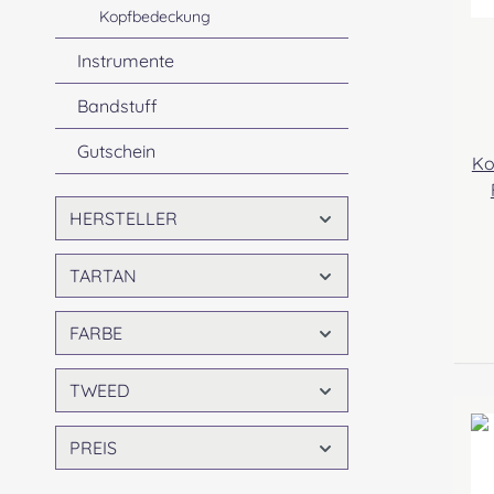
Kopfbedeckung
Instrumente
Bandstuff
Gutschein
Ko
HERSTELLER
TARTAN
Tw
FARBE
ge
TWEED
PREIS
Ro