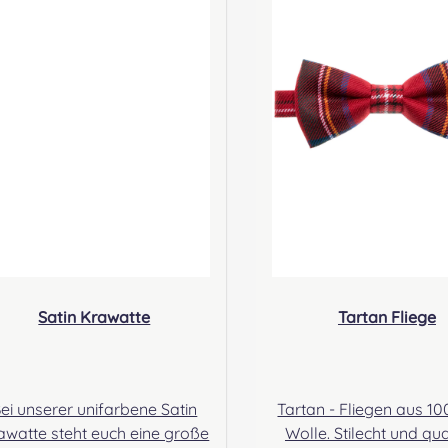
ScotlandKontakt:
Drumming Gbr,
hello@lochcarron.com
Gabelsbergerstraße 27
Verantwortliche Person:
Minden Kontakt:
ieswiec & Zeh Easy Piping &
kontakt@easypipinga
Drumming Gbr,
ming.com Sicherheitshinweise:
abelsbergerstraße 27, 32425
Strangulationsgefahr
Minden Kontakt:
unsachgemäßem Geb
ontakt@easypipinganddrum
ming.com
Satin Krawatte
Tartan Fliege
ei unserer unifarbene Satin
Tartan - Fliegen aus 1
awatte steht euch eine große
Wolle. Stilecht und qua