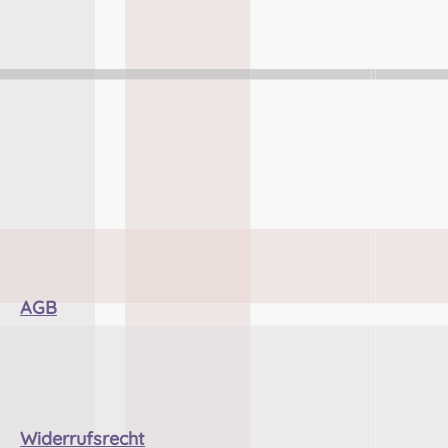
ieswiec & Zeh Easy Piping &
Drumming Gbr,
abelsbergerstraße 27, 32425
Minden Kontakt:
ontakt@easypipinganddrum
com Sicherheitshinweise:
Strangulationsgefahr bei
unsachgemäßem Gebrauch
AGB
Widerrufsrecht