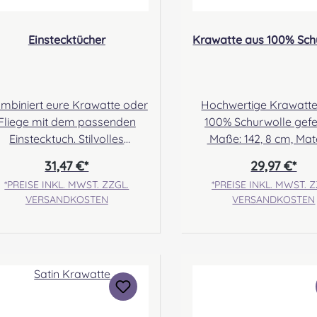
Einstecktücher
Krawatte aus 100% Sch
mbiniert eure Krawatte oder
Hochwertige Krawatt
Fliege mit dem passenden
100% Schurwolle gefer
Einstecktuch. Stilvolles
Maße: 142, 8 cm, Mate
Accessoire, passend zu
100% Schurwolle Pflege
31,47 €*
29,97 €*
unseren Tweed Fliegen und
Nur chemische Reini
*PREISE INKL. MWST. ZZGL.
*PREISE INKL. MWST. Z
eed Krawatten. Auch toll als
Angabe zur Produktsic
VERSANDKOSTEN
VERSANDKOSTEN
Geschenk
Hersteller: Lochcarr
eignet. Abmessungen: 29x29
Scotland, Waverley M
cm Angabe zur
Rogers Road, Selkirk, 
Produktsicherheit
Scotland Kontakt:
Hersteller: Lochcarron of
hello@lochcarron.
Scotland, Waverley Mill,
Verantwortliche Per
gers Road, Selkirk, TD7 5DX,
Nieswiec & Zeh Easy P