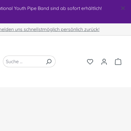
ional Youth Pipe Band sind ab sofort erhältlich!
 melden uns schnellstmöglich persönlich zurück!
DU HAST 0 PRO