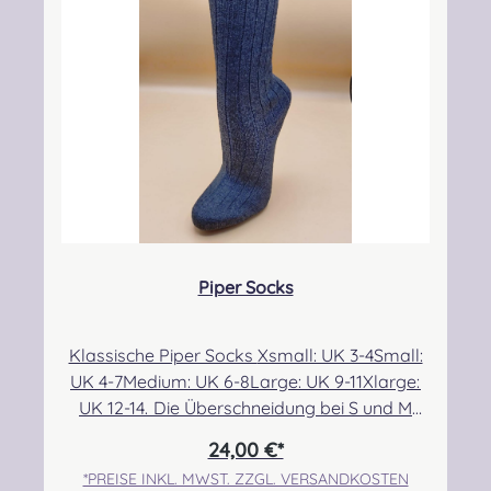
CAMPBELL DRESS MODERN
CAMPBELL OF ARGYLL ANCIENT
CAMPBELL OF ARGYLL M
CAMPBELL O
CAMPBELL OF BREADALBANE MODERN
CAMPBELL OF CAWDOR ANCIENT
CAMPBELL OF CAWDOR 
CAMPBELL O
Piper Socks
CARMICHAEL ANCIENT
CHATTAN ANCIENT
CHISHOLM HUNTING ANC
CHISHOLM H
Klassische Piper Socks Xsmall: UK 3-4Small:
UK 4-7Medium: UK 6-8Large: UK 9-11Xlarge:
CLARK ANCIENT
CLERGY ANCIENT
COCHRANE 
CHRISTIE MODERN
UK 12-14. Die Überschneidung bei S und M
ermöglicht eine etwas bessere Passform für
24,00 €*
alle, die sehr dünne bzw. breite Waden im
*PREISE INKL. MWST. ZZGL. VERSANDKOSTEN
Größenbereich 6/7 haben. Angabe zur
COCKBURN MODERN
COLQUHOUN ANCIENT
COLQUHOUN MODERN
CONNAUGHT 