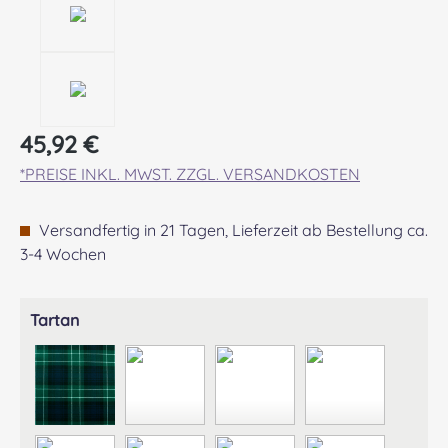
Regulärer Preis:
45,92 €
*PREISE INKL. MWST. ZZGL. VERSANDKOSTEN
Versandfertig in 21 Tagen, Lieferzeit ab Bestellung ca.
3-4 Wochen
auswählen
Tartan
ABERCROMBIE MODERN
ABERDEEN MODERN
AGNEW ANCIENT
ANDERSON A