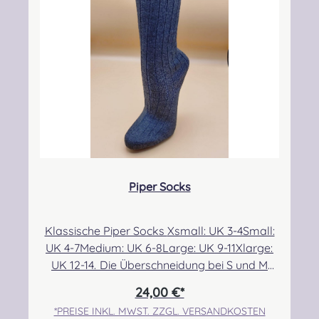
CAMPBELL DRESS MODERN
CAMPBELL OF ARGYLL ANCIENT
CAMPBELL OF ARGYLL M
CAMPBELL O
CAMPBELL OF CAWDOR ANCIENT
CAMPBELL OF CAWDOR 
CAMPBELL O
CAMPBELL OF BREADALBANE MODERN
Piper Socks
CARMICHAEL ANCIENT
CHATTAN ANCIENT
CHISHOLM HUNTING ANC
CHISHOLM H
Klassische Piper Socks Xsmall: UK 3-4Small:
UK 4-7Medium: UK 6-8Large: UK 9-11Xlarge:
CHRISTIE MODERN
CLARK ANCIENT
CLERGY ANCIENT
COCHRANE 
UK 12-14. Die Überschneidung bei S und M
ermöglicht eine etwas bessere Passform für
24,00 €*
alle, die sehr dünne bzw. breite Waden im
*PREISE INKL. MWST. ZZGL. VERSANDKOSTEN
Größenbereich 6/7 haben. Angabe zur
COCKBURN MODERN
COLQUHOUN ANCIENT
COLQUHOUN MODERN
CONNAUGHT 