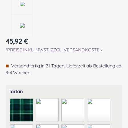
Regulärer Preis:
45,92 €
*PREISE INKL. MWST. ZZGL. VERSANDKOSTEN
Versandfertig in 21 Tagen, Lieferzeit ab Bestellung ca.
3-4 Wochen
auswählen
Tartan
ABERCROMBIE MODERN
ABERDEEN MODERN
AGNEW ANCIENT
ANDERSON A