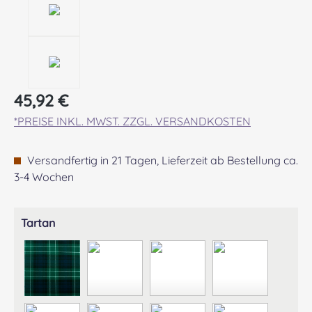
Regulärer Preis:
45,92 €
*PREISE INKL. MWST. ZZGL. VERSANDKOSTEN
Versandfertig in 21 Tagen, Lieferzeit ab Bestellung ca.
3-4 Wochen
auswählen
Tartan
ABERCROMBIE MODERN
ABERDEEN MODERN
AGNEW ANCIENT
ANDERSON A