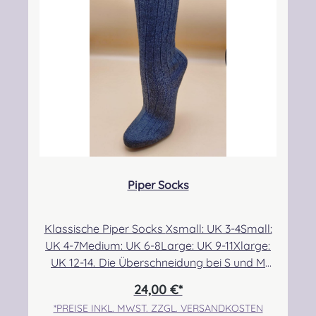
CAMPBELL DRESS MODERN
CAMPBELL OF ARGYLL ANCIENT
CAMPBELL OF ARGYLL M
CAMPBELL O
CAMPBELL OF BREADALBANE MODERN
CAMPBELL OF CAWDOR ANCIENT
CAMPBELL OF CAWDOR 
CAMPBELL O
Piper Socks
CARMICHAEL ANCIENT
CHATTAN ANCIENT
CHISHOLM HUNTING ANC
CHISHOLM H
Klassische Piper Socks Xsmall: UK 3-4Small:
UK 4-7Medium: UK 6-8Large: UK 9-11Xlarge:
CHRISTIE MODERN
CLARK ANCIENT
CLERGY ANCIENT
COCHRANE 
UK 12-14. Die Überschneidung bei S und M
ermöglicht eine etwas bessere Passform für
24,00 €*
alle, die sehr dünne bzw. breite Waden im
*PREISE INKL. MWST. ZZGL. VERSANDKOSTEN
Größenbereich 6/7 haben. Angabe zur
COCKBURN MODERN
COLQUHOUN ANCIENT
COLQUHOUN MODERN
CONNAUGHT 