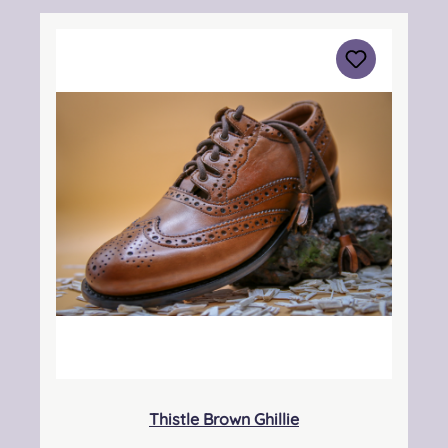
KY7 4NS Kontakt: info@thistleshoes.com
Verantwortliche Person: Nieswiec & Zeh Easy
Piping & Drumming Gbr, Gabelsbergerstraße
27, 32425 Minden Kontakt:
kontakt@easypipinganddrumming.com
Sicherheitshinweise: Strangulationsgefahr bei
unsachgemäßem Gebrauch, verschluckbare
Kleinteile
Thistle Brown Ghillie