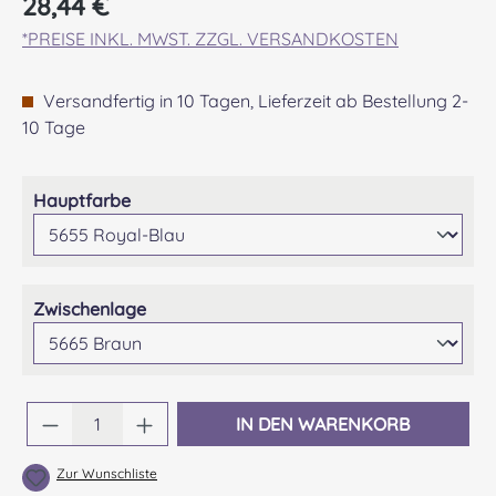
28,44 €
*PREISE INKL. MWST. ZZGL. VERSANDKOSTEN
Versandfertig in 10 Tagen, Lieferzeit ab Bestellung 2-
10 Tage
auswählen
Hauptfarbe
auswählen
Zwischenlage
Produkt Anzahl: Gib den gewünschten Wert 
IN DEN WARENKORB
Zur Wunschliste