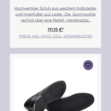
Hochwertiger Schuh aus weichem Kalbsleder
und Innenfutter aus Leder. Die Gummisohle
verfügt über eine Metall- Viertelspitze.
Angabe zur Produktsicherheit Hersteller:
111,15 €*
Thistle Shoes , Unit 3 Newark Road South,
*PREISE INKL. MWST. ZZGL. VERSANDKOSTEN
Eastfield Industrial Estate, Glenrothes, Fife,
SCOTLAND, KY7 4NS Kontakt:
info@thistleshoes.com Verantwortliche
Person: Nieswiec & Zeh Easy Piping &
Drumming Gbr, Gabelsbergerstraße 27,
32425 Minden Kontakt:
kontakt@easypipinganddrumming.com
Sicherheitshinweise: Strangulationsgefahr bei
unsachgemäßem Gebrauch, verschluckbare
Kleinteile