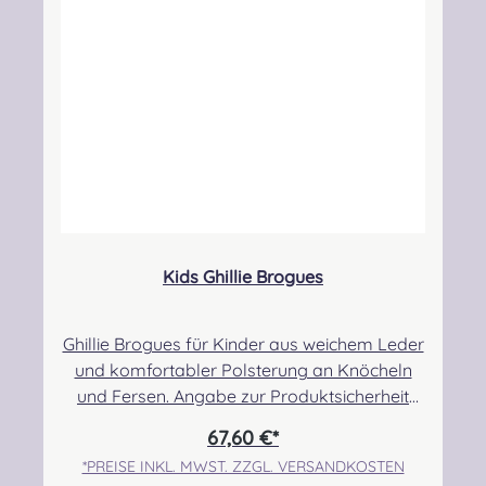
Sicherheitshinweise: Strangulationsgefahr bei
unsachgemäßem Gebrauch, verschluckbare
Kleinteile
Kids Ghillie Brogues
Ghillie Brogues für Kinder aus weichem Leder
und komfortabler Polsterung an Knöcheln
und Fersen. Angabe zur Produktsicherheit
Hersteller: Thistle Shoes , Unit 3 Newark Road
67,60 €*
South, Eastfield Industrial Estate, Glenrothes,
*PREISE INKL. MWST. ZZGL. VERSANDKOSTEN
Fife, SCOTLAND, KY7 4NS Kontakt: