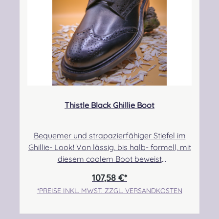
Thistle Black Ghillie Boot
Bequemer und strapazierfähiger Stiefel im
Ghillie- Look! Von lässig, bis halb- formell, mit
diesem coolem Boot beweist
ihr Stil!Obermaterial: Kalbsleder,
107,58 €*
Innenfütterung: Leder, Sohle: Gummi Angabe
*PREISE INKL. MWST. ZZGL. VERSANDKOSTEN
zur Produktsicherheit Hersteller: Thistle Shoes
, Unit 3 Newark Road South, Eastfield
Industrial Estate, Glenrothes, Fife, SCOTLAND,