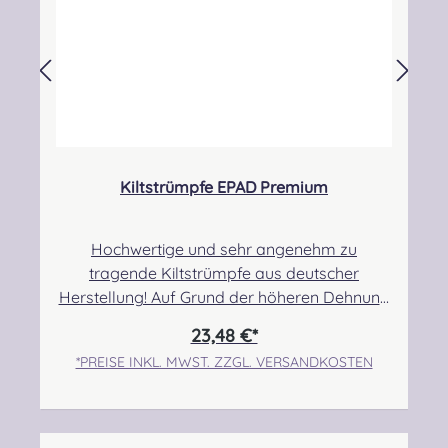
unsachgemäße Verwendung
Kiltstrümpfe EPAD Premium
Hochwertige und sehr angenehm zu
tragende Kiltstrümpfe aus deutscher
Herstellung! Auf Grund der höheren Dehnung
haben diese Strümpfe einen sehr hohen
23,48 €*
Tragekomfort. Sie sind etwas dünner und
*PREISE INKL. MWST. ZZGL. VERSANDKOSTEN
eignen sich daher besonders gut für das
Tragen bei warmen Temperaturen. Ebenso
können sie, je nach Person, auch über
Kompressionsstrümpfen getragen werden,