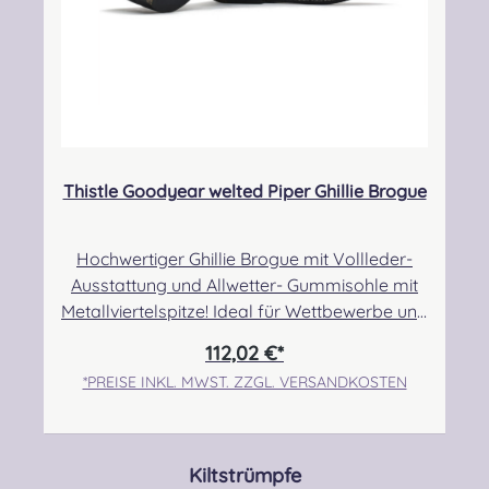
Thistle Goodyear welted Piper Ghillie Brogue
Hochwertiger Ghillie Brogue mit Vollleder-
Ausstattung und Allwetter- Gummisohle mit
Metallviertelspitze! Ideal für Wettbewerbe und
Märsche auf jeglichen Untergründen.
112,02 €*
Verringerte Rutschgefahr durch das derbe
*PREISE INKL. MWST. ZZGL. VERSANDKOSTEN
Sohlenprofil. Auch in Sachen Verarbeitung
und Tragekomfort lässt dieser Schuh keine
Wünsche offen! Angabe zur Produktsicherheit
Hersteller: Thistle Shoes , Unit 3 Newark Road
Produktgalerie überspringen
Kiltstrümpfe