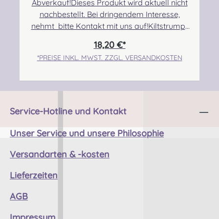
kontakt@easypipinganddrumming.com
Abverkauf!Dieses Produkt wird aktuell nicht
Sicherheitshinweise: Angabe zur
nachbestellt. Bei dringendem Interesse,
Produktsicherheit Strangulationsgefahr bei
nehmt bitte Kontakt mit uns auf!Kiltstrumpf
unsachgemäßem Gebrauch
mit einfachem Umschlag aus einer
18,20 €*
hochwertigen Wollmischung (80% Wolle).
*PREISE INKL. MWST. ZZGL. VERSANDKOSTEN
Angabe zur Produktsicherheit Hersteller:
Thistle Shoes , Unit 3 Newark Road South,
Eastfield Industrial Estate, Glenrothes, Fife,
SCOTLAND, KY7 4NS Kontakt:
info@thistleshoes.com Verantwortliche
Service-Hotline und Kontakt
Person: Nieswiec & Zeh Easy Piping &
Drumming Gbr, Gabelsbergerstraße 27,
Unser Service und unsere Philosophie
32425 Minden Kontakt:
Versandarten & -kosten
kontakt@easypipinganddrumming.com
Sicherheitshinweise: Strangulationsgefahr bei
Lieferzeiten
unsachgemäßem Gebrauch
AGB
Impressum