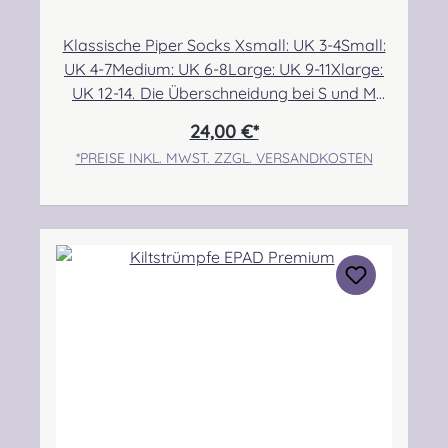
Klassische Piper Socks Xsmall: UK 3-4Small:
UK 4-7Medium: UK 6-8Large: UK 9-11Xlarge:
UK 12-14. Die Überschneidung bei S und M
ermöglicht eine etwas bessere Passform für
24,00 €*
alle, die sehr dünne bzw. breite Waden im
*PREISE INKL. MWST. ZZGL. VERSANDKOSTEN
Größenbereich 6/7 haben. Angabe zur
Produktsicherheit Hersteller: McCallum
Highland Wear, The Ayrshire Kilt Shop,
Moorfield Industrial Estate, Troon Road,
Kilmarnock, East Ayrshire, KA2 0BA.
Scotland Kontakt: +44 (0)1563
527002 Verantwortliche Person: Nieswiec &
Zeh Easy Piping & Drumming Gbr,
Gabelsbergerstraße 27, 32425
Minden Kontakt:
kontakt@easypipinganddrumming.com Sich
erheitshinweise Strangulationsgefahr durch