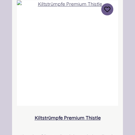
ohne zu sehr einzuschnüren. Auch bei breiten
Waden sind diese Strümpfe gut geeignet um
einen hohen Tragekomfort zu
erreichen. Verfügbarkeit: Es kann
vorkommen, dass uns der Herstellerbestand
nicht tagesaktuell übermittelt wird und es bei
vereinzelten Größen zu Lieferverzögerungen
kommen kann!Materialzusammensetzung:
70% Merino Schurwolle, 30%
Polyamid. Pflegehinweis:
Wollwaschprogramm 30° Besonders
langlebig durch Superwash Qualität und
Verstärkungen in den besonders
beanspruchten Bereichen. Angabe zur
Produktsicherheit Verantwortliche Person:
Nieswiec & Zeh Easy Piping & Drumming Gbr,
Kiltstrümpfe Premium Thistle
Gabelsbergerstraße 27, 32425 Minden
Kontakt: