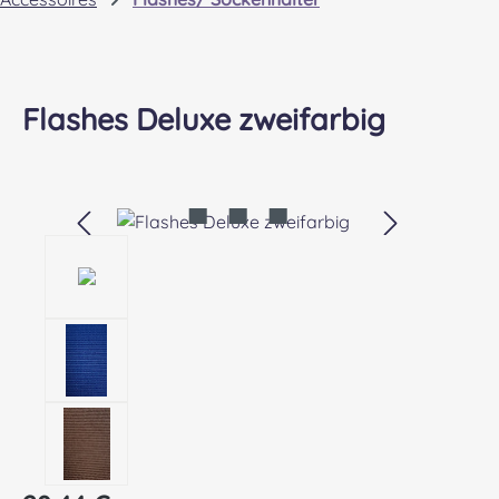
Flashes Deluxe zweifarbig
Bildergalerie überspringen
Regulärer Preis: