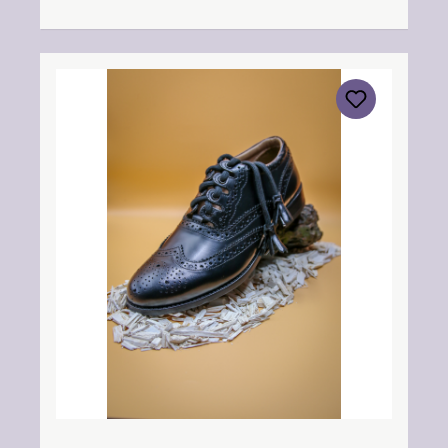
info@thistleshoes.com Verantwortliche
Person: Nieswiec & Zeh Easy Piping &
Drumming Gbr, Gabelsbergerstraße 27,
32425 Minden Kontakt:
kontakt@easypipinganddrumming.com
Sicherheitshinweise: Strangulationsgefahr bei
unsachgemäßem Gebrauch, verschluckbare
Kleinteile