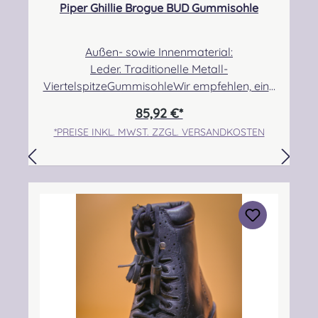
Piper Ghillie Brogue BUD Gummisohle
Außen- sowie Innenmaterial:
Leder. Traditionelle Metall-
ViertelspitzeGummisohleWir empfehlen, eine
halbe bis eine Nummer größer zu bestellen,
85,92 €*
da der Schuh etwas kleiner ausfällt! Angabe
*PREISE INKL. MWST. ZZGL. VERSANDKOSTEN
zur Produktsicherheit Hersteller: Thistle Shoes
, Unit 3 Newark Road South, Eastfield
Industrial Estate, Glenrothes, Fife, SCOTLAND,
KY7 4NS Kontakt: info@thistleshoes.com
Verantwortliche Person: Nieswiec & Zeh Easy
Piping & Drumming Gbr, Gabelsbergerstraße
27, 32425 Minden Kontakt:
kontakt@easypipinganddrumming.com
Sicherheitshinweise: Strangulationsgefahr bei
unsachgemäßem Gebrauch, verschluckbare
Kleinteile