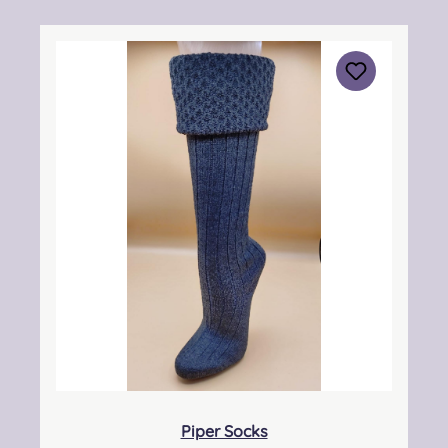
South, Eastfield Industrial Estate, Glenrothes,
Fife, SCOTLAND, KY7 4NS Kontakt:
info@thistleshoes.com Verantwortliche
Person: Nieswiec & Zeh Easy Piping &
Drumming Gbr, Gabelsbergerstraße 27,
32425 Minden Kontakt:
kontakt@easypipinganddrumming.com
Sicherheitshinweise: Strangulationsgefahr bei
unsachgemäßem Gebrauch, verschluckbare
Kleinteile
Piper Socks