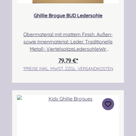
Ghillie Brogue BUD Ledersohle
Obermaterial mit mattem Finish. Außen-
sowie Innenmaterial: Leder. Traditionelle
Metall- ViertelspitzeLedersohleWir
empfehlen, eine halbe bis eine Nummer
79,79 €*
größer zu bestellen, da der Schuh etwas
*PREISE INKL. MWST. ZZGL. VERSANDKOSTEN
kleiner ausfällt! Angabe zur Produktsicherheit
Hersteller: Thistle Shoes , Unit 3 Newark Road
South, Eastfield Industrial Estate, Glenrothes,
Fife, SCOTLAND, KY7 4NS Kontakt:
info@thistleshoes.com Verantwortliche
Person: Nieswiec & Zeh Easy Piping &
Drumming Gbr, Gabelsbergerstraße 27,
32425 Minden Kontakt:
kontakt@easypipinganddrumming.com