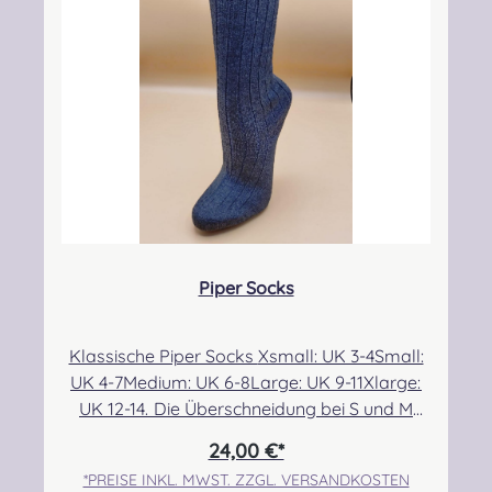
CAMPBELL DRESS MODERN
CAMPBELL OF ARGYLL ANCIENT
CAMPBELL OF ARGYLL M
CAMPBELL O
CAMPBELL OF BREADALBANE MODERN
CAMPBELL OF CAWDOR ANCIENT
CAMPBELL OF CAWDOR 
CAMPBELL O
Piper Socks
CARMICHAEL ANCIENT
CHATTAN ANCIENT
CHISHOLM HUNTING ANC
CHISHOLM H
Klassische Piper Socks Xsmall: UK 3-4Small:
UK 4-7Medium: UK 6-8Large: UK 9-11Xlarge:
CHRISTIE MODERN
CLARK ANCIENT
CLERGY ANCIENT
COCHRANE 
UK 12-14. Die Überschneidung bei S und M
ermöglicht eine etwas bessere Passform für
24,00 €*
alle, die sehr dünne bzw. breite Waden im
*PREISE INKL. MWST. ZZGL. VERSANDKOSTEN
Größenbereich 6/7 haben. Angabe zur
COCKBURN MODERN
COLQUHOUN ANCIENT
COLQUHOUN MODERN
CONNAUGHT 