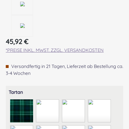
Regulärer Preis:
45,92 €
*PREISE INKL. MWST. ZZGL. VERSANDKOSTEN
Versandfertig in 21 Tagen, Lieferzeit ab Bestellung ca.
3-4 Wochen
auswählen
Tartan
ABERCROMBIE MODERN
ABERDEEN MODERN
AGNEW ANCIENT
ANDERSON A