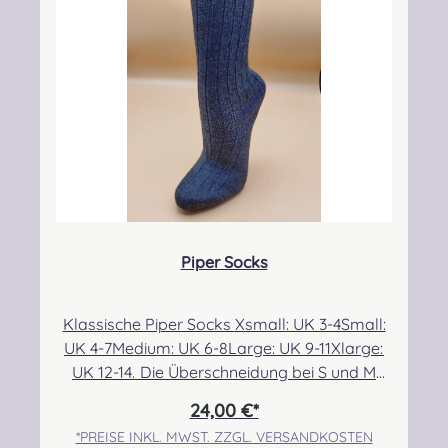
CAMPBELL DRESS MODERN
CAMPBELL OF ARGYLL ANCIENT
CAMPBELL OF ARGYLL M
CAMPBELL O
CAMPBELL OF BREADALBANE MODERN
CAMPBELL OF CAWDOR ANCIENT
CAMPBELL OF CAWDOR 
CAMPBELL O
Piper Socks
CARMICHAEL ANCIENT
CHATTAN ANCIENT
CHISHOLM HUNTING ANC
CHISHOLM H
Klassische Piper Socks Xsmall: UK 3-4Small:
UK 4-7Medium: UK 6-8Large: UK 9-11Xlarge:
CHRISTIE MODERN
CLARK ANCIENT
CLERGY ANCIENT
COCHRANE 
UK 12-14. Die Überschneidung bei S und M
ermöglicht eine etwas bessere Passform für
24,00 €*
alle, die sehr dünne bzw. breite Waden im
*PREISE INKL. MWST. ZZGL. VERSANDKOSTEN
COCKBURN MODERN
COLQUHOUN ANCIENT
COLQUHOUN MODERN
CONNAUGHT 
Größenbereich 6/7 haben. Angabe zur