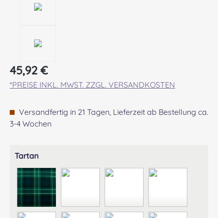
Regulärer Preis:
45,92 €
*PREISE INKL. MWST. ZZGL. VERSANDKOSTEN
Versandfertig in 21 Tagen, Lieferzeit ab Bestellung ca.
3-4 Wochen
auswählen
Tartan
ABERCROMBIE MODERN
ABERDEEN MODERN
AGNEW ANCIENT
ANDERSON A