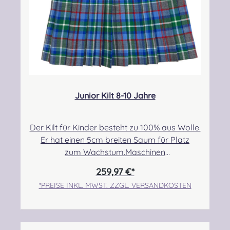
Junior Kilt 8-10 Jahre
Der Kilt für Kinder besteht zu 100% aus Wolle.
Er hat einen 5cm breiten Saum für Platz
zum Wachstum.Maschinen
genäht.Maßanfertigung auf Anfrage.Taille:
259,97 €*
63,50cm-71,12cmHüfte: 73,66cm-
*PREISE INKL. MWST. ZZGL. VERSANDKOSTEN
78,74cmLänge max.: 50,80cm+5,08cm Saum
Angabe zur Produktsicherheit Hersteller:
Strathmore Woollen Company Ltd Station
Works North Street Forfar Scotland DD8