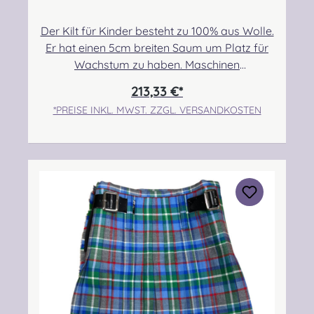
Der Kilt für Kinder besteht zu 100% aus Wolle.
Er hat einen 5cm breiten Saum um Platz für
Wachstum zu haben. Maschinen
genäht.Maßanfertigung auf Anfrage.Taille:
213,33 €*
55,88cm-60,96cmHüfte: 63,50cm-
*PREISE INKL. MWST. ZZGL. VERSANDKOSTEN
68,58cmLänge max.: 43,18cm+5,08cm
SaumPflegehinweis: Nur trocken reinigen!
Angabe zur Produktsicherheit Hersteller:
Strathmore Woollen Company Ltd Station
Works North Street Forfar Scotland DD8
3BN Kontakt:
info@strathmorewoollen.co.uk Verantwortlic
he Person: Nieswiec & Zeh Easy Piping &
Drumming Gbr, Gabelsbergerstraße 27,
32425 Minden Kontakt:
kontakt@easypipinganddrumming.com