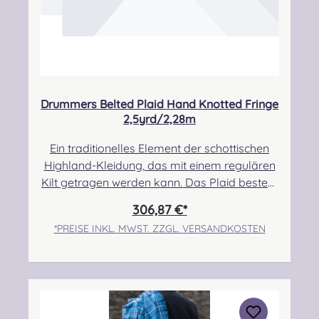
Drummers Belted Plaid Hand Knotted Fringe
2,5yrd/2,28m
Ein traditionelles Element der schottischen
Highland-Kleidung, das mit einem regulären
Kilt getragen werden kann. Das Plaid besteht
zu 100% aus Schurwolle.Der Randbereich ist
306,87 €*
handgeknotet.Pflegehinweis: Nur trocken
*PREISE INKL. MWST. ZZGL. VERSANDKOSTEN
reinigen! Angabe zur
Produktsicherheit Hersteller: Strathmore
Woollen Company Ltd Station Works North
Street Forfar Scotland DD8 3BN Kontakt:
info@strathmorewoollen.co.uk Verantwortlic