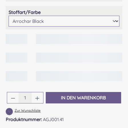
auswählen
Stoffart/Farbe
Produkt Anzahl: Gib den gewünschten Wert 
IN DEN WARENKORB
Zur Wunschliste
Produktnummer:
AGJ001.41