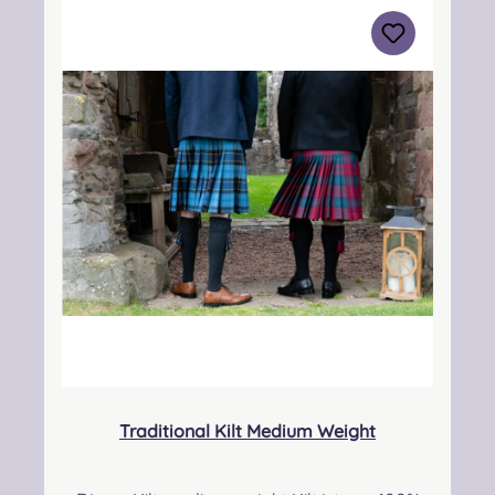
3BN Kontakt:
info@strathmorewoollen.co.uk Verantwortlic
he Person: Nieswiec & Zeh Easy Piping &
Drumming Gbr, Gabelsbergerstraße 27,
32425 Minden Kontakt:
kontakt@easypipinganddrumming.com
Pflegehinweis: Nur trocken reinigen!
Traditional Kilt Medium Weight