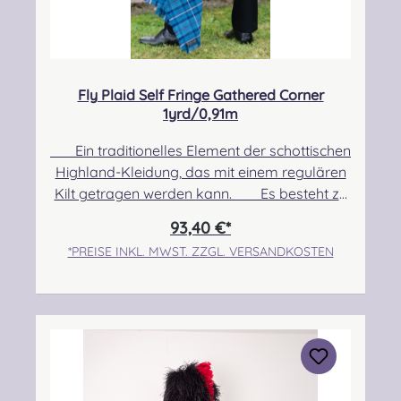
Fly Plaid Self Fringe Gathered Corner
1yrd/0,91m
Ein traditionelles Element der schottischen
Highland-Kleidung, das mit einem regulären
Kilt getragen werden kann. Es besteht zu
100% aus Schurwolle. Pflegehinweis: Nur
93,40 €*
Trocken reinigen! Angabe zur
*PREISE INKL. MWST. ZZGL. VERSANDKOSTEN
Produktsicherheit Hersteller: Strathmore
Woollen Company Ltd Station Works North
Street Forfar Scotland DD8 3BN Kontakt:
info@strathmorewoollen.co.uk Verantwortlic
he Person: Nieswiec & Zeh Easy Piping &
Drumming Gbr, Gabelsbergerstraße 27,
32425 Minden Kontakt: