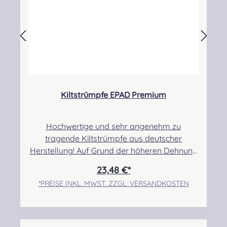
unsachgemäße Verwendung
Kiltstrümpfe EPAD Premium
Hochwertige und sehr angenehm zu
tragende Kiltstrümpfe aus deutscher
Herstellung! Auf Grund der höheren Dehnung
haben diese Strümpfe einen sehr hohen
23,48 €*
Tragekomfort. Sie sind etwas dünner und
*PREISE INKL. MWST. ZZGL. VERSANDKOSTEN
eignen sich daher besonders gut für das
Tragen bei warmen Temperaturen. Ebenso
können sie, je nach Person, auch über
Kompressionsstrümpfen getragen werden,