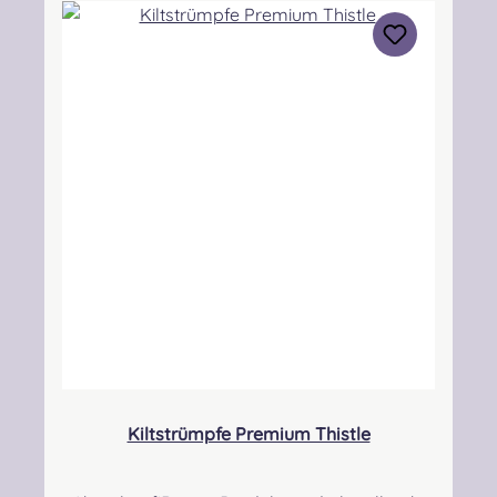
ohne zu sehr einzuschnüren. Auch bei breiten
Waden sind diese Strümpfe gut geeignet um
einen hohen Tragekomfort zu
erreichen. Verfügbarkeit: Es kann
vorkommen, dass uns der Herstellerbestand
nicht tagesaktuell übermittelt wird und es bei
vereinzelten Größen zu Lieferverzögerungen
kommen kann!Materialzusammensetzung:
70% Merino Schurwolle, 30%
Polyamid. Pflegehinweis:
Wollwaschprogramm 30° Besonders
langlebig durch Superwash Qualität und
Verstärkungen in den besonders
beanspruchten Bereichen. Angabe zur
Produktsicherheit Verantwortliche Person:
Nieswiec & Zeh Easy Piping & Drumming Gbr,
Kiltstrümpfe Premium Thistle
Gabelsbergerstraße 27, 32425 Minden
Kontakt: