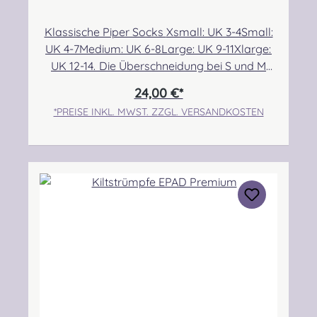
Klassische Piper Socks Xsmall: UK 3-4Small:
UK 4-7Medium: UK 6-8Large: UK 9-11Xlarge:
UK 12-14. Die Überschneidung bei S und M
ermöglicht eine etwas bessere Passform für
24,00 €*
alle, die sehr dünne bzw. breite Waden im
*PREISE INKL. MWST. ZZGL. VERSANDKOSTEN
Größenbereich 6/7 haben. Angabe zur
Produktsicherheit Hersteller: McCallum
Highland Wear, The Ayrshire Kilt Shop,
Moorfield Industrial Estate, Troon Road,
Kilmarnock, East Ayrshire, KA2 0BA.
Scotland Kontakt: +44 (0)1563
527002 Verantwortliche Person: Nieswiec &
Zeh Easy Piping & Drumming Gbr,
Gabelsbergerstraße 27, 32425
Minden Kontakt:
kontakt@easypipinganddrumming.com Sich
erheitshinweise Strangulationsgefahr durch