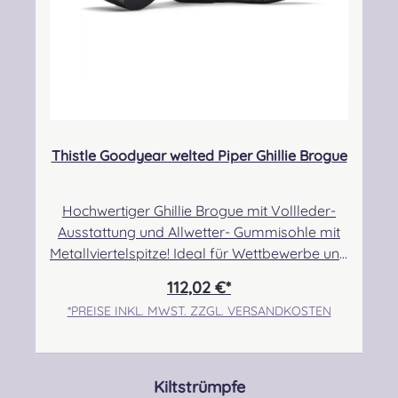
Thistle Goodyear welted Piper Ghillie Brogue
Hochwertiger Ghillie Brogue mit Vollleder-
Ausstattung und Allwetter- Gummisohle mit
Metallviertelspitze! Ideal für Wettbewerbe und
Märsche auf jeglichen Untergründen.
112,02 €*
Verringerte Rutschgefahr durch das derbe
*PREISE INKL. MWST. ZZGL. VERSANDKOSTEN
Sohlenprofil. Auch in Sachen Verarbeitung
und Tragekomfort lässt dieser Schuh keine
Wünsche offen! Angabe zur Produktsicherheit
Hersteller: Thistle Shoes , Unit 3 Newark Road
Produktgalerie überspringen
Kiltstrümpfe