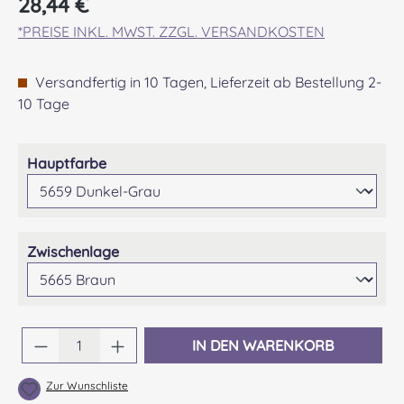
28,44 €
*PREISE INKL. MWST. ZZGL. VERSANDKOSTEN
Versandfertig in 10 Tagen, Lieferzeit ab Bestellung 2-
10 Tage
auswählen
Hauptfarbe
auswählen
Zwischenlage
Produkt Anzahl: Gib den gewünschten Wert 
IN DEN WARENKORB
Zur Wunschliste