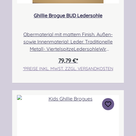
Ghillie Brogue BUD Ledersohle
Obermaterial mit mattem Finish. Außen-
sowie Innenmaterial: Leder. Traditionelle
Metall- ViertelspitzeLedersohleWir
empfehlen, eine halbe bis eine Nummer
79,79 €*
größer zu bestellen, da der Schuh etwas
*PREISE INKL. MWST. ZZGL. VERSANDKOSTEN
kleiner ausfällt! Angabe zur Produktsicherheit
Hersteller: Thistle Shoes , Unit 3 Newark Road
South, Eastfield Industrial Estate, Glenrothes,
Fife, SCOTLAND, KY7 4NS Kontakt:
info@thistleshoes.com Verantwortliche
Person: Nieswiec & Zeh Easy Piping &
Drumming Gbr, Gabelsbergerstraße 27,
32425 Minden Kontakt:
kontakt@easypipinganddrumming.com