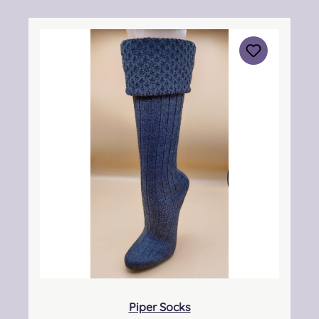
South, Eastfield Industrial Estate, Glenrothes,
Fife, SCOTLAND, KY7 4NS Kontakt:
info@thistleshoes.com Verantwortliche
Person: Nieswiec & Zeh Easy Piping &
Drumming Gbr, Gabelsbergerstraße 27,
32425 Minden Kontakt:
kontakt@easypipinganddrumming.com
Sicherheitshinweise: Strangulationsgefahr bei
unsachgemäßem Gebrauch, verschluckbare
Kleinteile
Piper Socks