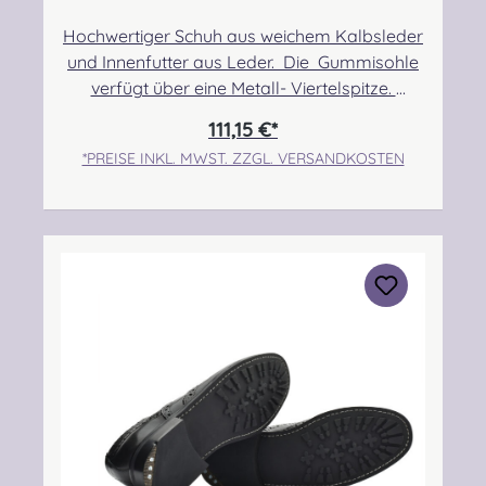
Hochwertiger Schuh aus weichem Kalbsleder
und Innenfutter aus Leder. Die Gummisohle
verfügt über eine Metall- Viertelspitze.
Angabe zur Produktsicherheit Hersteller:
111,15 €*
Thistle Shoes , Unit 3 Newark Road South,
*PREISE INKL. MWST. ZZGL. VERSANDKOSTEN
Eastfield Industrial Estate, Glenrothes, Fife,
SCOTLAND, KY7 4NS Kontakt:
info@thistleshoes.com Verantwortliche
Person: Nieswiec & Zeh Easy Piping &
Drumming Gbr, Gabelsbergerstraße 27,
32425 Minden Kontakt:
kontakt@easypipinganddrumming.com
Sicherheitshinweise: Strangulationsgefahr bei
unsachgemäßem Gebrauch, verschluckbare
Kleinteile