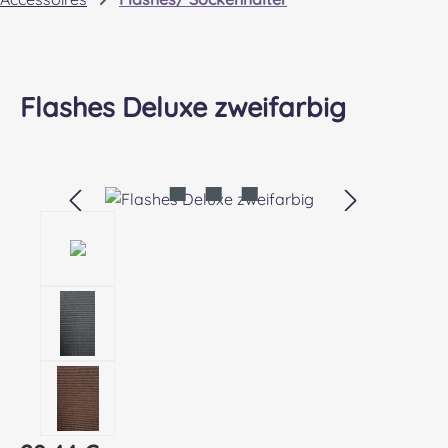
Flashes Deluxe zweifarbig
Bildergalerie überspringen
Regulärer Preis: