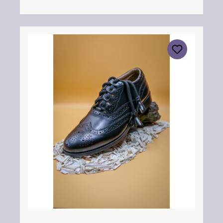
info@thistleshoes.com Verantwortliche
Person: Nieswiec & Zeh Easy Piping &
Drumming Gbr, Gabelsbergerstraße 27,
32425 Minden Kontakt:
kontakt@easypipinganddrumming.com
Sicherheitshinweise: Strangulationsgefahr bei
unsachgemäßem Gebrauch, verschluckbare
Kleinteile