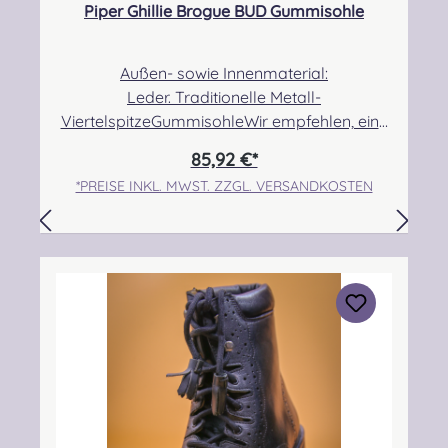
Piper Ghillie Brogue BUD Gummisohle
Außen- sowie Innenmaterial:
Leder. Traditionelle Metall-
ViertelspitzeGummisohleWir empfehlen, eine
halbe bis eine Nummer größer zu bestellen,
85,92 €*
da der Schuh etwas kleiner ausfällt! Angabe
*PREISE INKL. MWST. ZZGL. VERSANDKOSTEN
zur Produktsicherheit Hersteller: Thistle Shoes
, Unit 3 Newark Road South, Eastfield
Industrial Estate, Glenrothes, Fife, SCOTLAND,
KY7 4NS Kontakt: info@thistleshoes.com
Verantwortliche Person: Nieswiec & Zeh Easy
Piping & Drumming Gbr, Gabelsbergerstraße
27, 32425 Minden Kontakt:
kontakt@easypipinganddrumming.com
Sicherheitshinweise: Strangulationsgefahr bei
unsachgemäßem Gebrauch, verschluckbare
Kleinteile