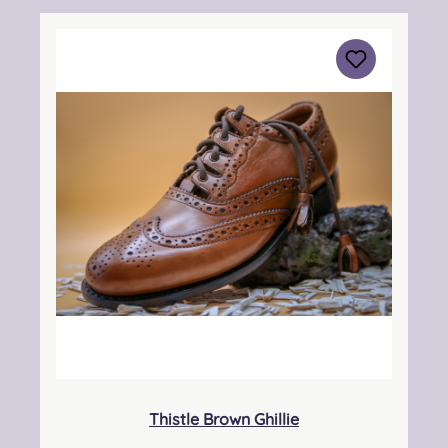
KY7 4NS Kontakt: info@thistleshoes.com
Verantwortliche Person: Nieswiec & Zeh Easy
Piping & Drumming Gbr, Gabelsbergerstraße
27, 32425 Minden Kontakt:
kontakt@easypipinganddrumming.com
Sicherheitshinweise: Strangulationsgefahr bei
unsachgemäßem Gebrauch, verschluckbare
Kleinteile
Thistle Brown Ghillie