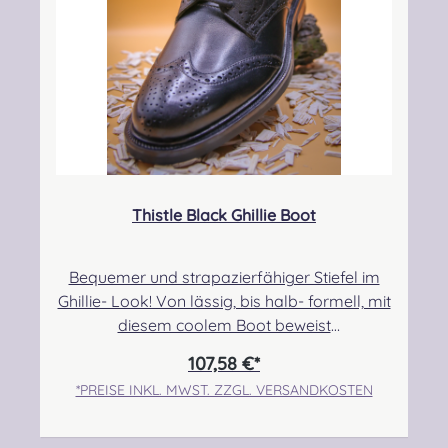
Thistle Black Ghillie Boot
Bequemer und strapazierfähiger Stiefel im
Ghillie- Look! Von lässig, bis halb- formell, mit
diesem coolem Boot beweist
ihr Stil!Obermaterial: Kalbsleder,
107,58 €*
Innenfütterung: Leder, Sohle: Gummi Angabe
*PREISE INKL. MWST. ZZGL. VERSANDKOSTEN
zur Produktsicherheit Hersteller: Thistle Shoes
, Unit 3 Newark Road South, Eastfield
Industrial Estate, Glenrothes, Fife, SCOTLAND,