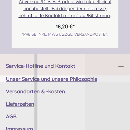
kontakt@easypipinganddrumming.com
Abverkauf!Dieses Produkt wird aktuell nicht
Sicherheitshinweise: Angabe zur
nachbestellt. Bei dringendem Interesse,
Produktsicherheit Strangulationsgefahr bei
nehmt bitte Kontakt mit uns auf!Kiltstrumpf
unsachgemäßem Gebrauch
mit einfachem Umschlag aus einer
18,20 €*
hochwertigen Wollmischung (80% Wolle).
*PREISE INKL. MWST. ZZGL. VERSANDKOSTEN
Angabe zur Produktsicherheit Hersteller:
Thistle Shoes , Unit 3 Newark Road South,
Eastfield Industrial Estate, Glenrothes, Fife,
SCOTLAND, KY7 4NS Kontakt:
info@thistleshoes.com Verantwortliche
Service-Hotline und Kontakt
Person: Nieswiec & Zeh Easy Piping &
Drumming Gbr, Gabelsbergerstraße 27,
Unser Service und unsere Philosophie
32425 Minden Kontakt:
Versandarten & -kosten
kontakt@easypipinganddrumming.com
Sicherheitshinweise: Strangulationsgefahr bei
Lieferzeiten
unsachgemäßem Gebrauch
AGB
Impressum