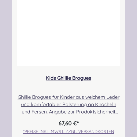
Sicherheitshinweise: Strangulationsgefahr bei
unsachgemäßem Gebrauch, verschluckbare
Kleinteile
Kids Ghillie Brogues
Ghillie Brogues für Kinder aus weichem Leder
und komfortabler Polsterung an Knöcheln
und Fersen. Angabe zur Produktsicherheit
Hersteller: Thistle Shoes , Unit 3 Newark Road
67,60 €*
South, Eastfield Industrial Estate, Glenrothes,
*PREISE INKL. MWST. ZZGL. VERSANDKOSTEN
Fife, SCOTLAND, KY7 4NS Kontakt: