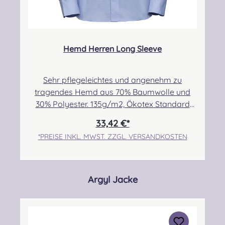
Hemd Herren Long Sleeve
Sehr pflegeleichtes und angenehm zu
tragendes Hemd aus 70% Baumwolle und
30% Polyester. 135g/m2, Ökotex Standard
100. Es hat eine Rückennaht und Kent
33,42 €*
Kragen mit Stäbchen, keine Brusttasche.
*PREISE INKL. MWST. ZZGL. VERSANDKOSTEN
Tragbar mit Manschettenknöpfen.Passform:
enger geschnitten (Slim), fällt aber dennoch
vergleichsweise lässigPflegehinweis: Easy
care! Waschbar bei 40 Grad, Trockner
Produktgalerie überspringen
Argyl Jacke
geeignet! Chemische Reinigung möglich. Die
Größentabelle für dieses Produkt findet ihr in
der Fotogalerie. Sucht ihr ein anderes Hemd
oder eine Bluse? Uns steht darüber hinaus