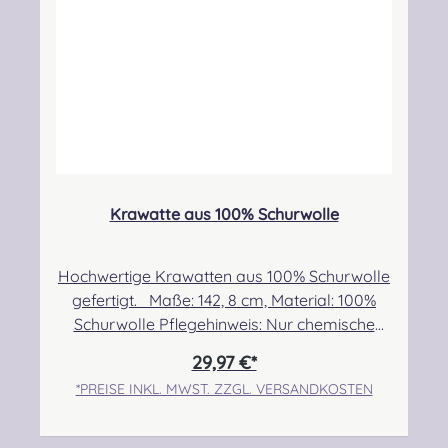
kontakt@easypipinganddrumming.com
Sicherheitshinweise: Verschluckbare Kleinteile
Krawatte aus 100% Schurwolle
Hochwertige Krawatten aus 100% Schurwolle
gefertigt. Maße: 142, 8 cm, Material: 100%
Schurwolle Pflegehinweis: Nur chemische
Reinigung Angabe zur Produktsicherheit
29,97 €*
Hersteller: Lochcarron of Scotland, Waverley
*PREISE INKL. MWST. ZZGL. VERSANDKOSTEN
Mill, Rogers Road, Selkirk, TD7 5DX, Scotland
Kontakt: hello@lochcarron.com
Verantwortliche Person: Nieswiec & Zeh Easy