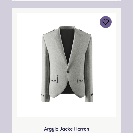
auf Grund verschiedener Faktoren
variieren.Bitte bestellt eure Größe anhand der
Bekleidungsmaßtabelle
(Konfektionsgrößen). Solltet ihr eine
Anpassung benötigen oder wünschen, dann
füllt das Maßblatt aus und übermitteln es
nach Ihrer Bestellung per Mail an uns. Für
Anpassungen entsteht ein Preisaufschlag von
20%. Variante Braemar auf AnfrageBei
Unsicherheiten bezüglich der Größe oder des
Messvorganges, kontaktiert uns
gerne!Informationen zu den Stoffvarianten:
Alle Varianten sind britische WollstoffeDer
Arrcorchar ist ein eher fester, griffiger Stoff. Er
hat etwas mehr Stand als die anderen Stoffe
und verfügt aber eine sehr schöne, etwas
grobere Struktur. Der Cheviot ist im Vergleich
zum Arrochar deutlich weicher und
Argyle Jacke Herren
anschmiegsamer. Der Oban ist ein sehr