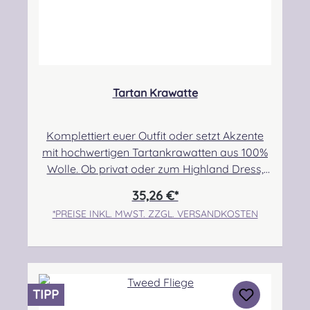
Sicherheitshinweise: Strangulationsgefahr bei
unsachgemäßem Gebrauch
Tartan Krawatte
Komplettiert euer Outfit oder setzt Akzente
mit hochwertigen Tartankrawatten aus 100%
Wolle. Ob privat oder zum Highland Dress,
seid mutig und tauscht eure Standard
35,26 €*
Krawatte gegen dieses hochwertige und sehr
*PREISE INKL. MWST. ZZGL. VERSANDKOSTEN
stilvolle Accessoire! Maße: 8,5x 142 cm.Sollte
euer Wunschtartan nicht dabei sein, nehmt
bitte Kontakt mit uns auf. Wir prüfen für euch
die Verfügbarkeit! Angabe zur
Produktsicherheit Hersteller: Lochcarron of
TIPP
Scotland, Waverley Mill, Rogers Road, Selkirk,