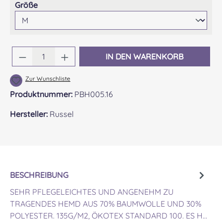
auswählen
Größe
Produkt Anzahl: Gib den gewünschten Wert 
IN DEN WARENKORB
Zur Wunschliste
Produktnummer:
PBH005.16
Hersteller:
Russel
BESCHREIBUNG
SEHR PFLEGELEICHTES UND ANGENEHM ZU
TRAGENDES HEMD AUS 70% BAUMWOLLE UND 30%
POLYESTER. 135G/M2, ÖKOTEX STANDARD 100. ES H…