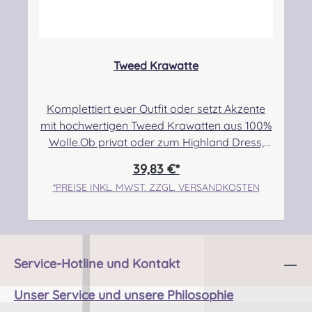
kontakt@easypipinganddrumming.com
Sicherheitshinweise: Strangulationsgefahr bei
unsachgemäßem Gebrauch
Tweed Krawatte
Komplettiert euer Outfit oder setzt Akzente
mit hochwertigen Tweed Krawatten aus 100%
Wolle.Ob privat oder zum Highland Dress,
seid mutig und tauscht eure Standard
39,83 €*
Krawatte gegen dieses hochwertige und sehr
*PREISE INKL. MWST. ZZGL. VERSANDKOSTEN
stilvolle Accessoire! Maße: 8,5x 142 cm
Angabe zur Produktsicherheit Hersteller:
Lochcarron of Scotland, Waverley Mill,
Rogers Road, Selkirk, TD7 5DX, Scotland
Kontakt: hello@lochcarron.com
Service-Hotline und Kontakt
Verantwortliche Person: Nieswiec & Zeh Easy
Piping & Drumming Gbr, Gabelsbergerstraße
Unser Service und unsere Philosophie
27, 32425 Minden Kontakt: