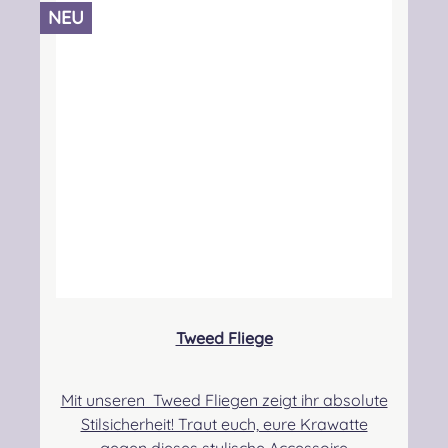
TD7 5DX, Scotland Kontakt:
NEU
hello@lochcarron.com Verantwortliche
Person: Nieswiec & Zeh Easy Piping &
Drumming Gbr, Gabelsbergerstraße 27,
32425 Minden Kontakt:
kontakt@easypipinganddrumming.com
Sicherheitshinweise: Strangulationsgefahr bei
unsachgemäßem Gebrauch
Tweed Fliege
Mit unseren Tweed Fliegen zeigt ihr absolute
Stilsicherheit! Traut euch, eure Krawatte