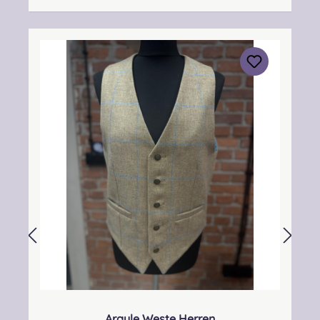
Futterstoff und weitere Accessoires! Weitere
Tweedstoffe auf Anfrage, wir stellen euch
Vorschläge für eure Wunschfarben
zusammen. Oder schaut bei Event- Sales in
unsere Musterbücher.Wir beraten euch
gerne!! Die Schnitte für unsere Damenwesten
wurden speziell angefertigt. So könnt ihr
sicher sein, dass eure Weste nicht nur ihren
Zweck erfüllt, sondern ihr euch darin auch
wohlfühlt! Durch spezielle Abnäher entsteht
eine tolle Passform, die euch Frauen
garantiert überzeugen wird!Unsere Westen
kommen aus europäischer Fertigung! Die
Lieferzeit kann auf Grund verschiedener
Faktoren variieren. Bitte bestellt eure Größe
anhand der Bekleidungsmaßtabelle
(Konfektionsgrößen). Solltet ihr eine
Anpassung benötigen oder wünschen, dann
füllt das Maßblatt aus und übermittelt es
Argyle Weste Herren