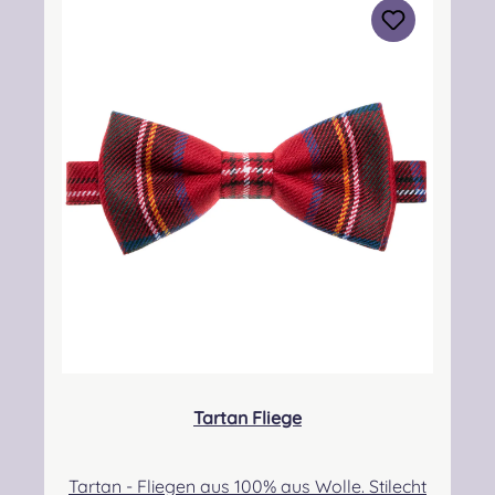
aktualisiert werden. Dadurch kann es zu
Lieferverzögerungen kommen. Sie werden in
diesem Fall gesondert über den Lieferstatus
informiert! Angabe zur Produktsicherheit
Verantwortliche Person: Nieswiec & Zeh Easy
Piping & Drumming Gbr, Gabelsbergerstraße
27, 32425 Minden Kontakt:
kontakt@easypipinganddrumming.com
Sicherheitshinweise: Strangulationsgefahr bei
unsachgemäßem Gebrauch
Tartan Fliege
Tartan - Fliegen aus 100% aus Wolle. Stilecht