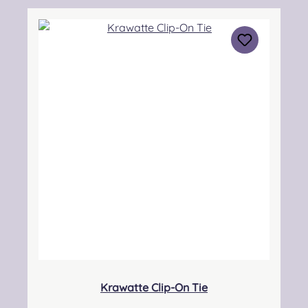
Piping & Drumming Gbr, Gabelsbergerstraße
27, 32425 Minden Kontakt:
kontakt@easypipinganddrumming.com
Sicherheitshinweise: Strangulationsgefahr bei
unsachgemäßem Gebrauch
Krawatte Clip-On Tie