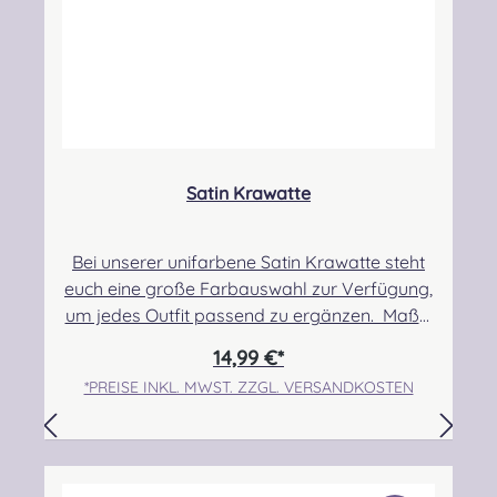
Kleinteile
Satin Krawatte
Bei unserer unifarbene Satin Krawatte steht
euch eine große Farbauswahl zur Verfügung,
um jedes Outfit passend zu ergänzen. Maße:
144x 8,5 cm, Material: 100% aus
14,99 €*
Polyester.Pflegehinweis: Nicht waschbar/
*PREISE INKL. MWST. ZZGL. VERSANDKOSTEN
Handwäsche Im Normalfall ist ein
Nachbestellen stets möglich. Es kann
vereinzelt vorkommen, dass die
Warenbestände vom Hersteller verzögert