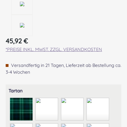
Regulärer Preis:
45,92 €
*PREISE INKL. MWST. ZZGL. VERSANDKOSTEN
Versandfertig in 21 Tagen, Lieferzeit ab Bestellung ca.
3-4 Wochen
auswählen
Tartan
ABERCROMBIE MODERN
ABERDEEN MODERN
AGNEW ANCIENT
ANDERSON A