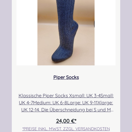
CAMPBELL DRESS MODERN
CAMPBELL OF ARGYLL ANCIENT
CAMPBELL OF ARGYLL M
CAMPBELL O
CAMPBELL OF BREADALBANE MODERN
CAMPBELL OF CAWDOR ANCIENT
CAMPBELL OF CAWDOR 
CAMPBELL O
Piper Socks
CARMICHAEL ANCIENT
CHATTAN ANCIENT
CHISHOLM HUNTING ANC
CHISHOLM H
Klassische Piper Socks Xsmall: UK 3-4Small:
UK 4-7Medium: UK 6-8Large: UK 9-11Xlarge:
CHRISTIE MODERN
CLARK ANCIENT
CLERGY ANCIENT
COCHRANE 
UK 12-14. Die Überschneidung bei S und M
ermöglicht eine etwas bessere Passform für
24,00 €*
alle, die sehr dünne bzw. breite Waden im
*PREISE INKL. MWST. ZZGL. VERSANDKOSTEN
Größenbereich 6/7 haben. Angabe zur
COCKBURN MODERN
COLQUHOUN ANCIENT
COLQUHOUN MODERN
CONNAUGHT 