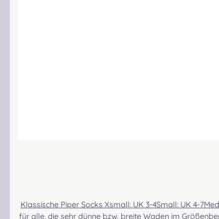
Klassische Piper Socks Xsmall: UK 3-4Small: UK 4-7Medium: UK 6-8Large: UK 9-11Xlarge: UK 12-14. Die Überschneidung bei S und M ermöglicht eine etwas bessere Passform
für alle, die sehr dünne bzw. breite Waden im Größenbe