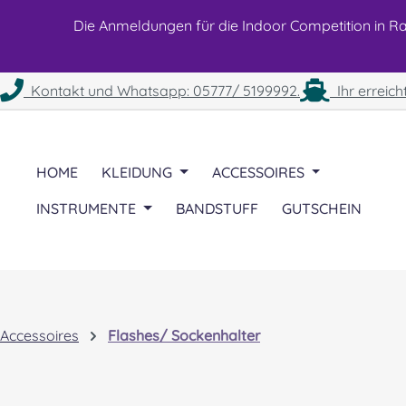
 Hauptinhalt springen
Zur Suche springen
Zur Hauptnavigation springen
Die Anmeldungen für die Indoor Competition in Rah
Kontakt und Whatsapp: 05777/ 5199992.
Ihr erreich
HOME
KLEIDUNG
ACCESSOIRES
INSTRUMENTE
BANDSTUFF
GUTSCHEIN
Accessoires
Flashes/ Sockenhalter