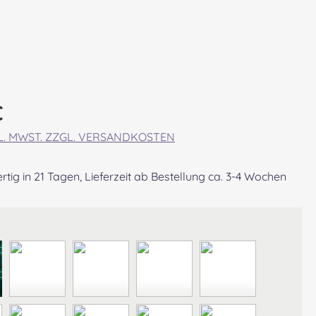
eis:
€
KL. MWST. ZZGL. VERSANDKOSTEN
tig in 21 Tagen, Lieferzeit ab Bestellung ca. 3-4 Wochen
wählen
RCROMBIE MODERN
ABERDEEN MODERN
AGNEW ANCIENT
ANDERSON ANCIENT
ANDERSON MO