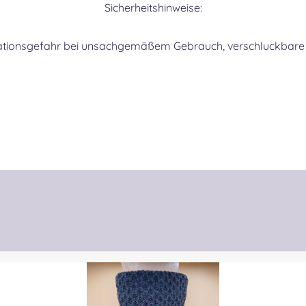
Sicherheitshinweise:
ationsgefahr bei unsachgemäßem Gebrauch, verschluckbare K
CHI
COC
COO
CRAI
Produktgalerie überspringen
CUM