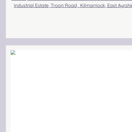
Industrial Estate, Troon Road, Kilmarnock, East Ayrs
Gbr, Gabelsbergerstraße 27, 32425 Minden Kontakt: