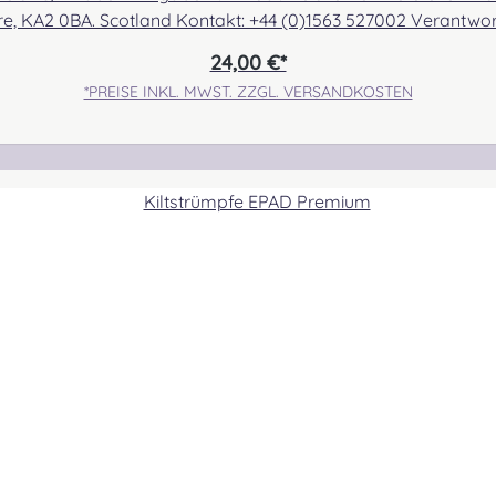
hire, KA2 0BA. Scotland Kontakt: +44 (0)1563 527002 Verantwo
 kontakt@easypipinganddrumming.com Sicherheitshinweise 
24,00 €*
*PREISE INKL. MWST. ZZGL. VERSANDKOSTEN
ETTR
FER
FOR
FRA
GALB