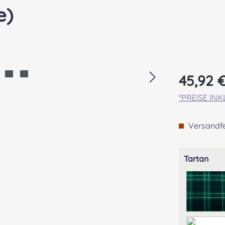
e)
Regulärer Pr
45,92 
*PREISE IN
Versandfer
aus
Tartan
ABE