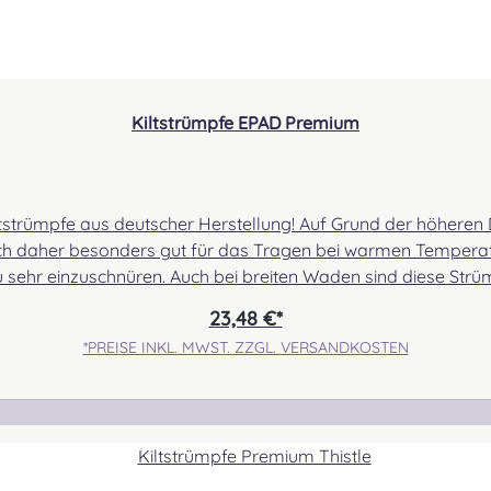
GLA
Kiltstrümpfe EPAD Premium
GOR
strümpfe aus deutscher Herstellung! Auf Grund der höhere
ich daher besonders gut für das Tragen bei warmen Temperatu
sehr einzuschnüren. Auch bei breiten Waden sind diese Strü
GRAH
s der Herstellerbestand nicht tagesaktuell übermittelt wird 
23,48 €*
churwolle, 30% Polyamid. Pflegehinweis: Wollwaschprogram
*PREISE INKL. MWST. ZZGL. VERSANDKOSTEN
eit Verantwortliche Person: Nieswiec & Zeh Easy Piping & Drumming Gbr,
GRA
unsachgemäßem Gebrauch
GUN