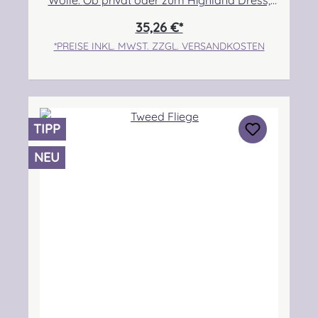
Wolle. Ob privat oder zum Highland Dress,
seid mutig und tauscht eure Standard
35,26 €*
Krawatte gegen dieses hochwertige und sehr
*PREISE INKL. MWST. ZZGL. VERSANDKOSTEN
stilvolle Accessoire! Maße: 8,5x 142 cm.Sollte
euer Wunschtartan nicht dabei sein, nehmt
bitte Kontakt mit uns auf. Wir prüfen für euch
die Verfügbarkeit! Angabe zur
Produktsicherheit Hersteller: Lochcarron of
TIPP
Scotland, Waverley Mill, Rogers Road, Selkirk,
TD7 5DX, Scotland Kontakt:
NEU
hello@lochcarron.com Verantwortliche
Person: Nieswiec & Zeh Easy Piping &
Drumming Gbr, Gabelsbergerstraße 27,
32425 Minden Kontakt:
kontakt@easypipinganddrumming.com
Sicherheitshinweise: Strangulationsgefahr bei
unsachgemäßem Gebrauch