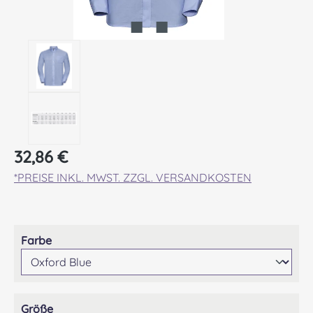
Regulärer Preis:
32,86 €
*PREISE INKL. MWST. ZZGL. VERSANDKOSTEN
auswählen
Farbe
auswählen
Größe