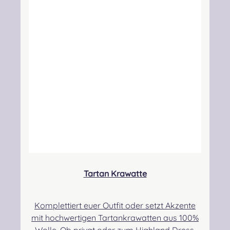
Angabe zur Produktsicherheit Hersteller:
Lochcarron of Scotland, Waverley Mill,
Rogers Road, Selkirk, TD7 5DX, Scotland
Kontakt: hello@lochcarron.com
Verantwortliche Person: Nieswiec & Zeh Easy
Piping & Drumming Gbr, Gabelsbergerstraße
27, 32425 Minden Kontakt:
kontakt@easypipinganddrumming.com
Sicherheitshinweise: Strangulationsgefahr bei
unsachgemäßem Gebrauch
Tartan Krawatte
Komplettiert euer Outfit oder setzt Akzente
mit hochwertigen Tartankrawatten aus 100%