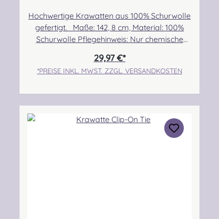
Hochwertige Krawatten aus 100% Schurwolle
gefertigt. Maße: 142, 8 cm, Material: 100%
Schurwolle Pflegehinweis: Nur chemische
Reinigung Angabe zur Produktsicherheit
29,97 €*
Hersteller: Lochcarron of Scotland, Waverley
*PREISE INKL. MWST. ZZGL. VERSANDKOSTEN
Mill, Rogers Road, Selkirk, TD7 5DX, Scotland
Kontakt: hello@lochcarron.com
Verantwortliche Person: Nieswiec & Zeh Easy
Piping & Drumming Gbr, Gabelsbergerstraße
27, 32425 Minden Kontakt:
kontakt@easypipinganddrumming.com
Sicherheitshinweise: Strangulationsgefahr bei
unsachgemäßem Gebrauch