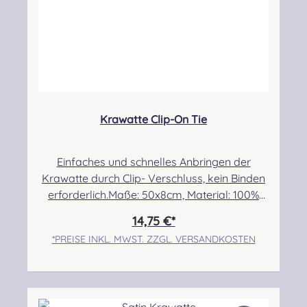
Krawatte Clip-On Tie
Einfaches und schnelles Anbringen der
Krawatte durch Clip- Verschluss, kein Binden
erforderlich.Maße: 50x8cm, Material: 100%
Polyester.Pflegehinweis: Nicht waschbar/
14,75 €*
Handwäsche Im Normalfall ist ein
*PREISE INKL. MWST. ZZGL. VERSANDKOSTEN
Nachbestellen stets möglich. Es kann
vereinzelt vorkommen, dass die
Warenbestände vom Hersteller verzögert
aktualisiert werden. Dadurch kann es zu