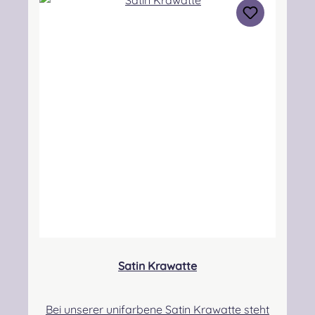
Lieferverzögerungen kommen. Sie werden in
diesem Fall gesondert über den Lieferstatus
informiert! Angabe zur Produktsicherheit
Verantwortliche Person:Nieswiec & Zeh Easy
Piping & Drumming Gbr, Gabelsbergerstraße
27, 32425 Minden Kontakt:
kontakt@easypipinganddrumming.com
Sicherheitshinweise: Strangulationsgefahr bei
unsachgemäßem Gebrauch, verschluckbare
Kleinteile
Satin Krawatte
Bei unserer unifarbene Satin Krawatte steht