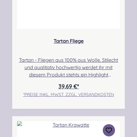
Tartan Fliege
Tartan - Fliegen aus 100% aus Wolle. Stilecht
und qualitativ hochwertig werdet ihr mit
diesem Produkt stehts ein Highlight
setzen. Maße: 12x5,5cm, Maximale Halsweite
39,69 €*
49cm.Pflegehinweis: Nur trocken
*PREISE INKL. MWST. ZZGL. VERSANDKOSTEN
reinigenWenn euer Wunschtartan nicht in der
Auswahlliste verfügbar ist, wählt bitte
"Wunschtartan" aus und tragt diesen dann in
das Feld "Wunschtartan" ein. Alle Tartans, die
nicht in der Liste aufgeführt sind, werden als
Sonderanfertigung in Auftrag gegeben.