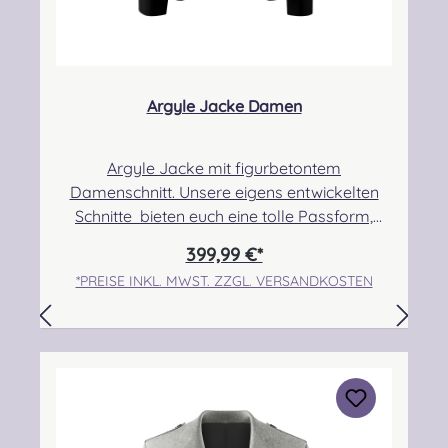
Argyle Jacke Damen
Argyle Jacke mit figurbetontem
Damenschnitt. Unsere eigens entwickelten
Schnitte bieten euch eine tolle Passform,
sodass eure Jacke nicht nur zweckmäßig ist,
399,99 €*
sondern ihr euch darin auch wohl fühlen
*PREISE INKL. MWST. ZZGL. VERSANDKOSTEN
werdet!Unsere Jacken kommen aus
europäischer Fertigung! Die Lieferzeit kann
auf Grund verschiedener Faktoren
variieren.Bitte bestellt eure Größe anhand der
Bekleidungsmaßtabelle
(Konfektionsgrößen). Solltet ihr eine
Anpassung benötigen oder wünschen, dann