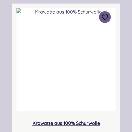
ScotlandKontakt: hello@lochcarron.com
Verantwortliche Person: Nieswiec & Zeh Easy
Piping & Drumming Gbr, Gabelsbergerstraße
27, 32425 Minden Kontakt:
kontakt@easypipinganddrumming.com
Krawatte aus 100% Schurwolle