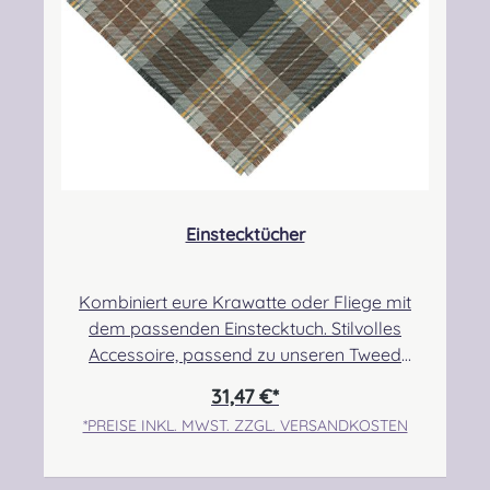
Einstecktücher
Kombiniert eure Krawatte oder Fliege mit
dem passenden Einstecktuch. Stilvolles
Accessoire, passend zu unseren Tweed
Fliegen und Tweed Krawatten. Auch toll als
31,47 €*
Geschenk geeignet. Abmessungen: 29x29 cm
*PREISE INKL. MWST. ZZGL. VERSANDKOSTEN
Angabe zur Produktsicherheit
Hersteller: Lochcarron of Scotland, Waverley
Mill, Rogers Road, Selkirk, TD7 5DX,