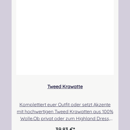
Mühle im Herzen der Scottish Borders.
Angabe zur Produktsicherheit Hersteller:
Lochcarron of Scotland, Waverley Mill,
Rogers Road, Selkirk, TD7 5DX, Scotland
Kontakt: hello@lochcarron.com
Verantwortliche Person: Nieswiec & Zeh Easy
Piping & Drumming Gbr, Gabelsbergerstraße
27, 32425 Minden Kontakt:
kontakt@easypipinganddrumming.com
Sicherheitshinweise: Strangulationsgefahr bei
unsachgemäßem Gebrauch
Tweed Krawatte
Komplettiert euer Outfit oder setzt Akzente
mit hochwertigen Tweed Krawatten aus 100%
Wolle.Ob privat oder zum Highland Dress,
seid mutig und tauscht eure Standard
39,83 €*