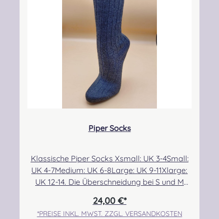
CAMPBELL DRESS MODERN
CAMPBELL OF ARGYLL ANCIENT
CAMPBELL OF ARGYLL M
CAMPBELL O
CAMPBELL OF BREADALBANE MODERN
CAMPBELL OF CAWDOR ANCIENT
CAMPBELL OF CAWDOR 
CAMPBELL O
Piper Socks
CARMICHAEL ANCIENT
CHATTAN ANCIENT
CHISHOLM HUNTING ANC
CHISHOLM H
Klassische Piper Socks Xsmall: UK 3-4Small:
UK 4-7Medium: UK 6-8Large: UK 9-11Xlarge:
CHRISTIE MODERN
CLARK ANCIENT
CLERGY ANCIENT
COCHRANE 
UK 12-14. Die Überschneidung bei S und M
ermöglicht eine etwas bessere Passform für
24,00 €*
alle, die sehr dünne bzw. breite Waden im
*PREISE INKL. MWST. ZZGL. VERSANDKOSTEN
COCKBURN MODERN
COLQUHOUN ANCIENT
COLQUHOUN MODERN
CONNAUGHT 
Größenbereich 6/7 haben. Angabe zur