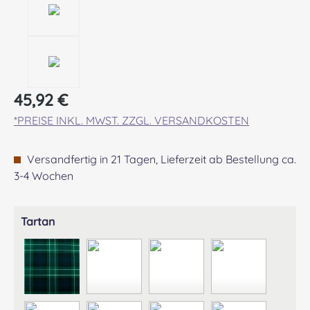
Regulärer Preis:
45,92 €
*PREISE INKL. MWST. ZZGL. VERSANDKOSTEN
Versandfertig in 21 Tagen, Lieferzeit ab Bestellung ca.
3-4 Wochen
auswählen
Tartan
ABERCROMBIE MODERN
ABERDEEN MODERN
AGNEW ANCIENT
ANDERSON A