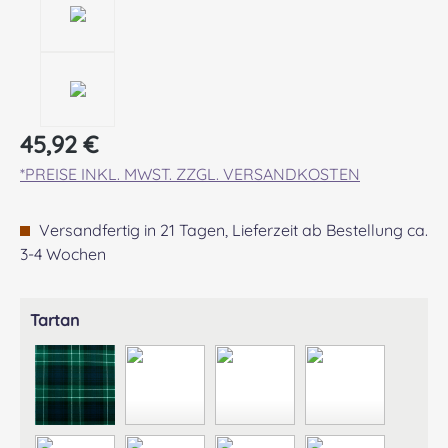
Regulärer Preis:
45,92 €
*PREISE INKL. MWST. ZZGL. VERSANDKOSTEN
Versandfertig in 21 Tagen, Lieferzeit ab Bestellung ca.
3-4 Wochen
auswählen
Tartan
ABERCROMBIE MODERN
ABERDEEN MODERN
AGNEW ANCIENT
ANDERSON A