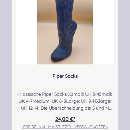
CAMPBELL DRESS MODERN
CAMPBELL OF ARGYLL ANCIENT
CAMPBELL OF ARGYLL M
CAMPBELL O
CAMPBELL OF BREADALBANE MODERN
CAMPBELL OF CAWDOR ANCIENT
CAMPBELL OF CAWDOR 
CAMPBELL O
Piper Socks
CARMICHAEL ANCIENT
CHATTAN ANCIENT
CHISHOLM HUNTING ANC
CHISHOLM H
Klassische Piper Socks Xsmall: UK 3-4Small:
UK 4-7Medium: UK 6-8Large: UK 9-11Xlarge:
CHRISTIE MODERN
CLARK ANCIENT
CLERGY ANCIENT
COCHRANE 
UK 12-14. Die Überschneidung bei S und M
ermöglicht eine etwas bessere Passform für
24,00 €*
alle, die sehr dünne bzw. breite Waden im
*PREISE INKL. MWST. ZZGL. VERSANDKOSTEN
COCKBURN MODERN
COLQUHOUN ANCIENT
COLQUHOUN MODERN
CONNAUGHT 
Größenbereich 6/7 haben. Angabe zur