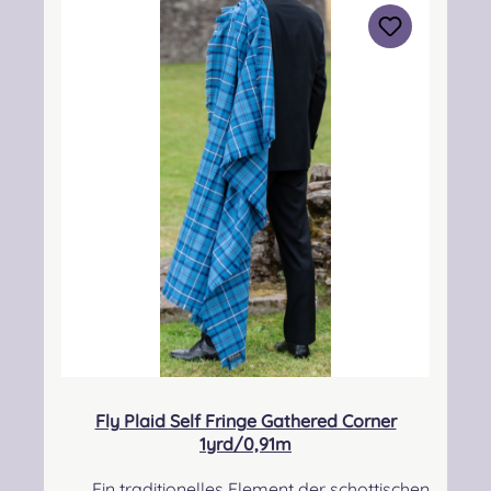
info@strathmorewoollen.co.uk Verantwortlic
he Person: Nieswiec & Zeh Easy Piping &
Drumming Gbr, Gabelsbergerstraße 27,
32425 Minden Kontakt:
kontakt@easypipinganddrumming.com
Fly Plaid Self Fringe Gathered Corner
1yrd/0,91m
Ein traditionelles Element der schottischen