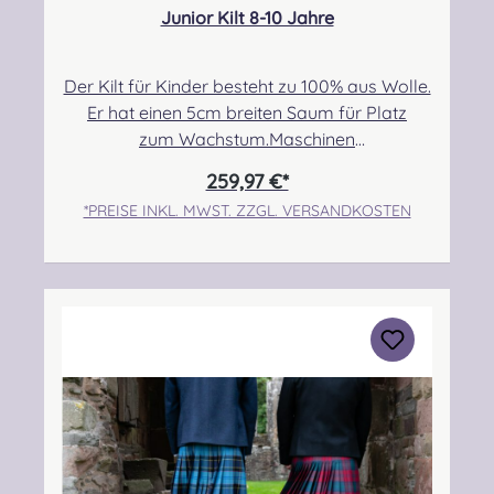
Junior Kilt 8-10 Jahre
Der Kilt für Kinder besteht zu 100% aus Wolle.
Er hat einen 5cm breiten Saum für Platz
zum Wachstum.Maschinen
genäht.Maßanfertigung auf Anfrage.Taille:
259,97 €*
63,50cm-71,12cmHüfte: 73,66cm-
*PREISE INKL. MWST. ZZGL. VERSANDKOSTEN
78,74cmLänge max.: 50,80cm+5,08cm Saum
Angabe zur Produktsicherheit Hersteller:
Strathmore Woollen Company Ltd Station
Works North Street Forfar Scotland DD8
3BN Kontakt:
info@strathmorewoollen.co.uk Verantwortlic
he Person: Nieswiec & Zeh Easy Piping &
Drumming Gbr, Gabelsbergerstraße 27,
32425 Minden Kontakt:
kontakt@easypipinganddrumming.com
Pflegehinweis: Nur trocken reinigen!