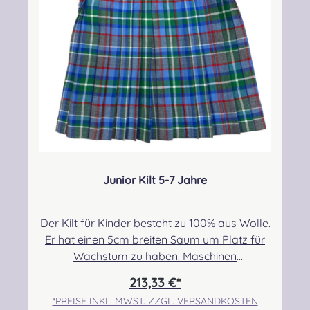
32425 Minden Kontakt:
Kontakt:
kontakt@easypipinganddrumming.com
kontakt@easypipinganddrumming.com
Sicherheitshinweise: Verschluckbare Kleinteile
Junior Kilt 5-7 Jahre
Der Kilt für Kinder besteht zu 100% aus Wolle.
Er hat einen 5cm breiten Saum um Platz für
Wachstum zu haben. Maschinen
genäht.Maßanfertigung auf Anfrage.Taille:
213,33 €*
55,88cm-60,96cmHüfte: 63,50cm-
*PREISE INKL. MWST. ZZGL. VERSANDKOSTEN
68,58cmLänge max.: 43,18cm+5,08cm