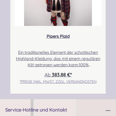
Pipers Plaid
Ein traditionelles Element der schottischen
Highland-Kleidung, das mit einem regulären
Kilt getragen werden kann.100%
Schurwolle.Der Randbereich ist
Ab
383,88 €*
handgeknotet.Pflegehinweis: Nur trocken
*PREISE INKL. MWST. ZZGL. VERSANDKOSTEN
reinigen!Die benötigte Länge ergibt sich aus
dem Brustumfang und der
KörpergrößeFolgende Einteilung kann als
Orientierung zur Auswahl der Länge genutzt
werden, bei Unsicherheiten nehmt bitte
Service-Hotline und Kontakt
Kontakt mit uns auf:3 Yard- bis zu einer