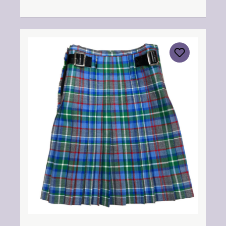
SaumPflegehinweis: Nur trocken reinigen!
Angabe zur Produktsicherheit Hersteller:
Strathmore Woollen Company Ltd Station
Works North Street Forfar Scotland DD8
3BN Kontakt:
info@strathmorewoollen.co.uk Verantwortlic
he Person: Nieswiec & Zeh Easy Piping &
Drumming Gbr, Gabelsbergerstraße 27,
32425 Minden Kontakt:
kontakt@easypipinganddrumming.com