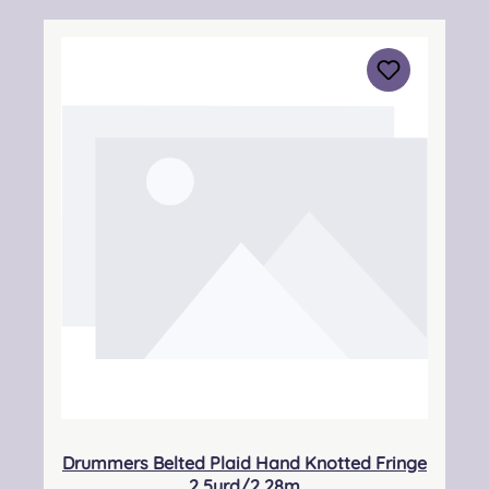
reinigen!!!Bitte gebt eure Maße an, der Kilt
wird nach Ihren Angaben gefertigt. Bei Fragen
und Unsicherheiten kontaktiert uns gerne!
Angabe zur Produktsicherheit Hersteller:
Strathmore Woollen Company Ltd Station
Works North Street Forfar Scotland DD8
3BN Kontakt:
info@strathmorewoollen.co.uk Verantwortlic
he Person: Nieswiec & Zeh Easy Piping &
Drumming Gbr, Gabelsbergerstraße 27,
32425 Minden Kontakt:
kontakt@easypipinganddrumming.com
Drummers Belted Plaid Hand Knotted Fringe
2,5yrd/2,28m