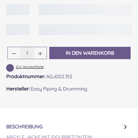
Produkt Anzahl: Gib den gewünschten Wert 
IN DEN WARENKORB
Zur Wunschliste
Produktnummer:
AGJ002.312
Hersteller:
Easy Piping & Drumming
BESCHREIBUNG
ARGYLE JACKE MIT FIGURBETONTEM