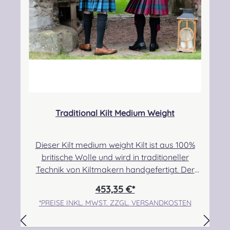
Traditional Kilt Medium Weight
Dieser Kilt medium weight Kilt ist aus 100%
britische Wolle und wird in traditioneller
Technik von Kiltmakern handgefertigt. Der
Stoff hat 13,5 Unzen/yard 382,72g/lfm bei
453,35 €*
einer Breite von 56Zoll/142cm.Er hat drei
*PREISE INKL. MWST. ZZGL. VERSANDKOSTEN
Lederriemen mit Schnallen zur
Befestigung. Pflegehinweis: Nur trocken