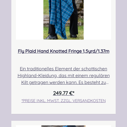
Fly Plaid Hand Knotted Fringe 1,5yrd/1,37m
Ein traditionelles Element der schottischen
Highland-Kleidung, das mit einem regulären
Kilt getragen werden kann. Es besteht zu
100% aus Schurwolle. Der Randbereich ist
249,77 €*
handgeknotet. Pflegehinweis: Nur Trocken
*PREISE INKL. MWST. ZZGL. VERSANDKOSTEN
reinigen! Angabe zur
Produktsicherheit Hersteller: Strathmore
Woollen Company Ltd Station Works North
Street Forfar Scotland DD8 3BN Kontakt: