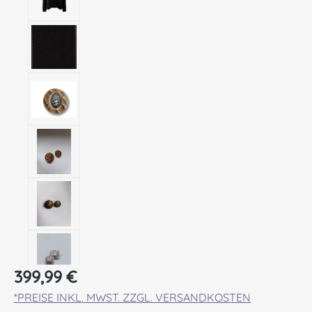
Regulärer Preis:
399,99 €
*PREISE INKL. MWST. ZZGL. VERSANDKOSTEN