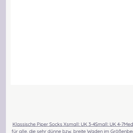
Klassische Piper Socks Xsmall: UK 3-4Small: UK 4-7Medium: UK 6-8Large: UK 9-11Xlarge: UK 12-14. Die Überschneidung bei S und M ermöglicht eine etwas bessere Passform
für alle, die sehr dünne bzw. breite Waden im Größenbe