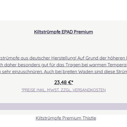
GLA
Kiltstrümpfe EPAD Premium
GOR
strümpfe aus deutscher Herstellung! Auf Grund der höhere
ich daher besonders gut für das Tragen bei warmen Temperatu
sehr einzuschnüren. Auch bei breiten Waden sind diese Strü
GRAH
s der Herstellerbestand nicht tagesaktuell übermittelt wird 
23,48 €*
churwolle, 30% Polyamid. Pflegehinweis: Wollwaschprogram
*PREISE INKL. MWST. ZZGL. VERSANDKOSTEN
eit Verantwortliche Person: Nieswiec & Zeh Easy Piping & Drumming Gbr,
GRA
unsachgemäßem Gebrauch
GUN