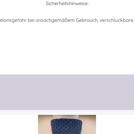
Sicherheitshinweise:
ationsgefahr bei unsachgemäßem Gebrauch, verschluckbare K
CHI
COC
COO
CRAI
Produktgalerie überspringen
CUM