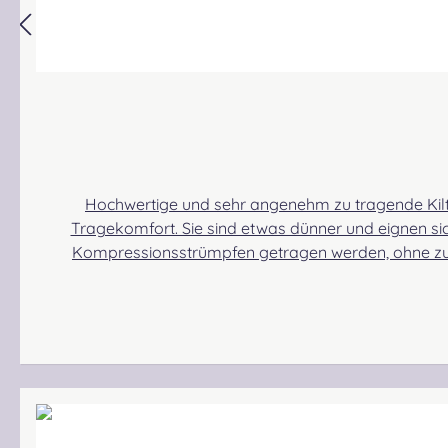
Hochwertige und sehr angenehm zu tragende Kilt
Tragekomfort. Sie sind etwas dünner und eignen s
Kompressionsstrümpfen getragen werden, ohne zu 
erreichen. Verfügbarkeit: Es kann vorkommen, dass un
kommen kann!Materialzusammensetzung: 70% Merino S
und Verstärkungen in den besonders beanspruchten Bereichen. Angabe zur Produktsicherh
Gabelsbergerstraße 27, 32425 Minden Kontakt: kontakt@easypipinganddrumming.com Sicherheitshinweise: Angabe zur Produktsicherheit Strangulationsgefahr bei