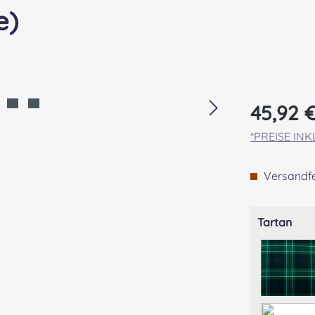
e)
Regulärer Pr
45,92 
*PREISE IN
Versandfer
aus
Tartan
ABE