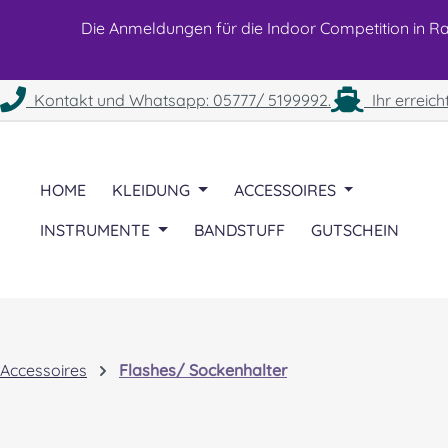
 Hauptinhalt springen
Zur Suche springen
Zur Hauptnavigation springen
Die Anmeldungen für die Indoor Competition in Rah
Kontakt und Whatsapp: 05777/ 5199992.
Ihr erreich
HOME
KLEIDUNG
ACCESSOIRES
INSTRUMENTE
BANDSTUFF
GUTSCHEIN
Accessoires
Flashes/ Sockenhalter