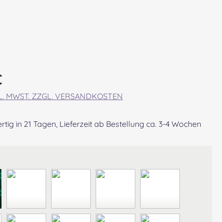
eis:
€
KL. MWST. ZZGL. VERSANDKOSTEN
tig in 21 Tagen, Lieferzeit ab Bestellung ca. 3-4 Wochen
wählen
RCROMBIE MODERN
ABERDEEN MODERN
AGNEW ANCIENT
ANDERSON ANCIENT
ANDERSON MO