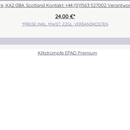
hire, KA2 0BA. Scotland Kontakt: +44 (0)1563 527002 Verantwo
 kontakt@easypipinganddrumming.com Sicherheitshinweise 
24,00 €*
*PREISE INKL. MWST. ZZGL. VERSANDKOSTEN
ETTR
FER
FOR
FRA
GALB