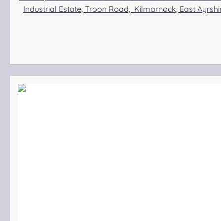
Industrial Estate, Troon Road, Kilmarnock, East Ayrs
Gbr, Gabelsbergerstraße 27, 32425 Minden Kontakt: