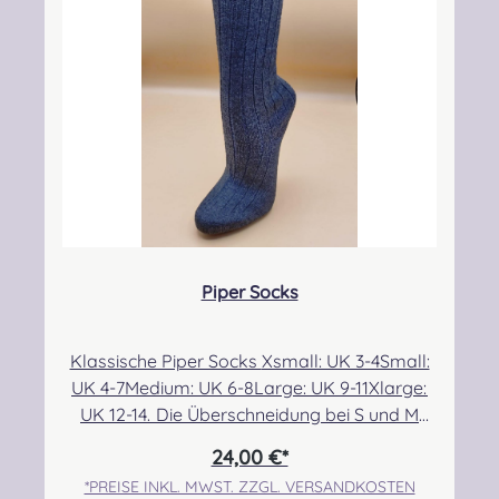
CAMPBELL DRESS MODERN
CAMPBELL OF ARGYLL ANCIENT
CAMPBELL OF ARGYLL M
CAMPBELL O
CAMPBELL OF BREADALBANE MODERN
CAMPBELL OF CAWDOR ANCIENT
CAMPBELL OF CAWDOR 
CAMPBELL O
Piper Socks
CARMICHAEL ANCIENT
CHATTAN ANCIENT
CHISHOLM HUNTING ANC
CHISHOLM H
Klassische Piper Socks Xsmall: UK 3-4Small:
UK 4-7Medium: UK 6-8Large: UK 9-11Xlarge:
CHRISTIE MODERN
CLARK ANCIENT
CLERGY ANCIENT
COCHRANE 
UK 12-14. Die Überschneidung bei S und M
ermöglicht eine etwas bessere Passform für
24,00 €*
alle, die sehr dünne bzw. breite Waden im
*PREISE INKL. MWST. ZZGL. VERSANDKOSTEN
COCKBURN MODERN
COLQUHOUN ANCIENT
COLQUHOUN MODERN
CONNAUGHT 
Größenbereich 6/7 haben. Angabe zur