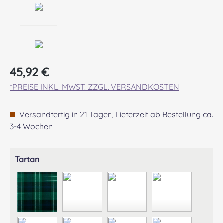
Regulärer Preis:
45,92 €
*PREISE INKL. MWST. ZZGL. VERSANDKOSTEN
Versandfertig in 21 Tagen, Lieferzeit ab Bestellung ca.
3-4 Wochen
auswählen
Tartan
ABERCROMBIE MODERN
ABERDEEN MODERN
AGNEW ANCIENT
ANDERSON A