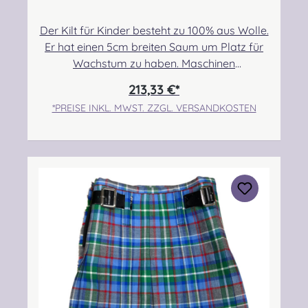
Der Kilt für Kinder besteht zu 100% aus Wolle.
Er hat einen 5cm breiten Saum um Platz für
Wachstum zu haben. Maschinen
genäht.Maßanfertigung auf Anfrage.Taille:
213,33 €*
55,88cm-60,96cmHüfte: 63,50cm-
*PREISE INKL. MWST. ZZGL. VERSANDKOSTEN
68,58cmLänge max.: 43,18cm+5,08cm
SaumPflegehinweis: Nur trocken reinigen!
Angabe zur Produktsicherheit Hersteller:
Strathmore Woollen Company Ltd Station
Works North Street Forfar Scotland DD8
3BN Kontakt:
info@strathmorewoollen.co.uk Verantwortlic
he Person: Nieswiec & Zeh Easy Piping &
Drumming Gbr, Gabelsbergerstraße 27,
32425 Minden Kontakt:
kontakt@easypipinganddrumming.com