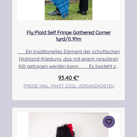
Fly Plaid Self Fringe Gathered Corner
1yrd/0,91m
Ein traditionelles Element der schottischen
Highland-Kleidung, das mit einem regulären
Kilt getragen werden kann. Es besteht zu
100% aus Schurwolle. Pflegehinweis: Nur
93,40 €*
Trocken reinigen! Angabe zur
*PREISE INKL. MWST. ZZGL. VERSANDKOSTEN
Produktsicherheit Hersteller: Strathmore
Woollen Company Ltd Station Works North
Street Forfar Scotland DD8 3BN Kontakt:
info@strathmorewoollen.co.uk Verantwortlic
he Person: Nieswiec & Zeh Easy Piping &
Drumming Gbr, Gabelsbergerstraße 27,
32425 Minden Kontakt: