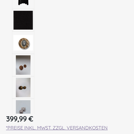
Regulärer Preis:
399,99 €
*PREISE INKL. MWST. ZZGL. VERSANDKOSTEN