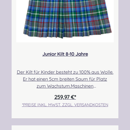
Junior Kilt 8-10 Jahre
Der Kilt für Kinder besteht zu 100% aus Wolle.
Er hat einen 5cm breiten Saum für Platz
zum Wachstum.Maschinen
genäht.Maßanfertigung auf Anfrage.Taille:
259,97 €*
63,50cm-71,12cmHüfte: 73,66cm-
*PREISE INKL. MWST. ZZGL. VERSANDKOSTEN
78,74cmLänge max.: 50,80cm+5,08cm Saum
Angabe zur Produktsicherheit Hersteller:
Strathmore Woollen Company Ltd Station
Works North Street Forfar Scotland DD8