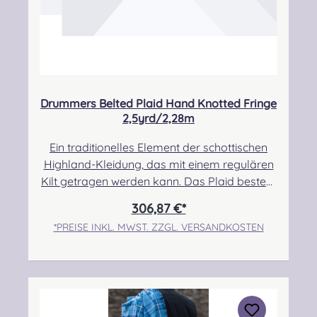
Drummers Belted Plaid Hand Knotted Fringe
2,5yrd/2,28m
Ein traditionelles Element der schottischen
Highland-Kleidung, das mit einem regulären
Kilt getragen werden kann. Das Plaid besteht
zu 100% aus Schurwolle.Der Randbereich ist
306,87 €*
handgeknotet.Pflegehinweis: Nur trocken
*PREISE INKL. MWST. ZZGL. VERSANDKOSTEN
reinigen! Angabe zur
Produktsicherheit Hersteller: Strathmore
Woollen Company Ltd Station Works North
Street Forfar Scotland DD8 3BN Kontakt:
info@strathmorewoollen.co.uk Verantwortlic