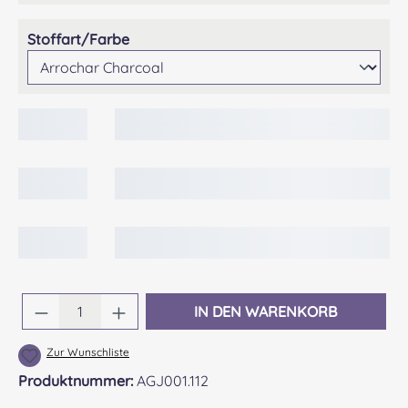
auswählen
Stoffart/Farbe
Produkt Anzahl: Gib den gewünschten Wert 
IN DEN WARENKORB
Zur Wunschliste
Produktnummer:
AGJ001.112