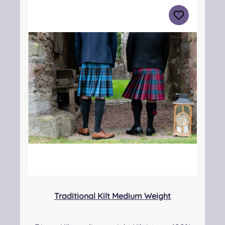
3BN Kontakt:
info@strathmorewoollen.co.uk Verantwortlic
he Person: Nieswiec & Zeh Easy Piping &
Drumming Gbr, Gabelsbergerstraße 27,
32425 Minden Kontakt:
kontakt@easypipinganddrumming.com
Pflegehinweis: Nur trocken reinigen!
Traditional Kilt Medium Weight