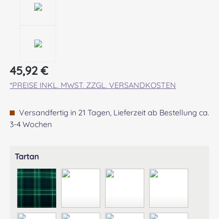
Regulärer Preis:
45,92 €
*PREISE INKL. MWST. ZZGL. VERSANDKOSTEN
Versandfertig in 21 Tagen, Lieferzeit ab Bestellung ca.
3-4 Wochen
auswählen
Tartan
ABERCROMBIE MODERN
ABERDEEN MODERN
AGNEW ANCIENT
ANDERSON A