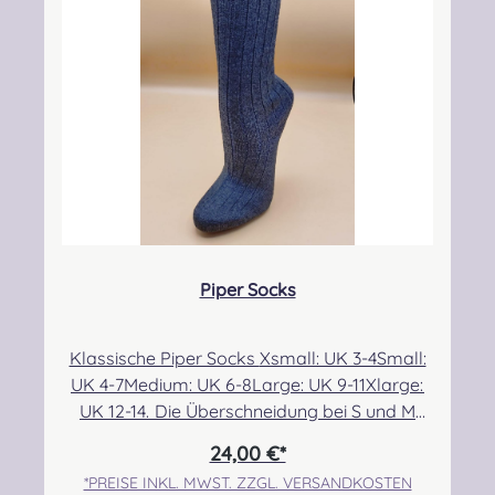
CAMPBELL DRESS MODERN
CAMPBELL OF ARGYLL ANCIENT
CAMPBELL OF ARGYLL M
CAMPBELL O
CAMPBELL OF BREADALBANE MODERN
CAMPBELL OF CAWDOR ANCIENT
CAMPBELL OF CAWDOR 
CAMPBELL O
Piper Socks
CARMICHAEL ANCIENT
CHATTAN ANCIENT
CHISHOLM HUNTING ANC
CHISHOLM H
Klassische Piper Socks Xsmall: UK 3-4Small:
UK 4-7Medium: UK 6-8Large: UK 9-11Xlarge:
CHRISTIE MODERN
CLARK ANCIENT
CLERGY ANCIENT
COCHRANE 
UK 12-14. Die Überschneidung bei S und M
ermöglicht eine etwas bessere Passform für
24,00 €*
alle, die sehr dünne bzw. breite Waden im
*PREISE INKL. MWST. ZZGL. VERSANDKOSTEN
COCKBURN MODERN
COLQUHOUN ANCIENT
COLQUHOUN MODERN
CONNAUGHT 
Größenbereich 6/7 haben. Angabe zur