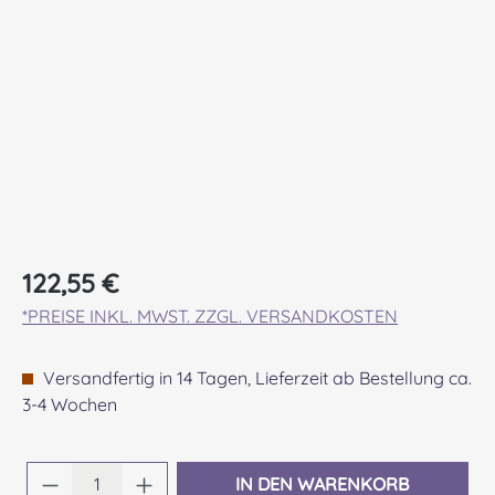
Regulärer Preis:
122,55 €
*PREISE INKL. MWST. ZZGL. VERSANDKOSTEN
Versandfertig in 14 Tagen, Lieferzeit ab Bestellung ca.
3-4 Wochen
Produkt Anzahl: Gib den gewünschten Wert 
IN DEN WARENKORB