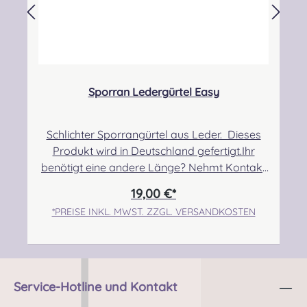
kontakt@easypipinganddrumming.com
Sicherheitshinweise: Verschluckbare
Kleinteile, Strangulationsgefahr bei
unsachgemäßem Gebrauch
Sporran Ledergürtel Easy
Schlichter Sporrangürtel aus Leder. Dieses
Produkt wird in Deutschland gefertigt.Ihr
benötigt eine andere Länge? Nehmt Kontakt
mit uns auf und wir kümmern uns um eure
19,00 €*
Sonderanfertigung! Angabe zur
*PREISE INKL. MWST. ZZGL. VERSANDKOSTEN
Produktsicherheit Hersteller: Nieswiec & Zeh
Easy Piping & Drumming Gbr,
Gabelsbergerstraße 27, 32425 Minden
Kontakt:
kontakt@easypipinganddrumming.com
Service-Hotline und Kontakt
Sicherheitshinweise: Strangulationsgefahr bei