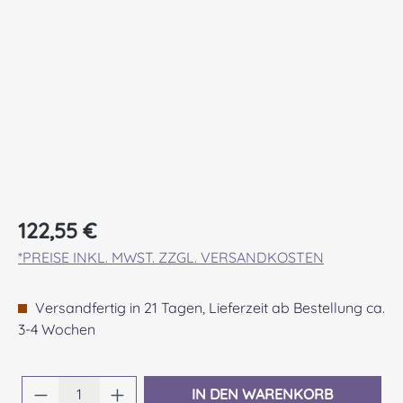
Regulärer Preis:
122,55 €
*PREISE INKL. MWST. ZZGL. VERSANDKOSTEN
Versandfertig in 21 Tagen, Lieferzeit ab Bestellung ca.
3-4 Wochen
Produkt Anzahl: Gib den gewünschten Wert 
IN DEN WARENKORB