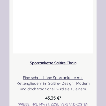
sporrans.co.uk Verantwortliche Person:
Nieswiec & Zeh Easy Piping & Drumming Gbr,
Gabelsbergerstraße 27, 32425 Minden
Kontakt:
kontakt@easypipinganddrumming.com
Sicherheitshinweise: Verschluckbare Kleinteile,
Strangulationsgefahr
Sporrankette Saltire Chain
Eine sehr schöne Sporrankette mit
Kettengliedern im Saltire- Design. Modern
und doch traditionell wird sie zu einem
besonderen Accessoire. Angabe zur
43,35 €*
Produktsicherheit Hersteller: Margaret
*PREISE INKL. MWST. ZZGL. VERSANDKOSTEN
Morrison, Unit 7 Ruthvenfield Grove