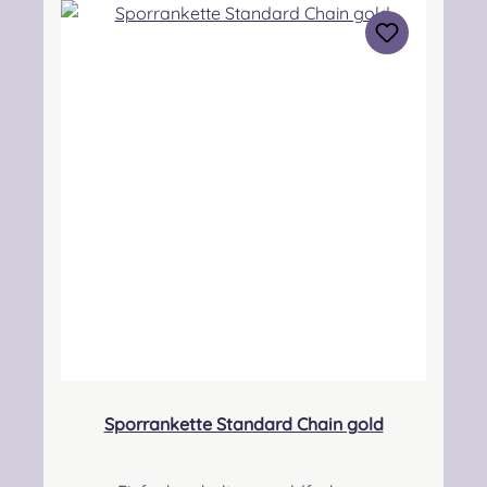
39-47” (99- 119 cm) Will fit 33-41” (84- 104 cm)
XL 46-55” (117- 140 cm) Will fit 40-49” (101-
124 cm) XXL 54-52” (137- 160 cm) Will fit 48-
56” (122- 142 cm) Angabe zur
Produktsicherheit Hersteller: Margaret
Morrison, Unit 7 Ruthvenfield Grove
Inveralmond Industrial Estate Perth, PH1 3FN
Scotland Kontakt: sales@morrison-
sporrans.co.uk Verantwortliche Person:
Nieswiec & Zeh Easy Piping & Drumming Gbr,
Gabelsbergerstraße 27, 32425 Minden
Kontakt:
kontakt@easypipinganddrumming.com
Sicherheitshinweise: Verschluckbare Kleinteile,
Strangulationsgefahr
Sporrankette Standard Chain gold