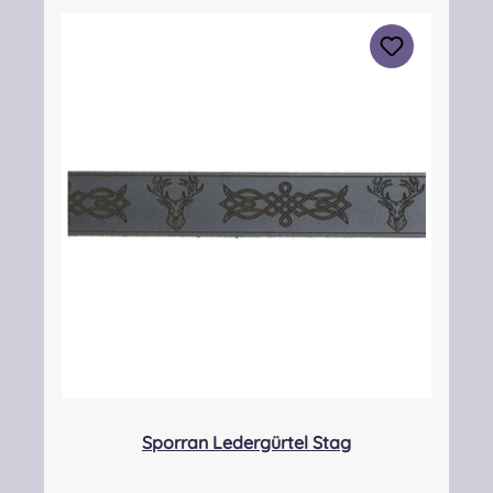
Kontakt:
kontakt@easypipinganddrumming.com
Sicherheitshinweise: Strangulationsgefahr bei
unsachgemäßem Gebrauch, Verschluckbare
Kleinteile
Sporran Ledergürtel Stag