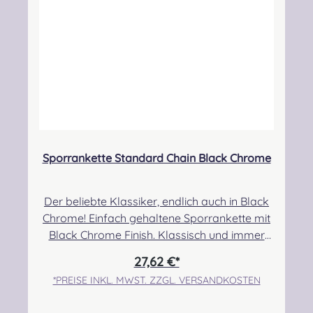
Nieswiec & Zeh Easy Piping & Drumming Gbr,
Gabelsbergerstraße 27, 32425 Minden
Kontakt:
kontakt@easypipinganddrumming.com
Sicherheitshinweise: Verschluckbare Kleinteile,
Strangulationsgefahr
Sporrankette Standard Chain Black Chrome
Der beliebte Klassiker, endlich auch in Black
Chrome! Einfach gehaltene Sporrankette mit
Black Chrome Finish. Klassisch und immer
gut zu kombinieren! Die angegebenen
27,62 €*
Längen sind die möglich einzustellenden
*PREISE INKL. MWST. ZZGL. VERSANDKOSTEN
Längen der Ketten. Es gelten folgende
Hinweise des Herstellers zur Auswahl der