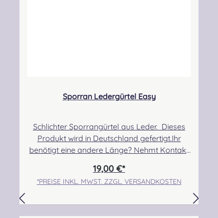
kontakt@easypipinganddrumming.com
Sicherheitshinweise: Verschluckbare Kleinteile,
Strangulationsgefahr
Sporran Ledergürtel Easy
Schlichter Sporrangürtel aus Leder. Dieses
Produkt wird in Deutschland gefertigt.Ihr
benötigt eine andere Länge? Nehmt Kontakt
mit uns auf und wir kümmern uns um eure
19,00 €*
Sonderanfertigung! Angabe zur
*PREISE INKL. MWST. ZZGL. VERSANDKOSTEN
Produktsicherheit Hersteller: Nieswiec & Zeh
Easy Piping & Drumming Gbr,
Gabelsbergerstraße 27, 32425 Minden