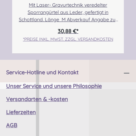
Mit Laser- Gravurtechnik veredelter
Sporrangürtel aus Leder, gefertigt in
Schottland. Länge M Abverkauf Angabe zur
Produktsicherheit Hersteller: Margaret
30,88 €*
Morrison, Unit 7 Ruthvenfield Grove
*PREISE INKL. MWST. ZZGL. VERSANDKOSTEN
Inveralmond Industrial Estate Perth, PH1 3FN
Scotland Kontakt: sales@morrison-
sporrans.co.uk Verantwortliche Person:
Nieswiec & Zeh Easy Piping & Drumming Gbr,
Gabelsbergerstraße 27, 32425 Minden
Service-Hotline und Kontakt
Kontakt:
kontakt@easypipinganddrumming.com
Unser Service und unsere Philosophie
Sicherheitshinweise: Verschluckbare Kleinteile,
Versandarten & -kosten
Strangulationsgefahr bei unsachgemäßem
Gebrauch
Lieferzeiten
AGB