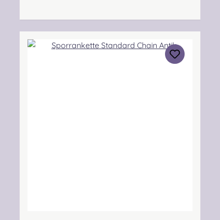
Inveralmond Industrial Estate Perth, PH1 3FN
Scotland Kontakt: sales@morrison-
sporrans.co.uk Verantwortliche Person:
Nieswiec & Zeh Easy Piping & Drumming Gbr,
Gabelsbergerstraße 27, 32425 Minden
Kontakt:
kontakt@easypipinganddrumming.com
Sicherheitshinweise: Verschluckbare Kleinteile,
Strangulationsgefahr bei unsachgemäßem
Gebrauch