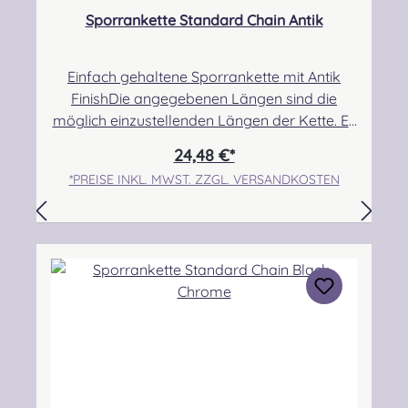
Sporrankette Standard Chain Antik
Einfach gehaltene Sporrankette mit Antik
FinishDie angegebenen Längen sind die
möglich einzustellenden Längen der Kette. Es
gelten folgende Hinweise des Herstellers zur
24,48 €*
Auswahl der Größe: Small 31-38” (79- 96 cm)
*PREISE INKL. MWST. ZZGL. VERSANDKOSTEN
Will fit 25-32” (63- 81 cm) Medium 34-42”
(86- 106) Will fit 28-36” (71-91 cm) Large 39-
47” (99- 119 cm) Will fit 33-41” (84- 104 cm)
XL 46-55” (117- 140 cm) Will fit 40-49” (101-
124 cm) XXL 54-52” (137- 160 cm) Will fit 48-
56” (122- 142 cm) Angabe zur
Produktsicherheit Hersteller: Margaret
Morrison, Unit 7 Ruthvenfield Grove
Inveralmond Industrial Estate Perth, PH1 3FN
Scotland Kontakt: sales@morrison-
sporrans.co.uk Verantwortliche Person: