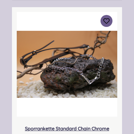
Größe: Small 31-38” (79- 96 cm) Will fit 25-32”
(63- 81 cm) Medium 34-42” (86- 106) Will fit
28-36” (71-91 cm) Large 39-47” (99- 119 cm)
Will fit 33-41” (84- 104 cm) XL 46-55” (117- 140
cm) Will fit 40-49” (101- 124 cm) XXL 54-52”
(137- 160 cm) Will fit 48-56” (122- 142 cm)
Angabe zur Produktsicherheit Hersteller:
Margaret Morrison, Unit 7 Ruthvenfield Grove
Inveralmond Industrial Estate Perth, PH1 3FN
Scotland Kontakt: sales@morrison-
sporrans.co.uk Verantwortliche Person:
Nieswiec & Zeh Easy Piping & Drumming Gbr,
Gabelsbergerstraße 27, 32425 Minden
Kontakt:
kontakt@easypipinganddrumming.com
Sicherheitshinweise: Verschluckbare Kleinteile,
Strangulationsgefahr
Sporrankette Standard Chain Chrome