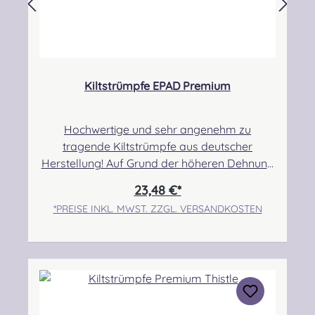
Kiltstrümpfe EPAD Premium
Hochwertige und sehr angenehm zu
tragende Kiltstrümpfe aus deutscher
Herstellung! Auf Grund der höheren Dehnung
haben diese Strümpfe einen sehr hohen
23,48 €*
Tragekomfort. Sie sind etwas dünner und
*PREISE INKL. MWST. ZZGL. VERSANDKOSTEN
eignen sich daher besonders gut für das
Tragen bei warmen Temperaturen. Ebenso
können sie, je nach Person, auch über
Kompressionsstrümpfen getragen werden,
ohne zu sehr einzuschnüren. Auch bei breiten
Waden sind diese Strümpfe gut geeignet um
einen hohen Tragekomfort zu