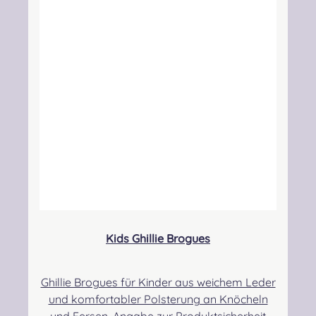
Drumming Gbr, Gabelsbergerstraße 27,
32425 Minden Kontakt:
kontakt@easypipinganddrumming.com
Sicherheitshinweise: Strangulationsgefahr bei
unsachgemäßem Gebrauch, verschluckbare
Kleinteile
Kids Ghillie Brogues
Ghillie Brogues für Kinder aus weichem Leder
und komfortabler Polsterung an Knöcheln
und Fersen. Angabe zur Produktsicherheit