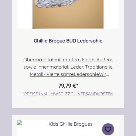
Ghillie Brogue BUD Ledersohle
Obermaterial mit mattem Finish. Außen-
sowie Innenmaterial: Leder. Traditionelle
Metall- ViertelspitzeLedersohleWir
empfehlen, eine halbe bis eine Nummer
79,79 €*
größer zu bestellen, da der Schuh etwas
*PREISE INKL. MWST. ZZGL. VERSANDKOSTEN
kleiner ausfällt! Angabe zur Produktsicherheit
Hersteller: Thistle Shoes , Unit 3 Newark Road
South, Eastfield Industrial Estate, Glenrothes,
Fife, SCOTLAND, KY7 4NS Kontakt:
info@thistleshoes.com Verantwortliche
Person: Nieswiec & Zeh Easy Piping &