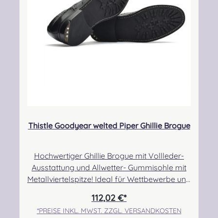
Kleinteile
Thistle Goodyear welted Piper Ghillie Brogue
Hochwertiger Ghillie Brogue mit Vollleder-
Ausstattung und Allwetter- Gummisohle mit
Metallviertelspitze! Ideal für Wettbewerbe und
Märsche auf jeglichen Untergründen.
112,02 €*
Verringerte Rutschgefahr durch das derbe
*PREISE INKL. MWST. ZZGL. VERSANDKOSTEN
Sohlenprofil. Auch in Sachen Verarbeitung