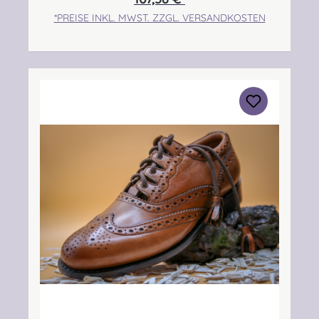
Innenfütterung: Leder, Sohle: Gummi Angabe
*PREISE INKL. MWST. ZZGL. VERSANDKOSTEN
zur Produktsicherheit Hersteller: Thistle Shoes
, Unit 3 Newark Road South, Eastfield
Industrial Estate, Glenrothes, Fife, SCOTLAND,
KY7 4NS Kontakt: info@thistleshoes.com
Verantwortliche Person: Nieswiec & Zeh Easy
Piping & Drumming Gbr, Gabelsbergerstraße
27, 32425 Minden Kontakt:
kontakt@easypipinganddrumming.com
Sicherheitshinweise: Strangulationsgefahr bei
unsachgemäßem Gebrauch, verschluckbare
Kleinteile