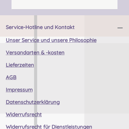
und Tragekomfort lässt dieser Schuh keine
Wünsche offen! Angabe zur Produktsicherheit
Hersteller: Thistle Shoes , Unit 3 Newark Road
South, Eastfield Industrial Estate, Glenrothes,
Service-Hotline und Kontakt
Fife, SCOTLAND, KY7 4NS Kontakt:
info@thistleshoes.com Verantwortliche
Unser Service und unsere Philosophie
Person: Nieswiec & Zeh Easy Piping &
Versandarten & -kosten
Drumming Gbr, Gabelsbergerstraße 27,
32425 Minden Kontakt:
Lieferzeiten
kontakt@easypipinganddrumming.com
Sicherheitshinweise: Strangulationsgefahr bei
AGB
unsachgemäßem Gebrauch, verschluckbare
Kleinteile
Impressum
Datenschutzerklärung
Widerrufsrecht
Widerrufsrecht für Dienstleistungen