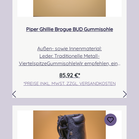
Piper Ghillie Brogue BUD Gummisohle
Außen- sowie Innenmaterial:
Leder. Traditionelle Metall-
ViertelspitzeGummisohleWir empfehlen, eine
halbe bis eine Nummer größer zu bestellen,
85,92 €*
da der Schuh etwas kleiner ausfällt! Angabe
*PREISE INKL. MWST. ZZGL. VERSANDKOSTEN
zur Produktsicherheit Hersteller: Thistle Shoes
, Unit 3 Newark Road South, Eastfield
Industrial Estate, Glenrothes, Fife, SCOTLAND,
KY7 4NS Kontakt: info@thistleshoes.com
Verantwortliche Person: Nieswiec & Zeh Easy
Piping & Drumming Gbr, Gabelsbergerstraße
27, 32425 Minden Kontakt:
kontakt@easypipinganddrumming.com