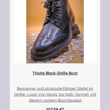
Sicherheitshinweise: Strangulationsgefahr bei
unsachgemäßem Gebrauch, verschluckbare
Kleinteile
Thistle Black Ghillie Boot
Bequemer und strapazierfähiger Stiefel im
Ghillie- Look! Von lässig, bis halb- formell, mit
diesem coolem Boot beweist
ihr Stil!Obermaterial: Kalbsleder,
107,58 €*