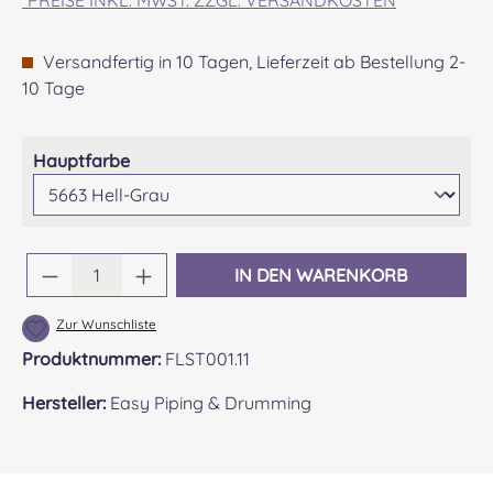
Versandfertig in 10 Tagen, Lieferzeit ab Bestellung 2-
10 Tage
auswählen
Hauptfarbe
Produkt Anzahl: Gib den gewünschten Wert 
IN DEN WARENKORB
Zur Wunschliste
Produktnummer:
FLST001.11
Hersteller:
Easy Piping & Drumming