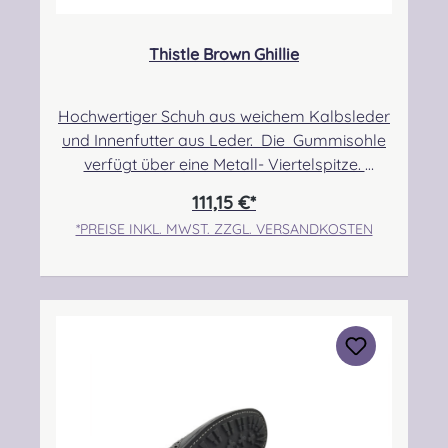
Thistle Brown Ghillie
Hochwertiger Schuh aus weichem Kalbsleder
und Innenfutter aus Leder. Die Gummisohle
verfügt über eine Metall- Viertelspitze.
Angabe zur Produktsicherheit Hersteller:
111,15 €*
Thistle Shoes , Unit 3 Newark Road South,
*PREISE INKL. MWST. ZZGL. VERSANDKOSTEN
Eastfield Industrial Estate, Glenrothes, Fife,
SCOTLAND, KY7 4NS Kontakt:
info@thistleshoes.com Verantwortliche
Person: Nieswiec & Zeh Easy Piping &
Drumming Gbr, Gabelsbergerstraße 27,
32425 Minden Kontakt:
kontakt@easypipinganddrumming.com
Sicherheitshinweise: Strangulationsgefahr bei
unsachgemäßem Gebrauch, verschluckbare