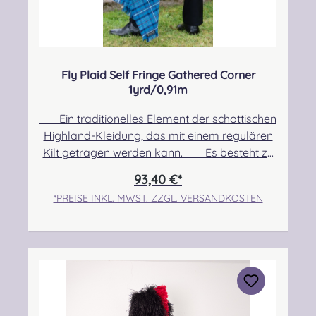
Fly Plaid Self Fringe Gathered Corner
1yrd/0,91m
Ein traditionelles Element der schottischen
Highland-Kleidung, das mit einem regulären
Kilt getragen werden kann. Es besteht zu
100% aus Schurwolle. Pflegehinweis: Nur
93,40 €*
Trocken reinigen! Angabe zur
*PREISE INKL. MWST. ZZGL. VERSANDKOSTEN
Produktsicherheit Hersteller: Strathmore
Woollen Company Ltd Station Works North
Street Forfar Scotland DD8 3BN Kontakt:
info@strathmorewoollen.co.uk Verantwortlic
he Person: Nieswiec & Zeh Easy Piping &
Drumming Gbr, Gabelsbergerstraße 27,
32425 Minden Kontakt: