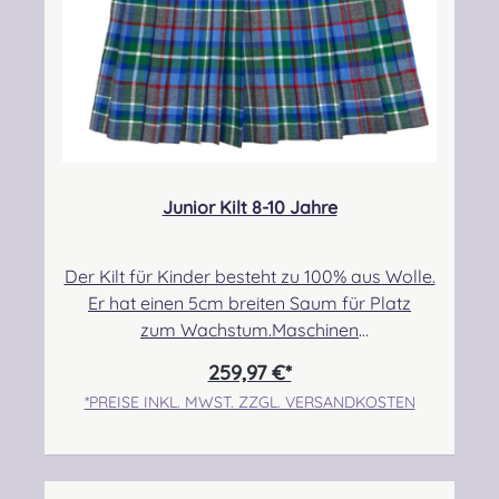
Junior Kilt 8-10 Jahre
Der Kilt für Kinder besteht zu 100% aus Wolle.
Er hat einen 5cm breiten Saum für Platz
zum Wachstum.Maschinen
genäht.Maßanfertigung auf Anfrage.Taille:
259,97 €*
63,50cm-71,12cmHüfte: 73,66cm-
*PREISE INKL. MWST. ZZGL. VERSANDKOSTEN
78,74cmLänge max.: 50,80cm+5,08cm Saum
Angabe zur Produktsicherheit Hersteller:
Strathmore Woollen Company Ltd Station
Works North Street Forfar Scotland DD8