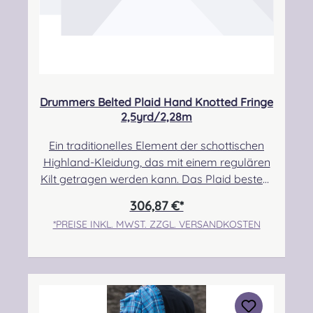
Drummers Belted Plaid Hand Knotted Fringe
2,5yrd/2,28m
Ein traditionelles Element der schottischen
Highland-Kleidung, das mit einem regulären
Kilt getragen werden kann. Das Plaid besteht
zu 100% aus Schurwolle.Der Randbereich ist
306,87 €*
handgeknotet.Pflegehinweis: Nur trocken
*PREISE INKL. MWST. ZZGL. VERSANDKOSTEN
reinigen! Angabe zur
Produktsicherheit Hersteller: Strathmore
Woollen Company Ltd Station Works North
Street Forfar Scotland DD8 3BN Kontakt:
info@strathmorewoollen.co.uk Verantwortlic