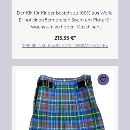
Der Kilt für Kinder besteht zu 100% aus Wolle.
Er hat einen 5cm breiten Saum um Platz für
Wachstum zu haben. Maschinen
genäht.Maßanfertigung auf Anfrage.Taille:
213,33 €*
55,88cm-60,96cmHüfte: 63,50cm-
*PREISE INKL. MWST. ZZGL. VERSANDKOSTEN
68,58cmLänge max.: 43,18cm+5,08cm
SaumPflegehinweis: Nur trocken reinigen!
Angabe zur Produktsicherheit Hersteller:
Strathmore Woollen Company Ltd Station
Works North Street Forfar Scotland DD8
3BN Kontakt:
info@strathmorewoollen.co.uk Verantwortlic
he Person: Nieswiec & Zeh Easy Piping &
Drumming Gbr, Gabelsbergerstraße 27,
32425 Minden Kontakt:
kontakt@easypipinganddrumming.com