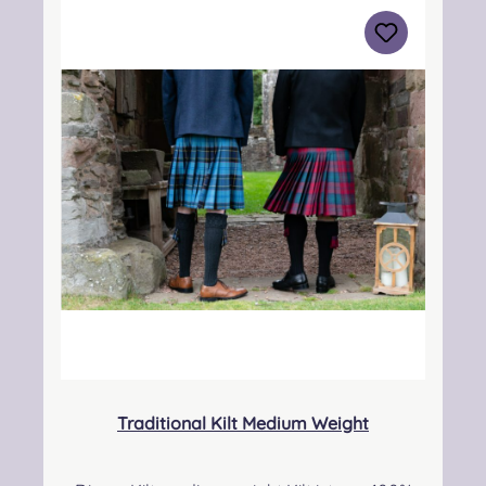
3BN Kontakt:
info@strathmorewoollen.co.uk Verantwortlic
he Person: Nieswiec & Zeh Easy Piping &
Drumming Gbr, Gabelsbergerstraße 27,
32425 Minden Kontakt:
kontakt@easypipinganddrumming.com
Pflegehinweis: Nur trocken reinigen!
Traditional Kilt Medium Weight