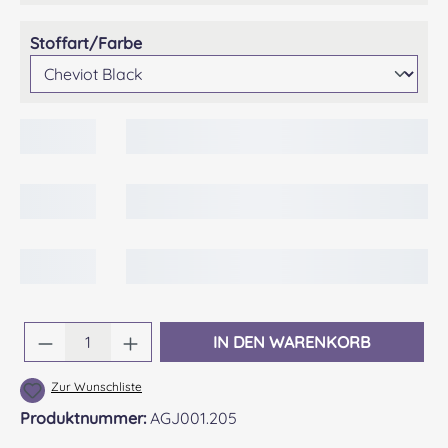
auswählen
Stoffart/Farbe
Produkt Anzahl: Gib den gewünschten Wert 
IN DEN WARENKORB
Zur Wunschliste
Produktnummer:
AGJ001.205