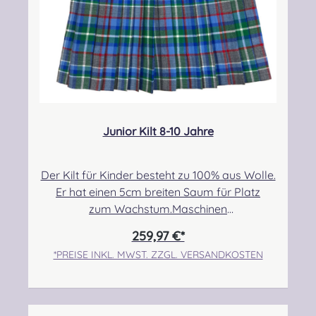
Junior Kilt 8-10 Jahre
Der Kilt für Kinder besteht zu 100% aus Wolle.
Er hat einen 5cm breiten Saum für Platz
zum Wachstum.Maschinen
genäht.Maßanfertigung auf Anfrage.Taille:
259,97 €*
63,50cm-71,12cmHüfte: 73,66cm-
*PREISE INKL. MWST. ZZGL. VERSANDKOSTEN
78,74cmLänge max.: 50,80cm+5,08cm Saum
Angabe zur Produktsicherheit Hersteller:
Strathmore Woollen Company Ltd Station
Works North Street Forfar Scotland DD8