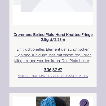
Drummers Belted Plaid Hand Knotted Fringe
2,5yrd/2,28m
Ein traditionelles Element der schottischen
Highland-Kleidung, das mit einem regulären
Kilt getragen werden kann. Das Plaid besteht
zu 100% aus Schurwolle.Der Randbereich ist
306,87 €*
handgeknotet.Pflegehinweis: Nur trocken
*PREISE INKL. MWST. ZZGL. VERSANDKOSTEN
reinigen! Angabe zur
Produktsicherheit Hersteller: Strathmore
Woollen Company Ltd Station Works North
Street Forfar Scotland DD8 3BN Kontakt:
info@strathmorewoollen.co.uk Verantwortlic