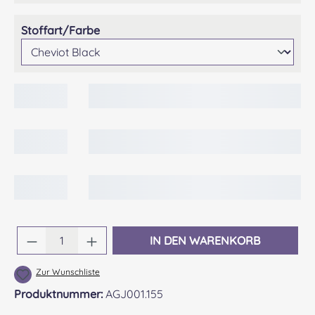
auswählen
Stoffart/Farbe
Produkt Anzahl: Gib den gewünschten Wert 
IN DEN WARENKORB
Zur Wunschliste
Produktnummer:
AGJ001.155