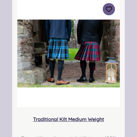
3BN Kontakt:
info@strathmorewoollen.co.uk Verantwortlic
he Person: Nieswiec & Zeh Easy Piping &
Drumming Gbr, Gabelsbergerstraße 27,
32425 Minden Kontakt:
kontakt@easypipinganddrumming.com
Pflegehinweis: Nur trocken reinigen!
Traditional Kilt Medium Weight