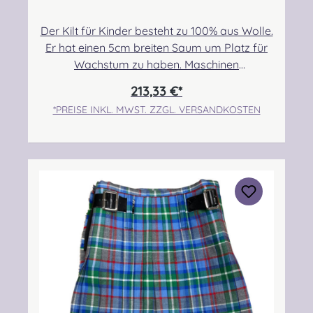
Der Kilt für Kinder besteht zu 100% aus Wolle.
Er hat einen 5cm breiten Saum um Platz für
Wachstum zu haben. Maschinen
genäht.Maßanfertigung auf Anfrage.Taille:
213,33 €*
55,88cm-60,96cmHüfte: 63,50cm-
*PREISE INKL. MWST. ZZGL. VERSANDKOSTEN
68,58cmLänge max.: 43,18cm+5,08cm
SaumPflegehinweis: Nur trocken reinigen!
Angabe zur Produktsicherheit Hersteller:
Strathmore Woollen Company Ltd Station
Works North Street Forfar Scotland DD8
3BN Kontakt:
info@strathmorewoollen.co.uk Verantwortlic
he Person: Nieswiec & Zeh Easy Piping &
Drumming Gbr, Gabelsbergerstraße 27,
32425 Minden Kontakt:
kontakt@easypipinganddrumming.com