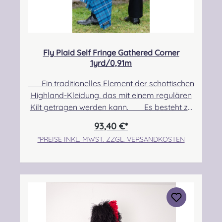
Fly Plaid Self Fringe Gathered Corner
1yrd/0,91m
Ein traditionelles Element der schottischen
Highland-Kleidung, das mit einem regulären
Kilt getragen werden kann. Es besteht zu
100% aus Schurwolle. Pflegehinweis: Nur
93,40 €*
Trocken reinigen! Angabe zur
*PREISE INKL. MWST. ZZGL. VERSANDKOSTEN
Produktsicherheit Hersteller: Strathmore
Woollen Company Ltd Station Works North
Street Forfar Scotland DD8 3BN Kontakt:
info@strathmorewoollen.co.uk Verantwortlic
he Person: Nieswiec & Zeh Easy Piping &
Drumming Gbr, Gabelsbergerstraße 27,
32425 Minden Kontakt: