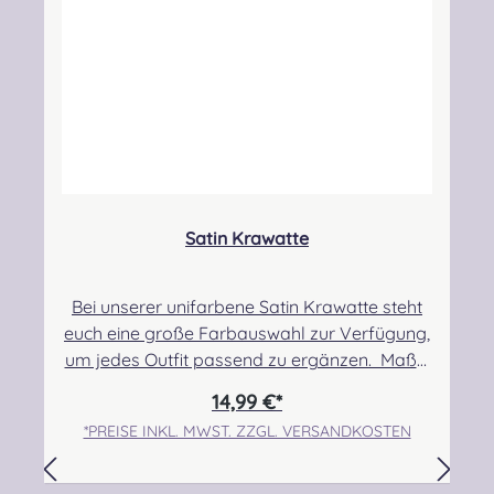
Sicherheitshinweise: Strangulationsgefahr bei
unsachgemäßem Gebrauch, verschluckbare
Kleinteile
Satin Krawatte
Bei unserer unifarbene Satin Krawatte steht
euch eine große Farbauswahl zur Verfügung,
um jedes Outfit passend zu ergänzen. Maße:
144x 8,5 cm, Material: 100% aus
14,99 €*
Polyester.Pflegehinweis: Nicht waschbar/
*PREISE INKL. MWST. ZZGL. VERSANDKOSTEN
Handwäsche Im Normalfall ist ein
Nachbestellen stets möglich. Es kann
vereinzelt vorkommen, dass die