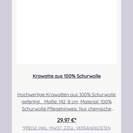
Kontakt:
kontakt@easypipinganddrumming.com
Sicherheitshinweise: Verschluckbare Kleinteile
Krawatte aus 100% Schurwolle
Hochwertige Krawatten aus 100% Schurwolle
gefertigt. Maße: 142, 8 cm, Material: 100%
Schurwolle Pflegehinweis: Nur chemische
Reinigung Angabe zur Produktsicherheit
29,97 €*
Hersteller: Lochcarron of Scotland, Waverley
*PREISE INKL. MWST. ZZGL. VERSANDKOSTEN
Mill, Rogers Road, Selkirk, TD7 5DX, Scotland