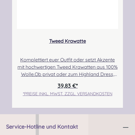
Piping & Drumming Gbr, Gabelsbergerstraße
27, 32425 Minden Kontakt:
kontakt@easypipinganddrumming.com
Sicherheitshinweise: Strangulationsgefahr bei
unsachgemäßem Gebrauch
Tweed Krawatte
Komplettiert euer Outfit oder setzt Akzente
mit hochwertigen Tweed Krawatten aus 100%
Wolle.Ob privat oder zum Highland Dress,
seid mutig und tauscht eure Standard
39,83 €*
Krawatte gegen dieses hochwertige und sehr
*PREISE INKL. MWST. ZZGL. VERSANDKOSTEN
stilvolle Accessoire! Maße: 8,5x 142 cm
Angabe zur Produktsicherheit Hersteller:
Lochcarron of Scotland, Waverley Mill,
Rogers Road, Selkirk, TD7 5DX, Scotland
Kontakt: hello@lochcarron.com
Service-Hotline und Kontakt
Verantwortliche Person: Nieswiec & Zeh Easy