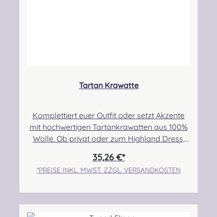
kontakt@easypipinganddrumming.com
Sicherheitshinweise: Strangulationsgefahr bei
unsachgemäßem Gebrauch
Tartan Krawatte
Komplettiert euer Outfit oder setzt Akzente
mit hochwertigen Tartankrawatten aus 100%
Wolle. Ob privat oder zum Highland Dress,
seid mutig und tauscht eure Standard
35,26 €*
Krawatte gegen dieses hochwertige und sehr
*PREISE INKL. MWST. ZZGL. VERSANDKOSTEN
stilvolle Accessoire! Maße: 8,5x 142 cm.Sollte
euer Wunschtartan nicht dabei sein, nehmt
bitte Kontakt mit uns auf. Wir prüfen für euch
die Verfügbarkeit! Angabe zur