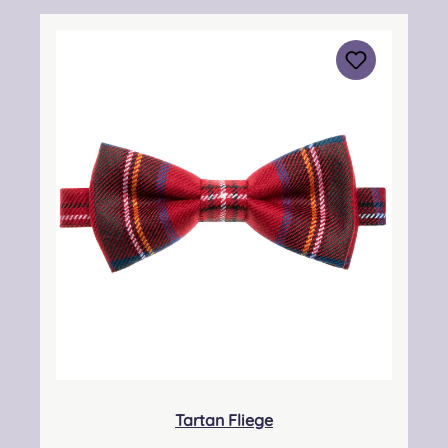
Warenbestände vom Hersteller verzögert
aktualisiert werden. Dadurch kann es zu
Lieferverzögerungen kommen. Sie werden in
diesem Fall gesondert über den Lieferstatus
informiert! Angabe zur Produktsicherheit
Verantwortliche Person: Nieswiec & Zeh Easy
Piping & Drumming Gbr, Gabelsbergerstraße
27, 32425 Minden Kontakt:
kontakt@easypipinganddrumming.com
Sicherheitshinweise: Strangulationsgefahr bei
unsachgemäßem Gebrauch
Tartan Fliege