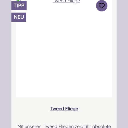
Produktsicherheit Hersteller: Lochcarron of
TIPP
Scotland, Waverley Mill, Rogers Road, Selkirk,
TD7 5DX, Scotland Kontakt:
NEU
hello@lochcarron.com Verantwortliche
Person: Nieswiec & Zeh Easy Piping &
Drumming Gbr, Gabelsbergerstraße 27,
32425 Minden Kontakt:
kontakt@easypipinganddrumming.com
Sicherheitshinweise: Strangulationsgefahr bei
unsachgemäßem Gebrauch
Tweed Fliege
Mit unseren Tweed Fliegen zeigt ihr absolute