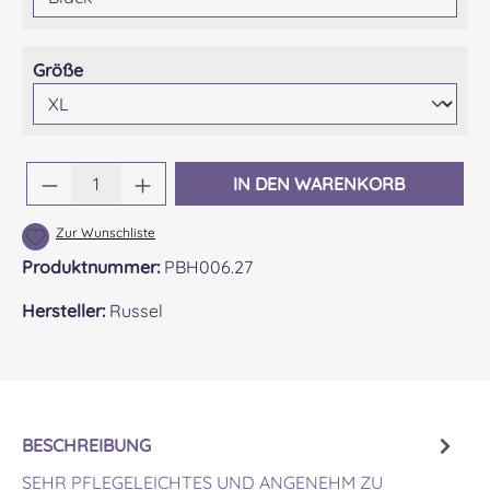
auswählen
Größe
Produkt Anzahl: Gib den gewünschten Wert 
IN DEN WARENKORB
Zur Wunschliste
Produktnummer:
PBH006.27
Hersteller:
Russel
BESCHREIBUNG
SEHR PFLEGELEICHTES UND ANGENEHM ZU