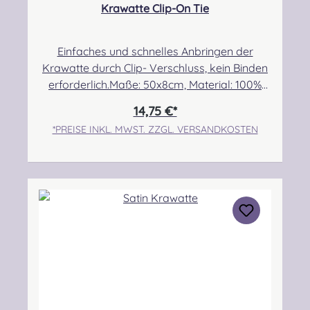
Krawatte Clip-On Tie
Einfaches und schnelles Anbringen der
Krawatte durch Clip- Verschluss, kein Binden
erforderlich.Maße: 50x8cm, Material: 100%
Polyester.Pflegehinweis: Nicht waschbar/
14,75 €*
Handwäsche Im Normalfall ist ein
*PREISE INKL. MWST. ZZGL. VERSANDKOSTEN
Nachbestellen stets möglich. Es kann
vereinzelt vorkommen, dass die
Warenbestände vom Hersteller verzögert
aktualisiert werden. Dadurch kann es zu
Lieferverzögerungen kommen. Sie werden in
diesem Fall gesondert über den Lieferstatus
informiert! Angabe zur Produktsicherheit
Verantwortliche Person:Nieswiec & Zeh Easy
Piping & Drumming Gbr, Gabelsbergerstraße
27, 32425 Minden Kontakt:
kontakt@easypipinganddrumming.com