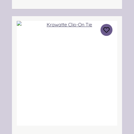
Kontakt: hello@lochcarron.com
Verantwortliche Person: Nieswiec & Zeh Easy
Piping & Drumming Gbr, Gabelsbergerstraße
27, 32425 Minden Kontakt:
kontakt@easypipinganddrumming.com
Sicherheitshinweise: Strangulationsgefahr bei
unsachgemäßem Gebrauch