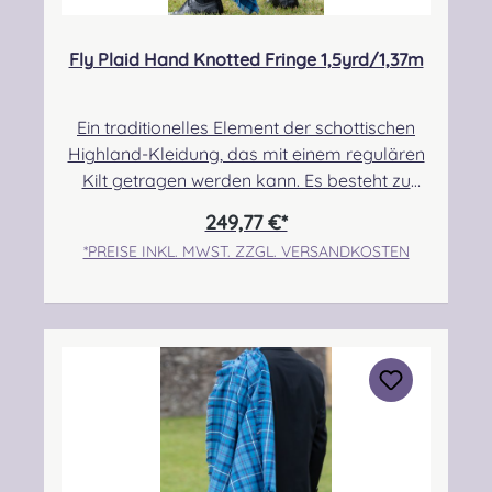
Fly Plaid Hand Knotted Fringe 1,5yrd/1,37m
Ein traditionelles Element der schottischen
Highland-Kleidung, das mit einem regulären
Kilt getragen werden kann. Es besteht zu
100% aus Schurwolle. Der Randbereich ist
249,77 €*
handgeknotet. Pflegehinweis: Nur Trocken
*PREISE INKL. MWST. ZZGL. VERSANDKOSTEN
reinigen! Angabe zur
Produktsicherheit Hersteller: Strathmore
Woollen Company Ltd Station Works North
Street Forfar Scotland DD8 3BN Kontakt:
info@strathmorewoollen.co.uk Verantwortlic
he Person: Nieswiec & Zeh Easy Piping &
Drumming Gbr, Gabelsbergerstraße 27,
32425 Minden Kontakt:
kontakt@easypipinganddrumming.com