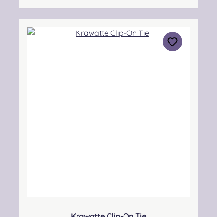
Kontakt: hello@lochcarron.com
Verantwortliche Person: Nieswiec & Zeh Easy
Piping & Drumming Gbr, Gabelsbergerstraße
27, 32425 Minden Kontakt:
kontakt@easypipinganddrumming.com
Sicherheitshinweise: Strangulationsgefahr bei
unsachgemäßem Gebrauch
Krawatte Clip-On Tie