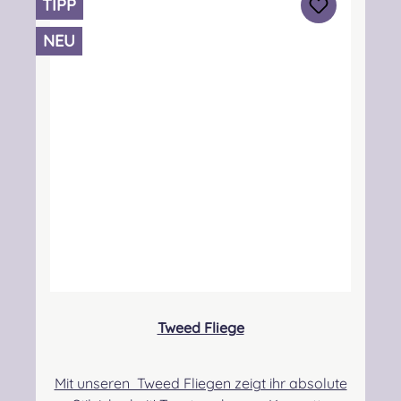
TIPP
Scotland, Waverley Mill, Rogers Road, Selkirk,
TD7 5DX, Scotland Kontakt:
NEU
hello@lochcarron.com Verantwortliche
Person: Nieswiec & Zeh Easy Piping &
Drumming Gbr, Gabelsbergerstraße 27,
32425 Minden Kontakt:
kontakt@easypipinganddrumming.com
Sicherheitshinweise: Strangulationsgefahr bei
unsachgemäßem Gebrauch
Tweed Fliege
Mit unseren Tweed Fliegen zeigt ihr absolute