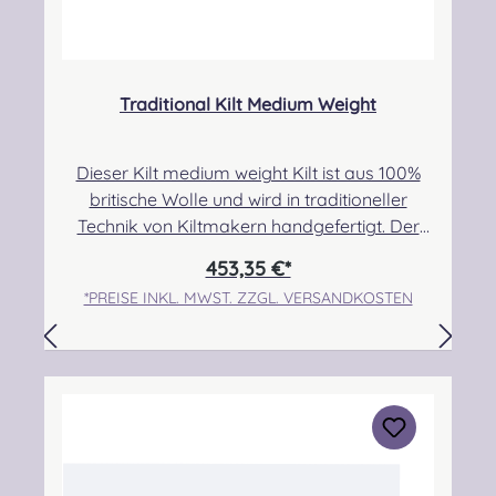
Traditional Kilt Medium Weight
Dieser Kilt medium weight Kilt ist aus 100%
britische Wolle und wird in traditioneller
Technik von Kiltmakern handgefertigt. Der
Stoff hat 13,5 Unzen/yard 382,72g/lfm bei
453,35 €*
einer Breite von 56Zoll/142cm.Er hat drei
*PREISE INKL. MWST. ZZGL. VERSANDKOSTEN
Lederriemen mit Schnallen zur
Befestigung. Pflegehinweis: Nur trocken
reinigen!!!Bitte gebt eure Maße an, der Kilt
wird nach Ihren Angaben gefertigt. Bei Fragen
und Unsicherheiten kontaktiert uns gerne!
Angabe zur Produktsicherheit Hersteller:
Strathmore Woollen Company Ltd Station
Works North Street Forfar Scotland DD8