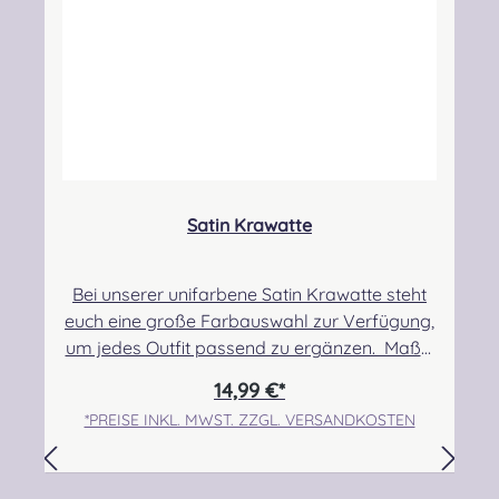
unsachgemäßem Gebrauch, verschluckbare
Kleinteile
Satin Krawatte
Bei unserer unifarbene Satin Krawatte steht
euch eine große Farbauswahl zur Verfügung,
um jedes Outfit passend zu ergänzen. Maße:
144x 8,5 cm, Material: 100% aus
14,99 €*
Polyester.Pflegehinweis: Nicht waschbar/
*PREISE INKL. MWST. ZZGL. VERSANDKOSTEN
Handwäsche Im Normalfall ist ein
Nachbestellen stets möglich. Es kann
vereinzelt vorkommen, dass die