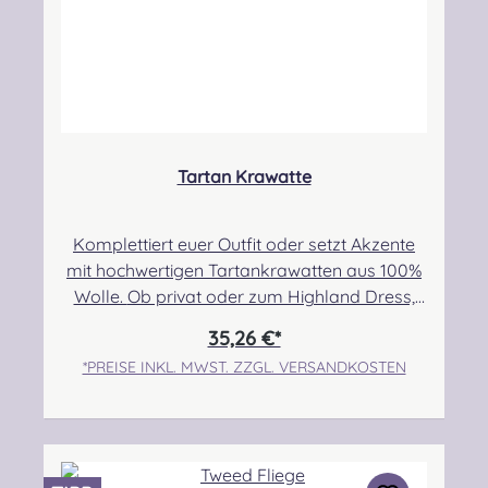
kontakt@easypipinganddrumming.com
Sicherheitshinweise: Strangulationsgefahr bei
unsachgemäßem Gebrauch
Tartan Krawatte
Komplettiert euer Outfit oder setzt Akzente
mit hochwertigen Tartankrawatten aus 100%
Wolle. Ob privat oder zum Highland Dress,
seid mutig und tauscht eure Standard
35,26 €*
Krawatte gegen dieses hochwertige und sehr
*PREISE INKL. MWST. ZZGL. VERSANDKOSTEN
stilvolle Accessoire! Maße: 8,5x 142 cm.Sollte
euer Wunschtartan nicht dabei sein, nehmt
bitte Kontakt mit uns auf. Wir prüfen für euch
die Verfügbarkeit! Angabe zur
Produktsicherheit Hersteller: Lochcarron of