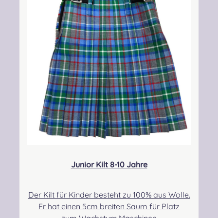
info@strathmorewoollen.co.uk Verantwortlic
he Person: Nieswiec & Zeh Easy Piping &
Drumming Gbr, Gabelsbergerstraße 27,
32425 Minden Kontakt:
kontakt@easypipinganddrumming.com
Junior Kilt 8-10 Jahre
Der Kilt für Kinder besteht zu 100% aus Wolle.
Er hat einen 5cm breiten Saum für Platz