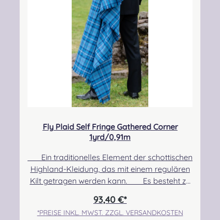
Fly Plaid Self Fringe Gathered Corner
1yrd/0,91m
Ein traditionelles Element der schottischen
Highland-Kleidung, das mit einem regulären
Kilt getragen werden kann. Es besteht zu
100% aus Schurwolle. Pflegehinweis: Nur
93,40 €*
Trocken reinigen! Angabe zur
*PREISE INKL. MWST. ZZGL. VERSANDKOSTEN
Produktsicherheit Hersteller: Strathmore