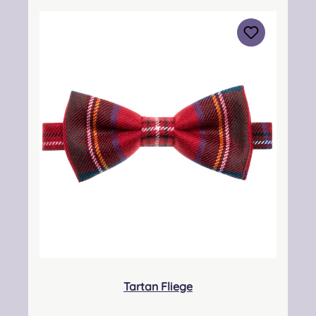
Warenbestände vom Hersteller verzögert
aktualisiert werden. Dadurch kann es zu
Lieferverzögerungen kommen. Sie werden in
diesem Fall gesondert über den Lieferstatus
informiert! Angabe zur Produktsicherheit
Verantwortliche Person: Nieswiec & Zeh Easy
Piping & Drumming Gbr, Gabelsbergerstraße
27, 32425 Minden Kontakt:
kontakt@easypipinganddrumming.com
Sicherheitshinweise: Strangulationsgefahr bei
unsachgemäßem Gebrauch
Tartan Fliege