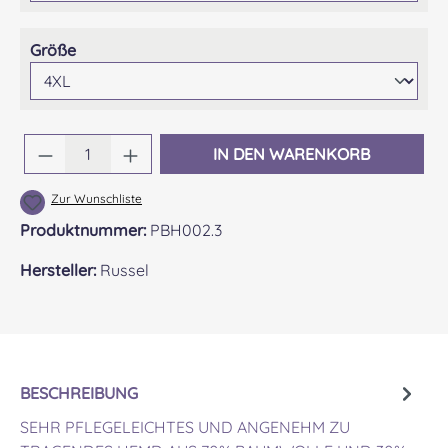
auswählen
Größe
Produkt Anzahl: Gib den gewünschten Wert 
IN DEN WARENKORB
Zur Wunschliste
Produktnummer:
PBH002.3
Hersteller:
Russel
BESCHREIBUNG
SEHR PFLEGELEICHTES UND ANGENEHM ZU