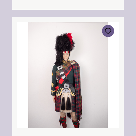
Woollen Company Ltd Station Works North
Street Forfar Scotland DD8 3BN Kontakt:
info@strathmorewoollen.co.uk Verantwortlic
he Person: Nieswiec & Zeh Easy Piping &
Drumming Gbr, Gabelsbergerstraße 27,
32425 Minden Kontakt:
kontakt@easypipinganddrumming.com