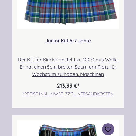
Junior Kilt 5-7 Jahre
Der Kilt für Kinder besteht zu 100% aus Wolle.
Er hat einen 5cm breiten Saum um Platz für
Wachstum zu haben. Maschinen
genäht.Maßanfertigung auf Anfrage.Taille:
213,33 €*
55,88cm-60,96cmHüfte: 63,50cm-
*PREISE INKL. MWST. ZZGL. VERSANDKOSTEN
68,58cmLänge max.: 43,18cm+5,08cm
SaumPflegehinweis: Nur trocken reinigen!
Angabe zur Produktsicherheit Hersteller:
Strathmore Woollen Company Ltd Station
Works North Street Forfar Scotland DD8
3BN Kontakt: