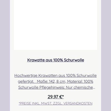
Kontakt:
kontakt@easypipinganddrumming.com
Sicherheitshinweise: Verschluckbare Kleinteile
Krawatte aus 100% Schurwolle
Hochwertige Krawatten aus 100% Schurwolle
gefertigt. Maße: 142, 8 cm, Material: 100%
Schurwolle Pflegehinweis: Nur chemische
Reinigung Angabe zur Produktsicherheit
29,97 €*
Hersteller: Lochcarron of Scotland, Waverley
*PREISE INKL. MWST. ZZGL. VERSANDKOSTEN
Mill, Rogers Road, Selkirk, TD7 5DX, Scotland