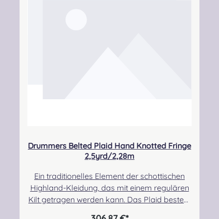
3BN Kontakt:
info@strathmorewoollen.co.uk Verantwortlic
he Person: Nieswiec & Zeh Easy Piping &
Drumming Gbr, Gabelsbergerstraße 27,
32425 Minden Kontakt:
kontakt@easypipinganddrumming.com
Drummers Belted Plaid Hand Knotted Fringe
2,5yrd/2,28m
Ein traditionelles Element der schottischen
Highland-Kleidung, das mit einem regulären
Kilt getragen werden kann. Das Plaid besteht
zu 100% aus Schurwolle.Der Randbereich ist
306,87 €*