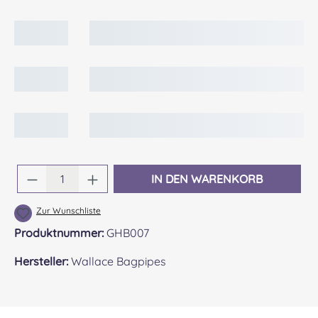
Produkt Anzahl: Gib den gewünschten Wert 
IN DEN WARENKORB
Zur Wunschliste
Produktnummer:
GHB007
Hersteller:
Wallace Bagpipes