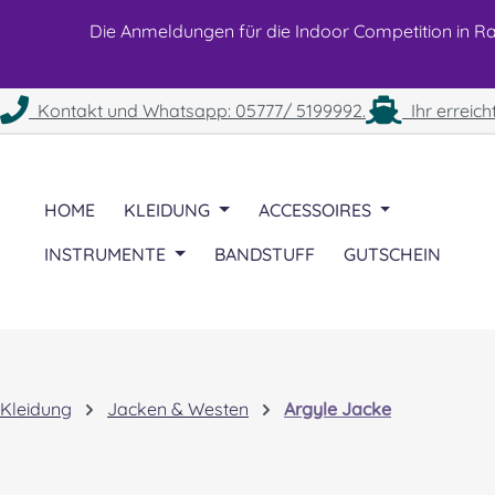
 Hauptinhalt springen
Zur Suche springen
Zur Hauptnavigation springen
Die Anmeldungen für die Indoor Competition in Rah
Kontakt und Whatsapp: 05777/ 5199992.
Ihr erreich
HOME
KLEIDUNG
ACCESSOIRES
INSTRUMENTE
BANDSTUFF
GUTSCHEIN
Kleidung
Jacken & Westen
Argyle Jacke