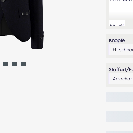
56
58
aus
Knöpfe
Stoffart/F