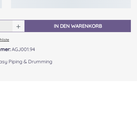
 Anzahl: Gib den gewünschten Wert ein o
IN DEN WARENKORB
liste
mmer:
AGJ001.94
asy Piping & Drumming