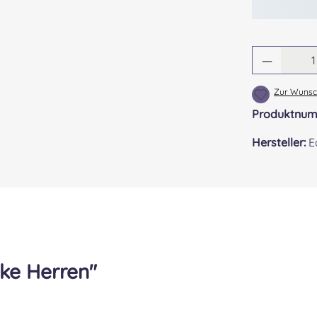
Produkt
Zur Wunsch
Produktnu
Hersteller:
E
ke Herren"