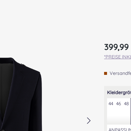
Regulärer Pr
399,99
*PREISE IN
Versandfer
Kleidergrö
44
46
48
ANPASSU