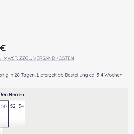
eis:
 €
KL. MWST. ZZGL. VERSANDKOSTEN
tig in 28 Tagen, Lieferzeit ab Bestellung ca. 3-4 Wochen
auswählen
ßen Herren
52
54
50
NG DER KONFEKTIONSGRÖSSE AUF GEWÜNSCHTE MASSE