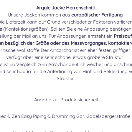
Argyle Jacke Herrenschnitt
Unsere Jacken kommen aus
europäischer Fertigung
!
ie Lieferzeit kann auf Grund verschiedener Faktoren variiere
e
(Konfektionsgrößen). Sollten Sie eine Anpassung benötigen
ellung per Mail an uns. Für Anpassungen entsteht ein
Preisau
en bezüglich der Größe oder des Messvorganges, kontaktier
itische Wollstoffe Der Arrcorchar ist ein eher fester, griffig
verfügt aber eine sehr schöne, etwas grobere Struktur.
ot ist im Vergleich zum Arrochar deutlich weicher und ansch
ird sehr häufig für die Anfertigung von Highland Bekleidung ve
Struktur.
Angabe zur Produktsicherheit
swiec & Zeh Easy Piping & Drumming Gbr, Gabelsbergerstraße 