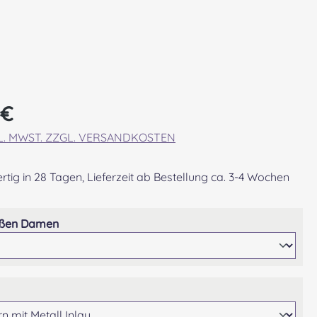
eis:
 €
KL. MWST. ZZGL. VERSANDKOSTEN
tig in 28 Tagen, Lieferzeit ab Bestellung ca. 3-4 Wochen
auswählen
ößen Damen
wählen