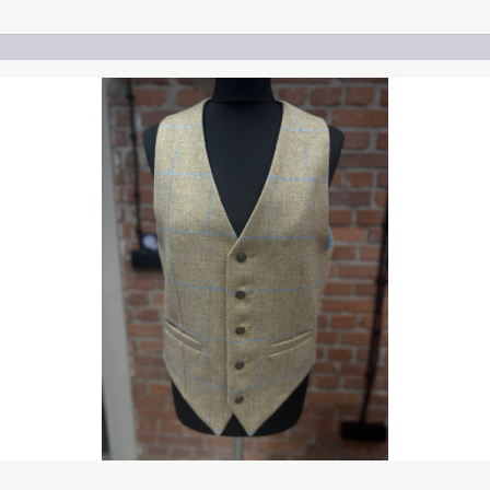
il an uns. Für Anpassungen entsteht ein Preisaufschlag von 
en Stoffvarianten: Alle Varianten sind britische Wollstoffe De
t aber eine sehr schöne, etwas grobere Struktur. Der Cheviot
athea- Wollstoff. Er wird sehr häufig für die Anfertigung vo
kontakt@easypipinganddrumming.com Sicher