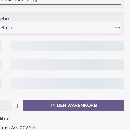
auswählen
arbe
 Anzahl: Gib den gewünschten Wert ein o
IN DEN WARENKORB
liste
mmer:
AGJ002.251