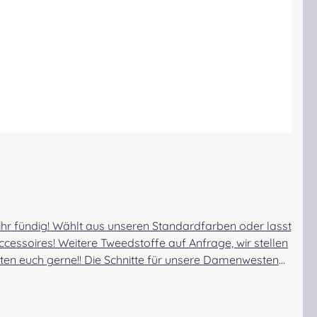
ihr fündig! Wählt aus unseren Standardfarben oder lasst
cessoires! Weitere Tweedstoffe auf Anfrage, wir stellen
en euch gerne!! Die Schnitte für unsere Damenwesten
h darin auch wohlfühlt! Durch spezielle Abnäher entsteht
! Die Lieferzeit kann auf Grund verschiedener Faktoren
ssung benötigen oder wünschen, dann füllt das Maßblatt