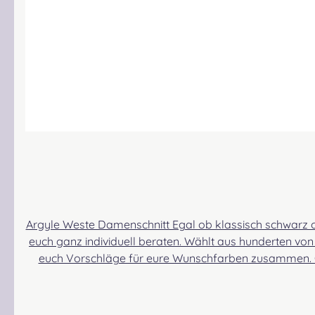
Argyle Weste Damenschnitt Egal ob klassisch schwarz od
euch ganz individuell beraten. Wählt aus hunderten von
euch Vorschläge für eure Wunschfarben zusammen. Od
wurden speziell angefertigt. So könnt ihr sicher sein, 
eine tolle Passform, die euch Frauen garantiert überz
variieren. Bitte bestellt eure Größe anhand der Bekle