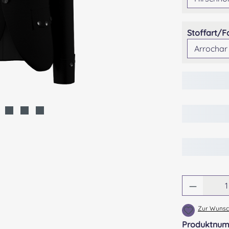
Stoffart/F
Produkt
Zur Wunsch
Produktnu