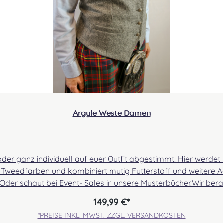
Argyle Weste Damen
er ganz individuell auf euer Outfit abgestimmt: Hier werdet 
 Tweedfarben und kombiniert mutig Futterstoff und weitere Ac
er schaut bei Event- Sales in unsere Musterbücher.Wir berat
dass eure Weste nicht nur ihren Zweck erfüllt, sondern ihr euc
149,99 €*
eugen wird!Unsere Westen kommen aus europäischer Fertigung
*PREISE INKL. MWST. ZZGL. VERSANDKOSTEN
idungsmaßtabelle (Konfektionsgrößen). Solltet ihr eine Anpa