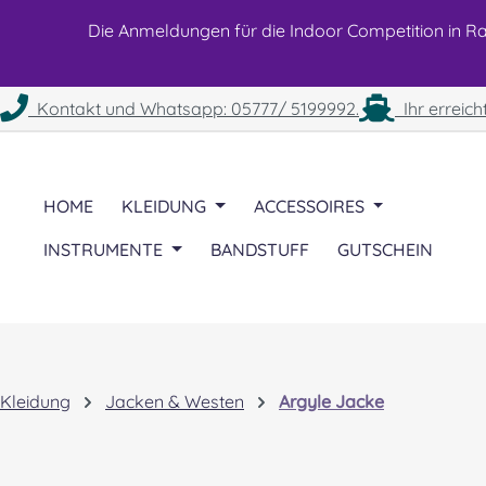
 Hauptinhalt springen
Zur Suche springen
Zur Hauptnavigation springen
Die Anmeldungen für die Indoor Competition in Rah
Kontakt und Whatsapp: 05777/ 5199992.
Ihr erreich
HOME
KLEIDUNG
ACCESSOIRES
INSTRUMENTE
BANDSTUFF
GUTSCHEIN
Kleidung
Jacken & Westen
Argyle Jacke