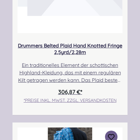
Drummers Belted Plaid Hand Knotted Fringe
2,5yrd/2,28m
Ein traditionelles Element der schottischen
Highland-Kleidung, das mit einem regulären
Kilt getragen werden kann. Das Plaid besteht
zu 100% aus Schurwolle.Der Randbereich ist
306,87 €*
handgeknotet.Pflegehinweis: Nur trocken
*PREISE INKL. MWST. ZZGL. VERSANDKOSTEN
reinigen! Angabe zur
Produktsicherheit Hersteller: Strathmore
Woollen Company Ltd Station Works North
Street Forfar Scotland DD8 3BN Kontakt:
info@strathmorewoollen.co.uk Verantwortlic