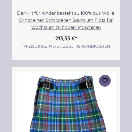
Der Kilt für Kinder besteht zu 100% aus Wolle.
Er hat einen 5cm breiten Saum um Platz für
Wachstum zu haben. Maschinen
genäht.Maßanfertigung auf Anfrage.Taille:
213,33 €*
55,88cm-60,96cmHüfte: 63,50cm-
*PREISE INKL. MWST. ZZGL. VERSANDKOSTEN
68,58cmLänge max.: 43,18cm+5,08cm
SaumPflegehinweis: Nur trocken reinigen!
Angabe zur Produktsicherheit Hersteller:
Strathmore Woollen Company Ltd Station
Works North Street Forfar Scotland DD8
3BN Kontakt:
info@strathmorewoollen.co.uk Verantwortlic
he Person: Nieswiec & Zeh Easy Piping &
Drumming Gbr, Gabelsbergerstraße 27,
32425 Minden Kontakt:
kontakt@easypipinganddrumming.com