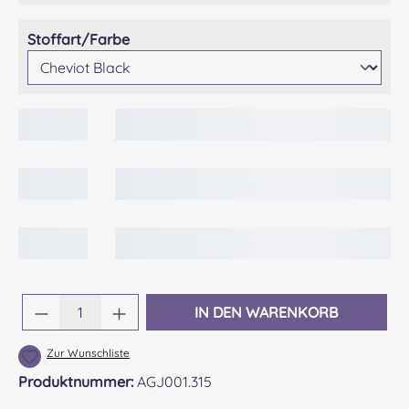
auswählen
Stoffart/Farbe
Produkt Anzahl: Gib den gewünschten Wert 
IN DEN WARENKORB
Zur Wunschliste
Produktnummer:
AGJ001.315