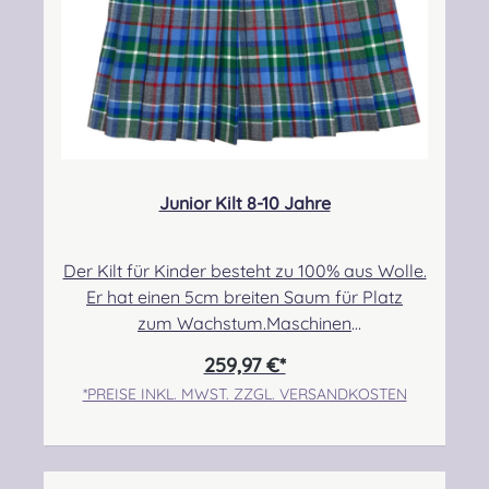
Junior Kilt 8-10 Jahre
Der Kilt für Kinder besteht zu 100% aus Wolle.
Er hat einen 5cm breiten Saum für Platz
zum Wachstum.Maschinen
genäht.Maßanfertigung auf Anfrage.Taille:
259,97 €*
63,50cm-71,12cmHüfte: 73,66cm-
*PREISE INKL. MWST. ZZGL. VERSANDKOSTEN
78,74cmLänge max.: 50,80cm+5,08cm Saum
Angabe zur Produktsicherheit Hersteller:
Strathmore Woollen Company Ltd Station
Works North Street Forfar Scotland DD8