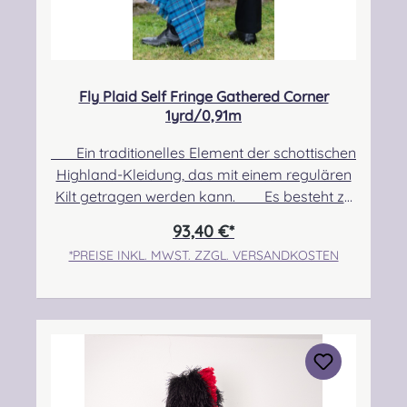
Fly Plaid Self Fringe Gathered Corner
1yrd/0,91m
Ein traditionelles Element der schottischen
Highland-Kleidung, das mit einem regulären
Kilt getragen werden kann. Es besteht zu
100% aus Schurwolle. Pflegehinweis: Nur
93,40 €*
Trocken reinigen! Angabe zur
*PREISE INKL. MWST. ZZGL. VERSANDKOSTEN
Produktsicherheit Hersteller: Strathmore
Woollen Company Ltd Station Works North
Street Forfar Scotland DD8 3BN Kontakt:
info@strathmorewoollen.co.uk Verantwortlic
he Person: Nieswiec & Zeh Easy Piping &
Drumming Gbr, Gabelsbergerstraße 27,
32425 Minden Kontakt: