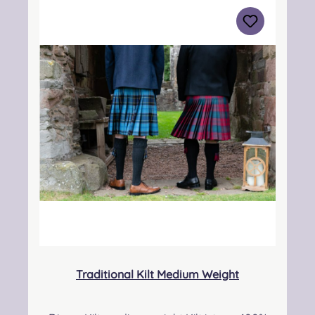
3BN Kontakt:
info@strathmorewoollen.co.uk Verantwortlic
he Person: Nieswiec & Zeh Easy Piping &
Drumming Gbr, Gabelsbergerstraße 27,
32425 Minden Kontakt:
kontakt@easypipinganddrumming.com
Pflegehinweis: Nur trocken reinigen!
Traditional Kilt Medium Weight