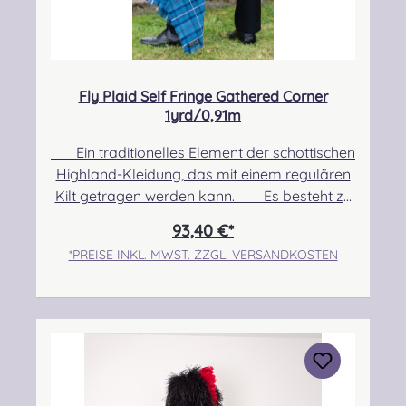
Fly Plaid Self Fringe Gathered Corner
1yrd/0,91m
Ein traditionelles Element der schottischen
Highland-Kleidung, das mit einem regulären
Kilt getragen werden kann. Es besteht zu
100% aus Schurwolle. Pflegehinweis: Nur
93,40 €*
Trocken reinigen! Angabe zur
*PREISE INKL. MWST. ZZGL. VERSANDKOSTEN
Produktsicherheit Hersteller: Strathmore
Woollen Company Ltd Station Works North
Street Forfar Scotland DD8 3BN Kontakt:
info@strathmorewoollen.co.uk Verantwortlic
he Person: Nieswiec & Zeh Easy Piping &
Drumming Gbr, Gabelsbergerstraße 27,
32425 Minden Kontakt: