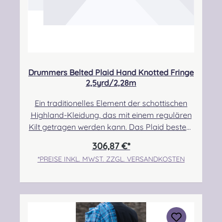
Drummers Belted Plaid Hand Knotted Fringe
2,5yrd/2,28m
Ein traditionelles Element der schottischen
Highland-Kleidung, das mit einem regulären
Kilt getragen werden kann. Das Plaid besteht
zu 100% aus Schurwolle.Der Randbereich ist
306,87 €*
handgeknotet.Pflegehinweis: Nur trocken
*PREISE INKL. MWST. ZZGL. VERSANDKOSTEN
reinigen! Angabe zur
Produktsicherheit Hersteller: Strathmore
Woollen Company Ltd Station Works North
Street Forfar Scotland DD8 3BN Kontakt:
info@strathmorewoollen.co.uk Verantwortlic