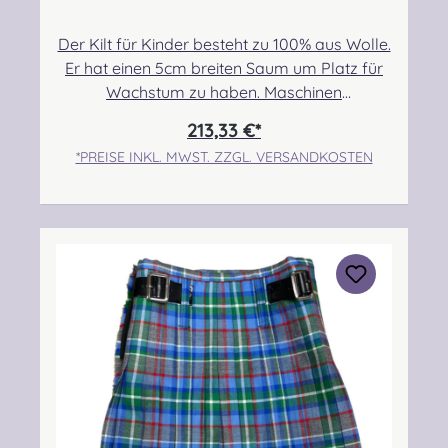
Der Kilt für Kinder besteht zu 100% aus Wolle.
Er hat einen 5cm breiten Saum um Platz für
Wachstum zu haben. Maschinen
genäht.Maßanfertigung auf Anfrage.Taille:
213,33 €*
55,88cm-60,96cmHüfte: 63,50cm-
*PREISE INKL. MWST. ZZGL. VERSANDKOSTEN
68,58cmLänge max.: 43,18cm+5,08cm
SaumPflegehinweis: Nur trocken reinigen!
Angabe zur Produktsicherheit Hersteller:
Strathmore Woollen Company Ltd Station
Works North Street Forfar Scotland DD8
3BN Kontakt:
info@strathmorewoollen.co.uk Verantwortlic
he Person: Nieswiec & Zeh Easy Piping &
Drumming Gbr, Gabelsbergerstraße 27,
32425 Minden Kontakt:
kontakt@easypipinganddrumming.com