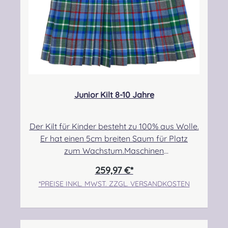
Junior Kilt 8-10 Jahre
Der Kilt für Kinder besteht zu 100% aus Wolle.
Er hat einen 5cm breiten Saum für Platz
zum Wachstum.Maschinen
genäht.Maßanfertigung auf Anfrage.Taille:
259,97 €*
63,50cm-71,12cmHüfte: 73,66cm-
*PREISE INKL. MWST. ZZGL. VERSANDKOSTEN
78,74cmLänge max.: 50,80cm+5,08cm Saum
Angabe zur Produktsicherheit Hersteller:
Strathmore Woollen Company Ltd Station
Works North Street Forfar Scotland DD8