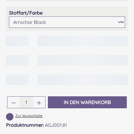
auswählen
Stoffart/Farbe
Produkt Anzahl: Gib den gewünschten Wert 
IN DEN WARENKORB
Zur Wunschliste
Produktnummer:
AGJ001.81