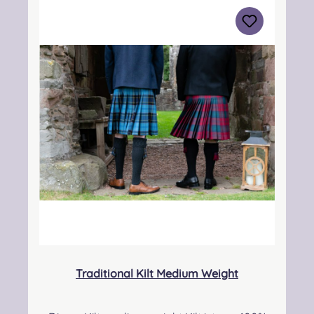
3BN Kontakt:
info@strathmorewoollen.co.uk Verantwortlic
he Person: Nieswiec & Zeh Easy Piping &
Drumming Gbr, Gabelsbergerstraße 27,
32425 Minden Kontakt:
kontakt@easypipinganddrumming.com
Pflegehinweis: Nur trocken reinigen!
Traditional Kilt Medium Weight