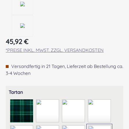
Regulärer Preis:
45,92 €
*PREISE INKL. MWST. ZZGL. VERSANDKOSTEN
Versandfertig in 21 Tagen, Lieferzeit ab Bestellung ca.
3-4 Wochen
auswählen
Tartan
ABERCROMBIE MODERN
ABERDEEN MODERN
AGNEW ANCIENT
ANDERSON A