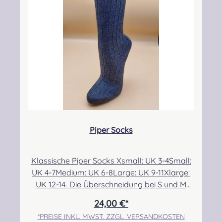
CAMPBELL DRESS MODERN
CAMPBELL OF ARGYLL ANCIENT
CAMPBELL OF ARGYLL M
CAMPBELL O
CAMPBELL OF BREADALBANE MODERN
CAMPBELL OF CAWDOR ANCIENT
CAMPBELL OF CAWDOR 
CAMPBELL O
Piper Socks
CARMICHAEL ANCIENT
CHATTAN ANCIENT
CHISHOLM HUNTING ANC
CHISHOLM H
Klassische Piper Socks Xsmall: UK 3-4Small:
UK 4-7Medium: UK 6-8Large: UK 9-11Xlarge:
CHRISTIE MODERN
CLARK ANCIENT
CLERGY ANCIENT
COCHRANE 
UK 12-14. Die Überschneidung bei S und M
ermöglicht eine etwas bessere Passform für
24,00 €*
alle, die sehr dünne bzw. breite Waden im
*PREISE INKL. MWST. ZZGL. VERSANDKOSTEN
Größenbereich 6/7 haben. Angabe zur
COCKBURN MODERN
COLQUHOUN ANCIENT
COLQUHOUN MODERN
CONNAUGHT 