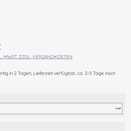
eis:
€
KL. MWST. ZZGL. VERSANDKOSTEN
tig in 2 Tagen, Lieferzeit verfügbar, ca. 2-5 Tage nach
ählen
wählen