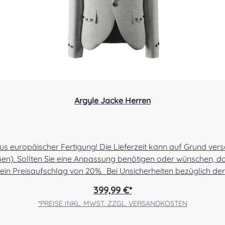
Argyle Jacke Herren
uropäischer Fertigung! Die Lieferzeit kann auf Grund versch
). Sollten Sie eine Anpassung benötigen oder wünschen, dan
 ein Preisaufschlag von 20%. Bei Unsicherheiten bezüglich d
n sind britische Wollstoffe Der Arrcorchar ist ein eher fester
399,99 €*
re Struktur. Der Cheviot ist im Vergleich zum Arrochar deut
*PREISE INKL. MWST. ZZGL. VERSANDKOSTEN
für die Anfertigung von Highland Bekleidung verwendet. Er ist 