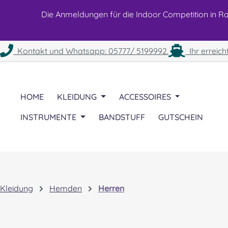
 Hauptinhalt springen
Zur Suche springen
Zur Hauptnavigation springen
Die Anmeldungen für die Indoor Competition in Rah
Kontakt und Whatsapp: 05777/ 5199992.
Ihr erreich
HOME
KLEIDUNG
ACCESSOIRES
INSTRUMENTE
BANDSTUFF
GUTSCHEIN
Kleidung
Hemden
Herren