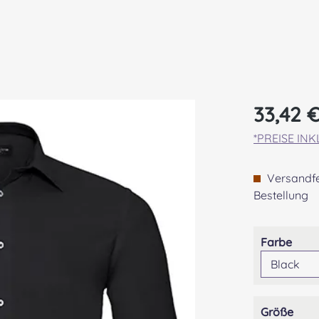
Regulärer Pr
33,42 
*PREISE IN
Versandfer
Bestellung
ausw
Farbe
aus
Größe