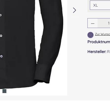
Produkt
Zur Wunsch
Produktnu
Hersteller:
R