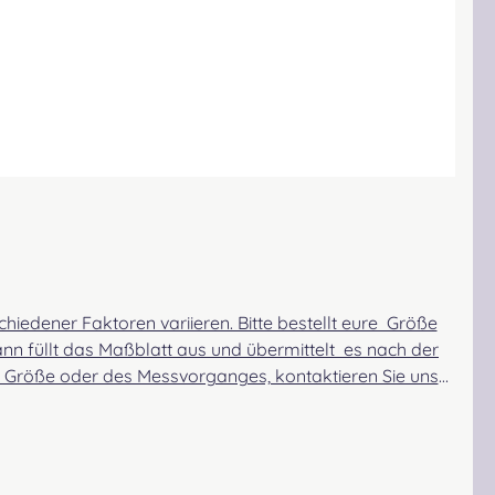
iedener Faktoren variieren. Bitte bestellt eure Größe
n füllt das Maßblatt aus und übermittelt es nach der
er Größe oder des Messvorganges, kontaktieren Sie uns
, griffiger Stoff. Er hat etwas mehr Stand als die anderen
lich weicher und anschmiegsamer. Der Oban ist ein sehr
eng gewebt und zeigt eine sehr glatte, feine Struktur.