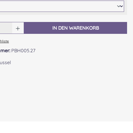
 Anzahl: Gib den gewünschten Wert ein o
IN DEN WARENKORB
liste
mmer:
PBH005.27
ussel