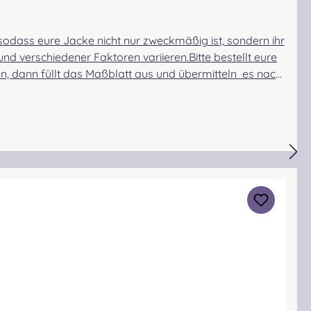
sodass eure Jacke nicht nur zweckmäßig ist, sondern ihr
d verschiedener Faktoren variieren.Bitte bestellt eure
, dann füllt das Maßblatt aus und übermitteln es nach
frageBei Unsicherheiten bezüglich der Größe oder des
 Arrcorchar ist ein eher fester, griffiger Stoff. Er hat
 ist im Vergleich zum Arrochar deutlich weicher und
n Highland Bekleidung verwendet. Er ist eng gewebt und
heitshinweise: Verschluckbare Kleinteile