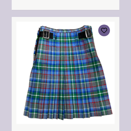
SaumPflegehinweis: Nur trocken reinigen!
Angabe zur Produktsicherheit Hersteller:
Strathmore Woollen Company Ltd Station
Works North Street Forfar Scotland DD8
3BN Kontakt:
info@strathmorewoollen.co.uk Verantwortlic
he Person: Nieswiec & Zeh Easy Piping &
Drumming Gbr, Gabelsbergerstraße 27,
32425 Minden Kontakt:
kontakt@easypipinganddrumming.com