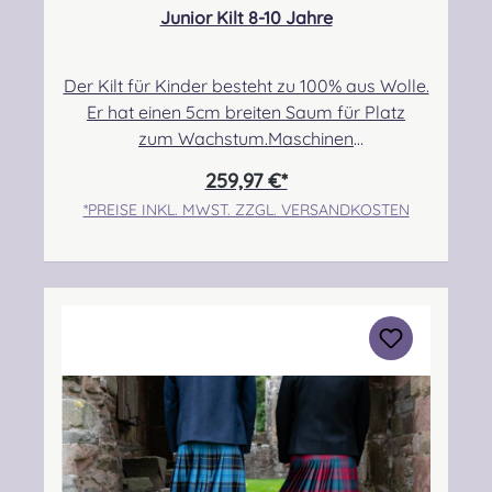
Junior Kilt 8-10 Jahre
Der Kilt für Kinder besteht zu 100% aus Wolle.
Er hat einen 5cm breiten Saum für Platz
zum Wachstum.Maschinen
genäht.Maßanfertigung auf Anfrage.Taille:
259,97 €*
63,50cm-71,12cmHüfte: 73,66cm-
*PREISE INKL. MWST. ZZGL. VERSANDKOSTEN
78,74cmLänge max.: 50,80cm+5,08cm Saum
Angabe zur Produktsicherheit Hersteller:
Strathmore Woollen Company Ltd Station
Works North Street Forfar Scotland DD8
3BN Kontakt:
info@strathmorewoollen.co.uk Verantwortlic
he Person: Nieswiec & Zeh Easy Piping &
Drumming Gbr, Gabelsbergerstraße 27,
32425 Minden Kontakt:
kontakt@easypipinganddrumming.com
Pflegehinweis: Nur trocken reinigen!