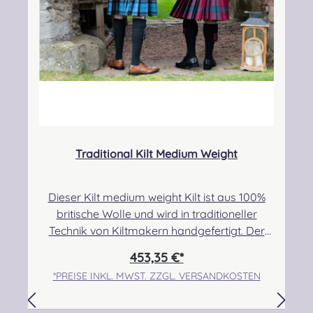
Traditional Kilt Medium Weight
Dieser Kilt medium weight Kilt ist aus 100%
britische Wolle und wird in traditioneller
Technik von Kiltmakern handgefertigt. Der
Stoff hat 13,5 Unzen/yard 382,72g/lfm bei
453,35 €*
einer Breite von 56Zoll/142cm.Er hat drei
*PREISE INKL. MWST. ZZGL. VERSANDKOSTEN
Lederriemen mit Schnallen zur
Befestigung. Pflegehinweis: Nur trocken