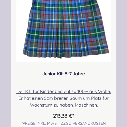
32425 Minden Kontakt:
Kontakt:
kontakt@easypipinganddrumming.com
kontakt@easypipinganddrumming.com
Sicherheitshinweise: Verschluckbare Kleinteile
Junior Kilt 5-7 Jahre
Der Kilt für Kinder besteht zu 100% aus Wolle.
Er hat einen 5cm breiten Saum um Platz für
Wachstum zu haben. Maschinen
genäht.Maßanfertigung auf Anfrage.Taille:
213,33 €*
55,88cm-60,96cmHüfte: 63,50cm-
*PREISE INKL. MWST. ZZGL. VERSANDKOSTEN
68,58cmLänge max.: 43,18cm+5,08cm