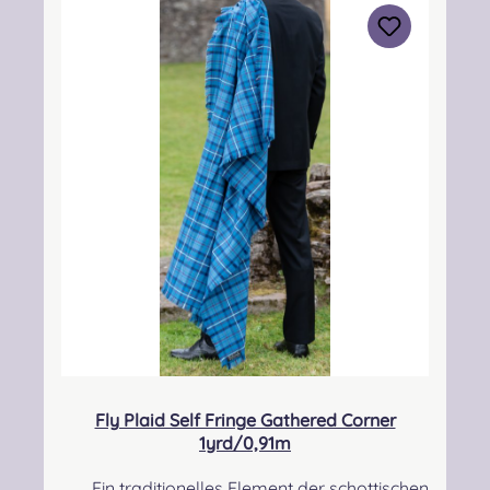
info@strathmorewoollen.co.uk Verantwortlic
he Person: Nieswiec & Zeh Easy Piping &
Drumming Gbr, Gabelsbergerstraße 27,
32425 Minden Kontakt:
kontakt@easypipinganddrumming.com
Fly Plaid Self Fringe Gathered Corner
1yrd/0,91m
Ein traditionelles Element der schottischen