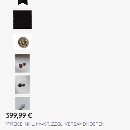
Regulärer Preis:
399,99 €
*PREISE INKL. MWST. ZZGL. VERSANDKOSTEN