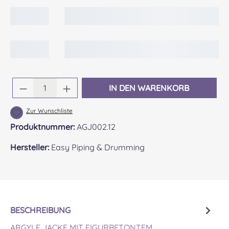
Produkt Anzahl: Gib den gewünschten Wert 
IN DEN WARENKORB
Zur Wunschliste
Produktnummer:
AGJ002.12
Hersteller:
Easy Piping & Drumming
BESCHREIBUNG
ARGYLE JACKE MIT FIGURBETONTEM