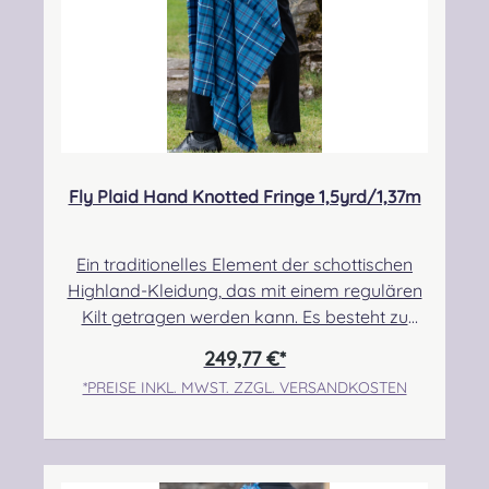
Fly Plaid Hand Knotted Fringe 1,5yrd/1,37m
Ein traditionelles Element der schottischen
Highland-Kleidung, das mit einem regulären
Kilt getragen werden kann. Es besteht zu
100% aus Schurwolle. Der Randbereich ist
249,77 €*
handgeknotet. Pflegehinweis: Nur Trocken
*PREISE INKL. MWST. ZZGL. VERSANDKOSTEN
reinigen! Angabe zur
Produktsicherheit Hersteller: Strathmore
Woollen Company Ltd Station Works North
Street Forfar Scotland DD8 3BN Kontakt: