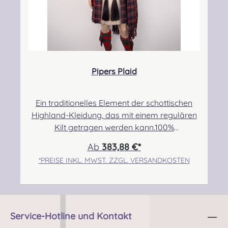
Pipers Plaid
Ein traditionelles Element der schottischen
Highland-Kleidung, das mit einem regulären
Kilt getragen werden kann.100%
Schurwolle.Der Randbereich ist
Ab
383,88 €*
handgeknotet.Pflegehinweis: Nur trocken
*PREISE INKL. MWST. ZZGL. VERSANDKOSTEN
reinigen!Die benötigte Länge ergibt sich aus
dem Brustumfang und der
KörpergrößeFolgende Einteilung kann als
Orientierung zur Auswahl der Länge genutzt
werden, bei Unsicherheiten nehmt bitte
Service-Hotline und Kontakt
Kontakt mit uns auf:3 Yard- bis zu einer