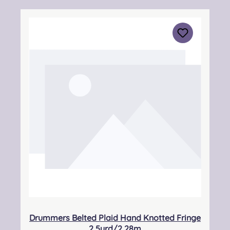
reinigen!!!Bitte gebt eure Maße an, der Kilt
wird nach Ihren Angaben gefertigt. Bei Fragen
und Unsicherheiten kontaktiert uns gerne!
Angabe zur Produktsicherheit Hersteller:
Strathmore Woollen Company Ltd Station
Works North Street Forfar Scotland DD8
3BN Kontakt:
info@strathmorewoollen.co.uk Verantwortlic
he Person: Nieswiec & Zeh Easy Piping &
Drumming Gbr, Gabelsbergerstraße 27,
32425 Minden Kontakt:
kontakt@easypipinganddrumming.com
Drummers Belted Plaid Hand Knotted Fringe
2,5yrd/2,28m