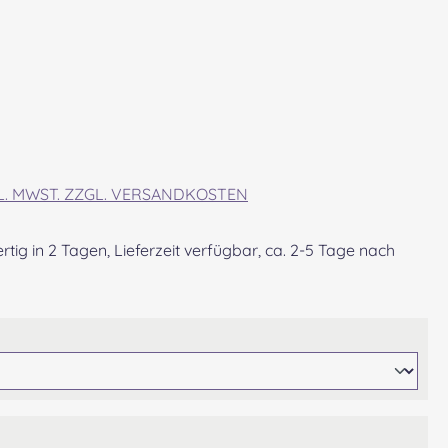
eis:
KL. MWST. ZZGL. VERSANDKOSTEN
tig in 2 Tagen, Lieferzeit verfügbar, ca. 2-5 Tage nach
ählen
wählen