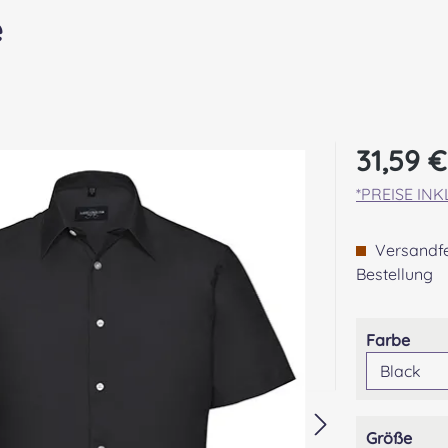
e
Regulärer Pr
31,59 €
*PREISE IN
Versandfer
Bestellung
ausw
Farbe
aus
Größe