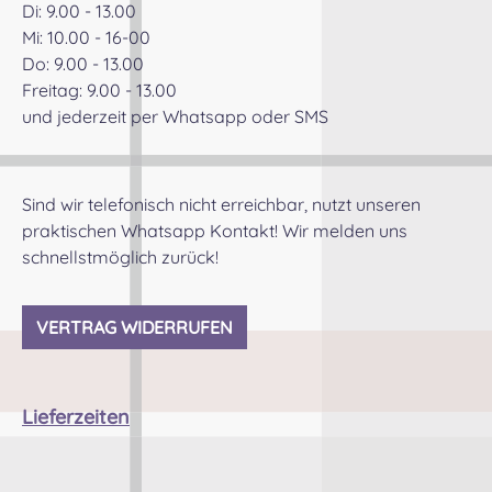
oder des Messvorganges, kontaktiert uns gerne!
Di: 9.00 - 13.00
Informationen zu den Stoffvarianten: Alle Varianten
Mi: 10.00 - 16-00
sind britische Wollstoffe Der Arrcorchar ist ein eher
Do: 9.00 - 13.00
fester, griffiger Stoff. Er hat etwas mehr Stand als
Freitag: 9.00 - 13.00
die anderen Stoffe und verfügt aber eine sehr
und jederzeit per Whatsapp oder SMS
schöne, etwas grobere Struktur. Der Cheviot ist im
Vergleich zum Arrochar deutlich weicher und
anschmiegsamer. Der Oban ist ein sehr klassischer
Sind wir telefonisch nicht erreichbar, nutzt unseren
Barathea- Wollstoff. Er wird sehr häufig für die
praktischen Whatsapp Kontakt! Wir melden uns
Anfertigung von Highland Bekleidung verwendet. Er
schnellstmöglich zurück!
ist eng gewebt und zeigt eine sehr glatte, feine
Struktur. Angabe zur Produktsicherheit Hersteller:
Nieswiec & Zeh Easy Piping & Drumming Gbr,
VERTRAG WIDERRUFEN
Gabelsbergerstraße 27, 32425 Minden Kontakt:
kontakt@easypipinganddrumming.com
Sicherheitshinweise: Verschluckbare Kleinteile
Lieferzeiten