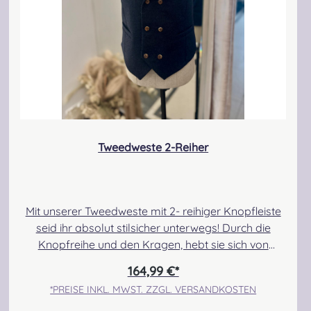
Tweedweste 2-Reiher
Mit unserer Tweedweste mit 2- reihiger Knopfleiste
seid ihr absolut stilsicher unterwegs! Durch die
Knopfreihe und den Kragen, hebt sie sich von
unseren traditionellen Argyle- Westen ab und
164,99 €*
schafft einen klassischen und gleichzeitig modernen
*PREISE INKL. MWST. ZZGL. VERSANDKOSTEN
und eleganten Touch. Diese Weste ist eine tolle