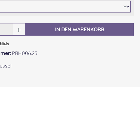
 Anzahl: Gib den gewünschten Wert ein o
IN DEN WARENKORB
liste
mmer:
PBH006.23
ussel