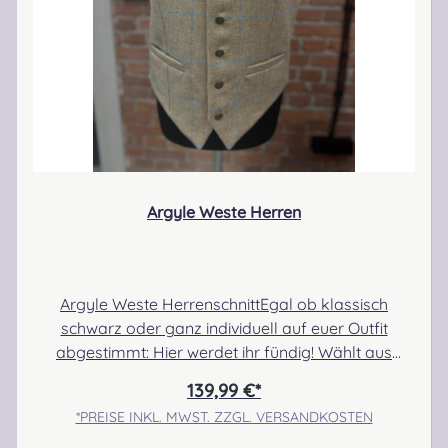
Argyle Weste Herren
Argyle Weste HerrenschnittEgal ob klassisch
schwarz oder ganz individuell auf euer Outfit
abgestimmt: Hier werdet ihr fündig! Wählt aus
unseren Standardfarben oder lasst euch ganz
139,99 €*
individuell beraten. Wählt aus hunderten von
*PREISE INKL. MWST. ZZGL. VERSANDKOSTEN
Tweedfarben und kombiniert mutig Futterstoff und