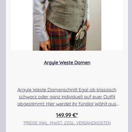
Argyle Weste Damen
Argyle Weste Damenschnitt Egal ob klassisch
schwarz oder ganz individuell auf euer Outfit
abgestimmt: Hier werdet ihr fündig! Wählt aus
unseren Standardfarben oder lasst euch ganz
149,99 €*
individuell beraten. Wählt aus hunderten von
*PREISE INKL. MWST. ZZGL. VERSANDKOSTEN
Tweedfarben und kombiniert mutig Futterstoff und