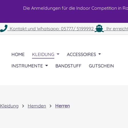
 Hauptinhalt springen
Zur Suche springen
Zur Hauptnavigation springen
Die Anmeldungen für die Indoor Competition in Rah
Kontakt und Whatsapp: 05777/ 5199992.
Ihr erreich
HOME
KLEIDUNG
ACCESSOIRES
INSTRUMENTE
BANDSTUFF
GUTSCHEIN
Kleidung
Hemden
Herren