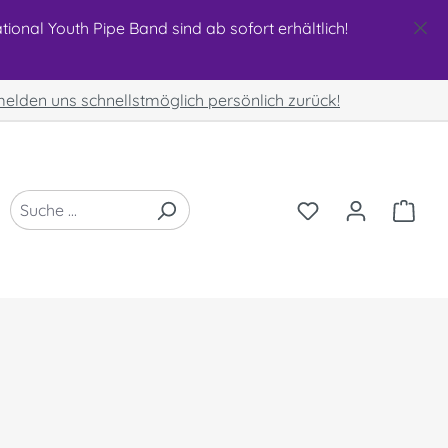
ional Youth Pipe Band sind ab sofort erhältlich!
 melden uns schnellstmöglich persönlich zurück!
DU HAST 0 PRO