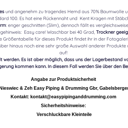
es
und angenehm zu tragendes Hemd aus 70% Baumwolle un
ard 100. Es hat eine Rückennaht und Kent Kragen mit Stäbch
orm
: enger geschnitten (Slim), dennoch fällt es vergleichsweise
egehinweis: Easy care! Waschbar bei 40 Grad,
Trockner geeig
e Größentabelle für dieses Produkt findet ihr in der Fotogaler
rüber hinaus noch eine sehr große Auswahl anderer Produkte 
auf!
 werden. Es ist aber möglich, dass uns der Lagerbestand vo
gerung kommen kann. In diesem Fall werden Sie über den Bes
Angabe zur Produktsicherheit
Nieswiec & Zeh Easy Piping & 
Drumming
Gbr
, Gabelsberge
Kontakt: kontakt@easypipinganddrumming.com
Sicherheitshinweise:
Verschluckbare
 Kleinteile