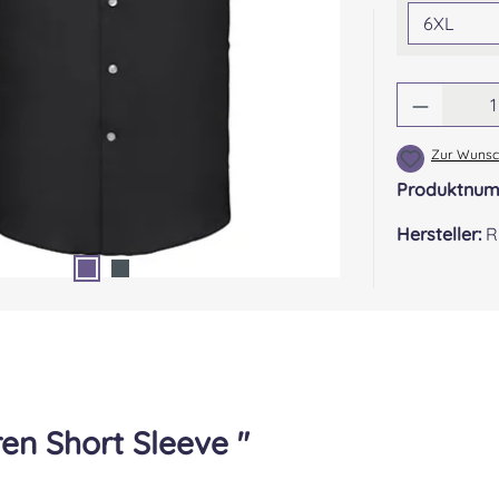
Produkt
Zur Wunsch
Produktnu
Hersteller:
R
n Short Sleeve "