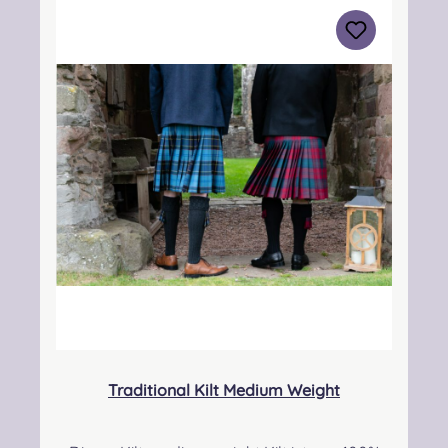
3BN Kontakt:
info@strathmorewoollen.co.uk Verantwortlic
he Person: Nieswiec & Zeh Easy Piping &
Drumming Gbr, Gabelsbergerstraße 27,
32425 Minden Kontakt:
kontakt@easypipinganddrumming.com
Pflegehinweis: Nur trocken reinigen!
Traditional Kilt Medium Weight