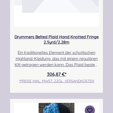
Drummers Belted Plaid Hand Knotted Fringe
2,5yrd/2,28m
Ein traditionelles Element der schottischen
Highland-Kleidung, das mit einem regulären
Kilt getragen werden kann. Das Plaid besteht
zu 100% aus Schurwolle.Der Randbereich ist
306,87 €*
handgeknotet.Pflegehinweis: Nur trocken
*PREISE INKL. MWST. ZZGL. VERSANDKOSTEN
reinigen! Angabe zur
Produktsicherheit Hersteller: Strathmore
Woollen Company Ltd Station Works North
Street Forfar Scotland DD8 3BN Kontakt:
info@strathmorewoollen.co.uk Verantwortlic