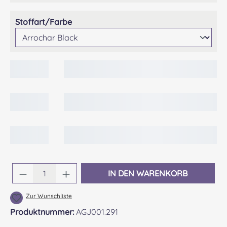
auswählen
Stoffart/Farbe
Produkt Anzahl: Gib den gewünschten Wert 
IN DEN WARENKORB
Zur Wunschliste
Produktnummer:
AGJ001.291