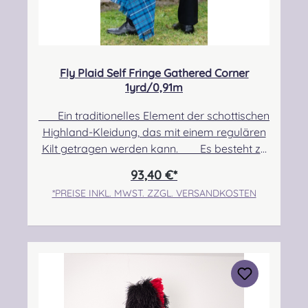
Fly Plaid Self Fringe Gathered Corner
1yrd/0,91m
Ein traditionelles Element der schottischen
Highland-Kleidung, das mit einem regulären
Kilt getragen werden kann. Es besteht zu
100% aus Schurwolle. Pflegehinweis: Nur
93,40 €*
Trocken reinigen! Angabe zur
*PREISE INKL. MWST. ZZGL. VERSANDKOSTEN
Produktsicherheit Hersteller: Strathmore
Woollen Company Ltd Station Works North
Street Forfar Scotland DD8 3BN Kontakt:
info@strathmorewoollen.co.uk Verantwortlic
he Person: Nieswiec & Zeh Easy Piping &
Drumming Gbr, Gabelsbergerstraße 27,
32425 Minden Kontakt: