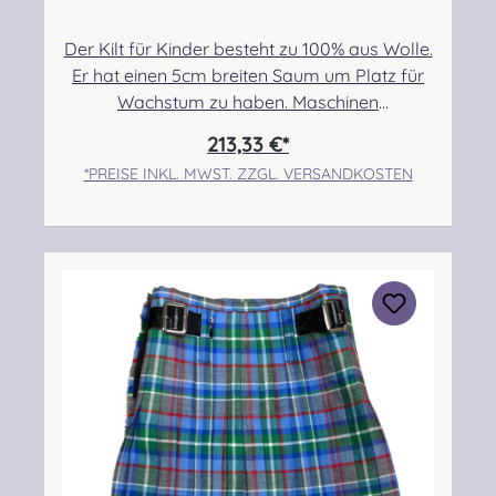
Der Kilt für Kinder besteht zu 100% aus Wolle.
Er hat einen 5cm breiten Saum um Platz für
Wachstum zu haben. Maschinen
genäht.Maßanfertigung auf Anfrage.Taille:
213,33 €*
55,88cm-60,96cmHüfte: 63,50cm-
*PREISE INKL. MWST. ZZGL. VERSANDKOSTEN
68,58cmLänge max.: 43,18cm+5,08cm
SaumPflegehinweis: Nur trocken reinigen!
Angabe zur Produktsicherheit Hersteller:
Strathmore Woollen Company Ltd Station
Works North Street Forfar Scotland DD8
3BN Kontakt:
info@strathmorewoollen.co.uk Verantwortlic
he Person: Nieswiec & Zeh Easy Piping &
Drumming Gbr, Gabelsbergerstraße 27,
32425 Minden Kontakt:
kontakt@easypipinganddrumming.com