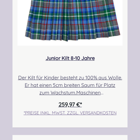
Junior Kilt 8-10 Jahre
Der Kilt für Kinder besteht zu 100% aus Wolle.
Er hat einen 5cm breiten Saum für Platz
zum Wachstum.Maschinen
genäht.Maßanfertigung auf Anfrage.Taille:
259,97 €*
63,50cm-71,12cmHüfte: 73,66cm-
*PREISE INKL. MWST. ZZGL. VERSANDKOSTEN
78,74cmLänge max.: 50,80cm+5,08cm Saum
Angabe zur Produktsicherheit Hersteller:
Strathmore Woollen Company Ltd Station
Works North Street Forfar Scotland DD8