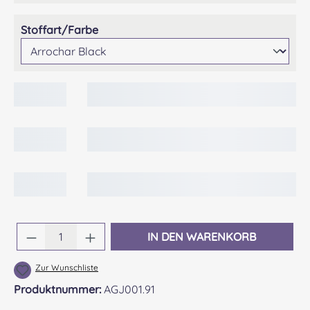
auswählen
Stoffart/Farbe
Produkt Anzahl: Gib den gewünschten Wert 
IN DEN WARENKORB
Zur Wunschliste
Produktnummer:
AGJ001.91