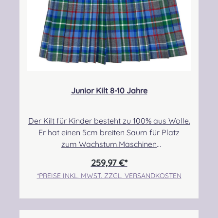
Junior Kilt 8-10 Jahre
Der Kilt für Kinder besteht zu 100% aus Wolle.
Er hat einen 5cm breiten Saum für Platz
zum Wachstum.Maschinen
genäht.Maßanfertigung auf Anfrage.Taille:
259,97 €*
63,50cm-71,12cmHüfte: 73,66cm-
*PREISE INKL. MWST. ZZGL. VERSANDKOSTEN
78,74cmLänge max.: 50,80cm+5,08cm Saum
Angabe zur Produktsicherheit Hersteller:
Strathmore Woollen Company Ltd Station
Works North Street Forfar Scotland DD8