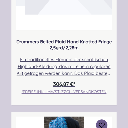
Drummers Belted Plaid Hand Knotted Fringe
2,5yrd/2,28m
Ein traditionelles Element der schottischen
Highland-Kleidung, das mit einem regulären
Kilt getragen werden kann. Das Plaid besteht
zu 100% aus Schurwolle.Der Randbereich ist
306,87 €*
handgeknotet.Pflegehinweis: Nur trocken
*PREISE INKL. MWST. ZZGL. VERSANDKOSTEN
reinigen! Angabe zur
Produktsicherheit Hersteller: Strathmore
Woollen Company Ltd Station Works North
Street Forfar Scotland DD8 3BN Kontakt:
info@strathmorewoollen.co.uk Verantwortlic