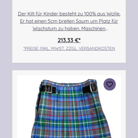
Der Kilt für Kinder besteht zu 100% aus Wolle.
Er hat einen 5cm breiten Saum um Platz für
Wachstum zu haben. Maschinen
genäht.Maßanfertigung auf Anfrage.Taille:
213,33 €*
55,88cm-60,96cmHüfte: 63,50cm-
*PREISE INKL. MWST. ZZGL. VERSANDKOSTEN
68,58cmLänge max.: 43,18cm+5,08cm
SaumPflegehinweis: Nur trocken reinigen!
Angabe zur Produktsicherheit Hersteller:
Strathmore Woollen Company Ltd Station
Works North Street Forfar Scotland DD8
3BN Kontakt:
info@strathmorewoollen.co.uk Verantwortlic
he Person: Nieswiec & Zeh Easy Piping &
Drumming Gbr, Gabelsbergerstraße 27,
32425 Minden Kontakt:
kontakt@easypipinganddrumming.com