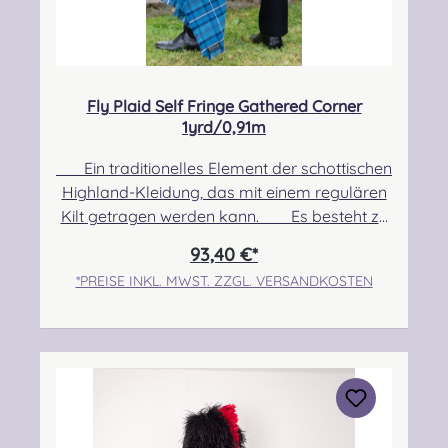
Fly Plaid Self Fringe Gathered Corner
1yrd/0,91m
Ein traditionelles Element der schottischen
Highland-Kleidung, das mit einem regulären
Kilt getragen werden kann. Es besteht zu
100% aus Schurwolle. Pflegehinweis: Nur
93,40 €*
Trocken reinigen! Angabe zur
*PREISE INKL. MWST. ZZGL. VERSANDKOSTEN
Produktsicherheit Hersteller: Strathmore
Woollen Company Ltd Station Works North
Street Forfar Scotland DD8 3BN Kontakt:
info@strathmorewoollen.co.uk Verantwortlic
he Person: Nieswiec & Zeh Easy Piping &
Drumming Gbr, Gabelsbergerstraße 27,
32425 Minden Kontakt: