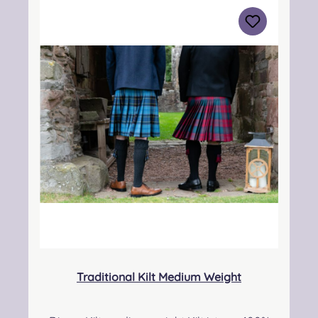
3BN Kontakt:
info@strathmorewoollen.co.uk Verantwortlic
he Person: Nieswiec & Zeh Easy Piping &
Drumming Gbr, Gabelsbergerstraße 27,
32425 Minden Kontakt:
kontakt@easypipinganddrumming.com
Pflegehinweis: Nur trocken reinigen!
Traditional Kilt Medium Weight