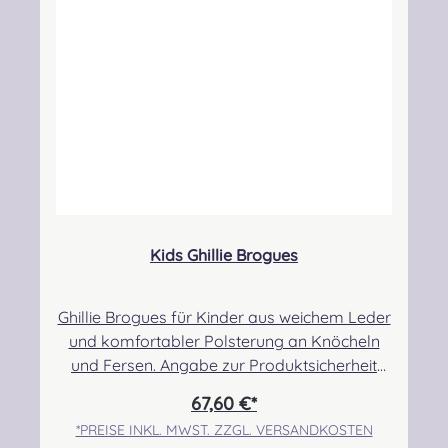
Sicherheitshinweise: Strangulationsgefahr bei
unsachgemäßem Gebrauch, verschluckbare
Kleinteile
Kids Ghillie Brogues
Ghillie Brogues für Kinder aus weichem Leder
und komfortabler Polsterung an Knöcheln
und Fersen. Angabe zur Produktsicherheit
Hersteller: Thistle Shoes , Unit 3 Newark Road
67,60 €*
South, Eastfield Industrial Estate, Glenrothes,
*PREISE INKL. MWST. ZZGL. VERSANDKOSTEN
Fife, SCOTLAND, KY7 4NS Kontakt: