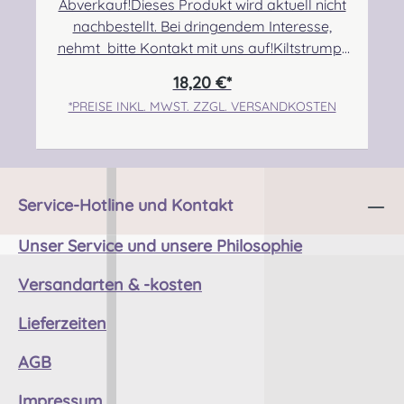
kontakt@easypipinganddrumming.com
Abverkauf!Dieses Produkt wird aktuell nicht
Sicherheitshinweise: Angabe zur
nachbestellt. Bei dringendem Interesse,
Produktsicherheit Strangulationsgefahr bei
nehmt bitte Kontakt mit uns auf!Kiltstrumpf
unsachgemäßem Gebrauch
mit einfachem Umschlag aus einer
18,20 €*
hochwertigen Wollmischung (80% Wolle).
*PREISE INKL. MWST. ZZGL. VERSANDKOSTEN
Angabe zur Produktsicherheit Hersteller:
Thistle Shoes , Unit 3 Newark Road South,
Eastfield Industrial Estate, Glenrothes, Fife,
SCOTLAND, KY7 4NS Kontakt:
info@thistleshoes.com Verantwortliche
Service-Hotline und Kontakt
Person: Nieswiec & Zeh Easy Piping &
Drumming Gbr, Gabelsbergerstraße 27,
Unser Service und unsere Philosophie
32425 Minden Kontakt:
Versandarten & -kosten
kontakt@easypipinganddrumming.com
Sicherheitshinweise: Strangulationsgefahr bei
Lieferzeiten
unsachgemäßem Gebrauch
AGB
Impressum