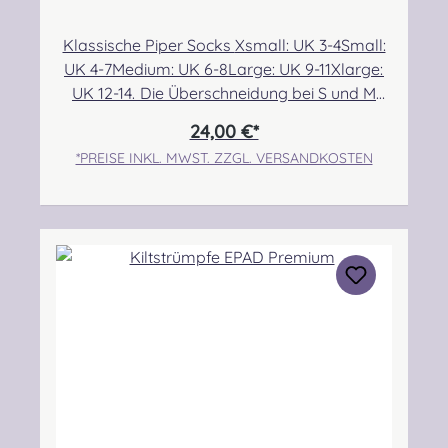
Klassische Piper Socks Xsmall: UK 3-4Small:
UK 4-7Medium: UK 6-8Large: UK 9-11Xlarge:
UK 12-14. Die Überschneidung bei S und M
ermöglicht eine etwas bessere Passform für
24,00 €*
alle, die sehr dünne bzw. breite Waden im
*PREISE INKL. MWST. ZZGL. VERSANDKOSTEN
Größenbereich 6/7 haben. Angabe zur
Produktsicherheit Hersteller: McCallum
Highland Wear, The Ayrshire Kilt Shop,
Moorfield Industrial Estate, Troon Road,
Kilmarnock, East Ayrshire, KA2 0BA.
Scotland Kontakt: +44 (0)1563
527002 Verantwortliche Person: Nieswiec &
Zeh Easy Piping & Drumming Gbr,
Gabelsbergerstraße 27, 32425
Minden Kontakt:
kontakt@easypipinganddrumming.com Sich
erheitshinweise Strangulationsgefahr durch