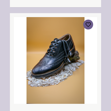
info@thistleshoes.com Verantwortliche
Person: Nieswiec & Zeh Easy Piping &
Drumming Gbr, Gabelsbergerstraße 27,
32425 Minden Kontakt:
kontakt@easypipinganddrumming.com
Sicherheitshinweise: Strangulationsgefahr bei
unsachgemäßem Gebrauch, verschluckbare
Kleinteile