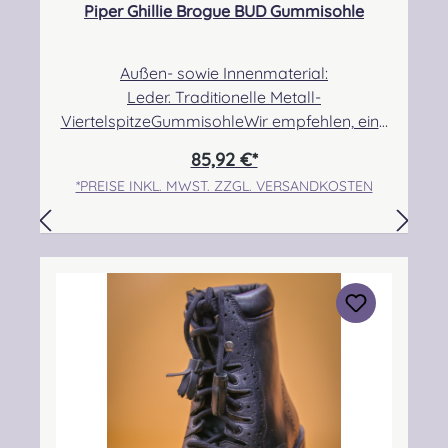
Piper Ghillie Brogue BUD Gummisohle
Außen- sowie Innenmaterial:
Leder. Traditionelle Metall-
ViertelspitzeGummisohleWir empfehlen, eine
halbe bis eine Nummer größer zu bestellen,
85,92 €*
da der Schuh etwas kleiner ausfällt! Angabe
*PREISE INKL. MWST. ZZGL. VERSANDKOSTEN
zur Produktsicherheit Hersteller: Thistle Shoes
, Unit 3 Newark Road South, Eastfield
Industrial Estate, Glenrothes, Fife, SCOTLAND,
KY7 4NS Kontakt: info@thistleshoes.com
Verantwortliche Person: Nieswiec & Zeh Easy
Piping & Drumming Gbr, Gabelsbergerstraße
27, 32425 Minden Kontakt:
kontakt@easypipinganddrumming.com
Sicherheitshinweise: Strangulationsgefahr bei
unsachgemäßem Gebrauch, verschluckbare
Kleinteile