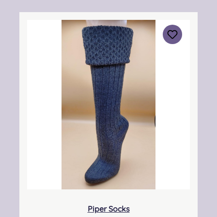
South, Eastfield Industrial Estate, Glenrothes,
Fife, SCOTLAND, KY7 4NS Kontakt:
info@thistleshoes.com Verantwortliche
Person: Nieswiec & Zeh Easy Piping &
Drumming Gbr, Gabelsbergerstraße 27,
32425 Minden Kontakt:
kontakt@easypipinganddrumming.com
Sicherheitshinweise: Strangulationsgefahr bei
unsachgemäßem Gebrauch, verschluckbare
Kleinteile
Piper Socks