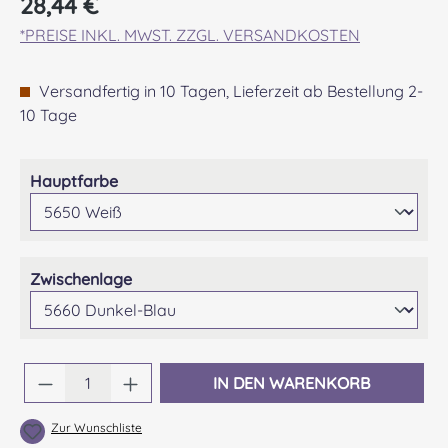
28,44 €
*PREISE INKL. MWST. ZZGL. VERSANDKOSTEN
Versandfertig in 10 Tagen, Lieferzeit ab Bestellung 2-
10 Tage
auswählen
Hauptfarbe
auswählen
Zwischenlage
Produkt Anzahl: Gib den gewünschten Wert 
IN DEN WARENKORB
Zur Wunschliste