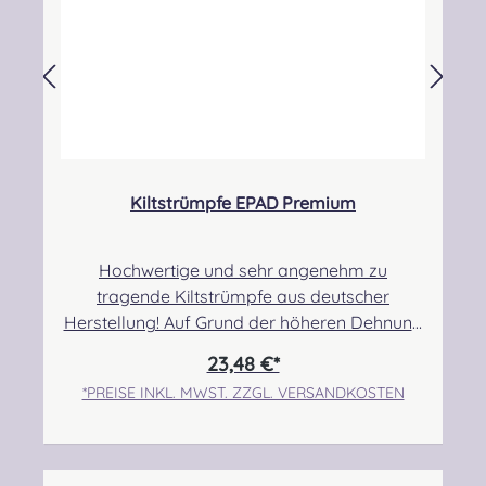
unsachgemäße Verwendung
Kiltstrümpfe EPAD Premium
Hochwertige und sehr angenehm zu
tragende Kiltstrümpfe aus deutscher
Herstellung! Auf Grund der höheren Dehnung
haben diese Strümpfe einen sehr hohen
23,48 €*
Tragekomfort. Sie sind etwas dünner und
*PREISE INKL. MWST. ZZGL. VERSANDKOSTEN
eignen sich daher besonders gut für das
Tragen bei warmen Temperaturen. Ebenso
können sie, je nach Person, auch über
Kompressionsstrümpfen getragen werden,