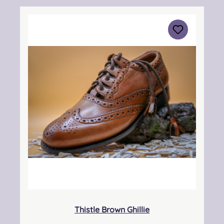
KY7 4NS Kontakt: info@thistleshoes.com
Verantwortliche Person: Nieswiec & Zeh Easy
Piping & Drumming Gbr, Gabelsbergerstraße
27, 32425 Minden Kontakt:
kontakt@easypipinganddrumming.com
Sicherheitshinweise: Strangulationsgefahr bei
unsachgemäßem Gebrauch, verschluckbare
Kleinteile
Thistle Brown Ghillie