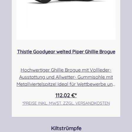
Thistle Goodyear welted Piper Ghillie Brogue
Hochwertiger Ghillie Brogue mit Vollleder-
Ausstattung und Allwetter- Gummisohle mit
Metallviertelspitze! Ideal für Wettbewerbe und
Märsche auf jeglichen Untergründen.
112,02 €*
Verringerte Rutschgefahr durch das derbe
*PREISE INKL. MWST. ZZGL. VERSANDKOSTEN
Sohlenprofil. Auch in Sachen Verarbeitung
und Tragekomfort lässt dieser Schuh keine
Wünsche offen! Angabe zur Produktsicherheit
Hersteller: Thistle Shoes , Unit 3 Newark Road
Produktgalerie überspringen
Kiltstrümpfe