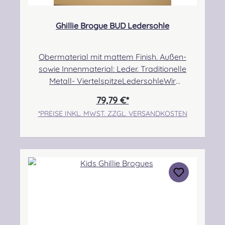
Ghillie Brogue BUD Ledersohle
Obermaterial mit mattem Finish. Außen-
sowie Innenmaterial: Leder. Traditionelle
Metall- ViertelspitzeLedersohleWir
empfehlen, eine halbe bis eine Nummer
79,79 €*
größer zu bestellen, da der Schuh etwas
*PREISE INKL. MWST. ZZGL. VERSANDKOSTEN
kleiner ausfällt! Angabe zur Produktsicherheit
Hersteller: Thistle Shoes , Unit 3 Newark Road
South, Eastfield Industrial Estate, Glenrothes,
Fife, SCOTLAND, KY7 4NS Kontakt:
info@thistleshoes.com Verantwortliche
Person: Nieswiec & Zeh Easy Piping &
Drumming Gbr, Gabelsbergerstraße 27,
32425 Minden Kontakt:
kontakt@easypipinganddrumming.com