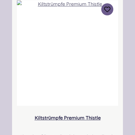
ohne zu sehr einzuschnüren. Auch bei breiten
Waden sind diese Strümpfe gut geeignet um
einen hohen Tragekomfort zu
erreichen. Verfügbarkeit: Es kann
vorkommen, dass uns der Herstellerbestand
nicht tagesaktuell übermittelt wird und es bei
vereinzelten Größen zu Lieferverzögerungen
kommen kann!Materialzusammensetzung:
70% Merino Schurwolle, 30%
Polyamid. Pflegehinweis:
Wollwaschprogramm 30° Besonders
langlebig durch Superwash Qualität und
Verstärkungen in den besonders
beanspruchten Bereichen. Angabe zur
Produktsicherheit Verantwortliche Person:
Nieswiec & Zeh Easy Piping & Drumming Gbr,
Kiltstrümpfe Premium Thistle
Gabelsbergerstraße 27, 32425 Minden
Kontakt: