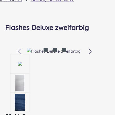
Flashes Deluxe zweifarbig
Bildergalerie überspringen
Regulärer Preis: