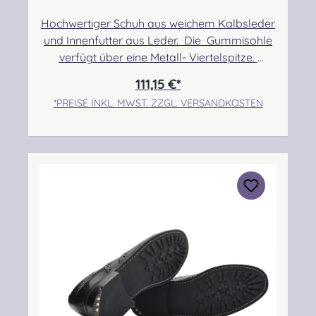
Hochwertiger Schuh aus weichem Kalbsleder
und Innenfutter aus Leder. Die Gummisohle
verfügt über eine Metall- Viertelspitze.
Angabe zur Produktsicherheit Hersteller:
111,15 €*
Thistle Shoes , Unit 3 Newark Road South,
*PREISE INKL. MWST. ZZGL. VERSANDKOSTEN
Eastfield Industrial Estate, Glenrothes, Fife,
SCOTLAND, KY7 4NS Kontakt:
info@thistleshoes.com Verantwortliche
Person: Nieswiec & Zeh Easy Piping &
Drumming Gbr, Gabelsbergerstraße 27,
32425 Minden Kontakt:
kontakt@easypipinganddrumming.com
Sicherheitshinweise: Strangulationsgefahr bei
unsachgemäßem Gebrauch, verschluckbare
Kleinteile