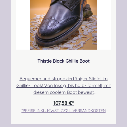
Thistle Black Ghillie Boot
Bequemer und strapazierfähiger Stiefel im
Ghillie- Look! Von lässig, bis halb- formell, mit
diesem coolem Boot beweist
ihr Stil!Obermaterial: Kalbsleder,
107,58 €*
Innenfütterung: Leder, Sohle: Gummi Angabe
*PREISE INKL. MWST. ZZGL. VERSANDKOSTEN
zur Produktsicherheit Hersteller: Thistle Shoes
, Unit 3 Newark Road South, Eastfield
Industrial Estate, Glenrothes, Fife, SCOTLAND,