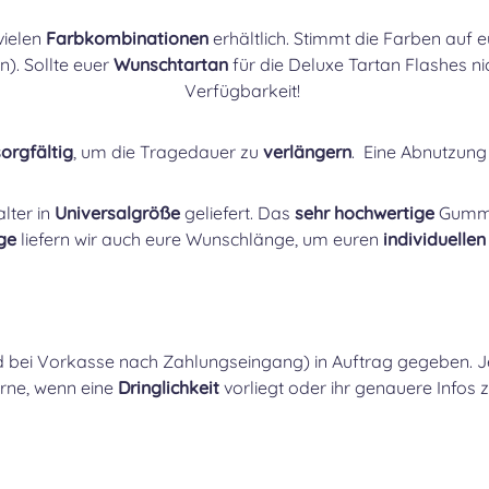
vielen
Farbkombinationen
erhältlich. Stimmt die Farben auf 
n). Sollte euer
Wunschtartan
für die Deluxe Tartan Flashes ni
Verfügbarkeit!
sorgfältig
, um die Tragedauer zu
verlängern
. Eine Abnutzung
lter in
Universalgröße
geliefert. Das
sehr hochwertige
Gummi 
ge
liefern wir auch eure Wunschlänge, um euren
individuelle
d bei Vorkasse nach Zahlungseingang) in Auftrag gegeben. 
erne, wenn eine
Dringlichkeit
vorliegt oder ihr genauere Infos z