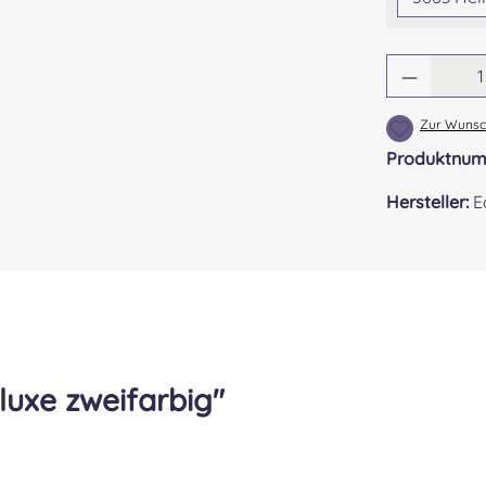
Produkt
Zur Wunsch
Produktnu
Hersteller:
E
luxe zweifarbig"