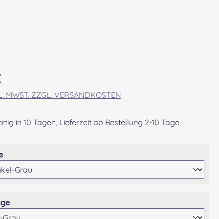
eis:
€
KL. MWST. ZZGL. VERSANDKOSTEN
tig in 10 Tagen, Lieferzeit ab Bestellung 2-10 Tage
auswählen
e
auswählen
age