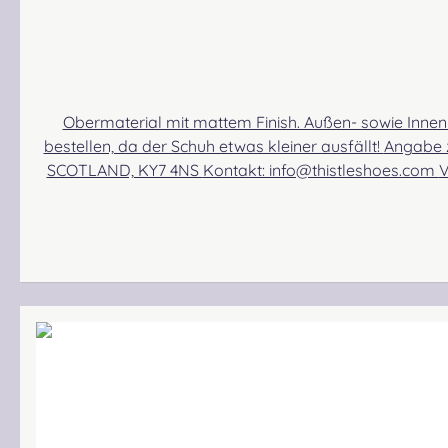
Obermaterial mit mattem Finish. Außen- sowie Innenm
bestellen, da der Schuh etwas kleiner ausfällt! Angabe zur Produktsicherheit Hersteller: Thistle Shoes , Unit 3 Newark Road South, Eastfield Industrial Estate, Glenrothes, Fife,
SCOTLAND, KY7 4NS Kontakt: info@thistleshoes.com Verantwortliche Person: Nieswiec & Zeh Easy Piping & Drumming Gbr, Gabelsbergerstraße 27, 32425 Minden Kontakt: