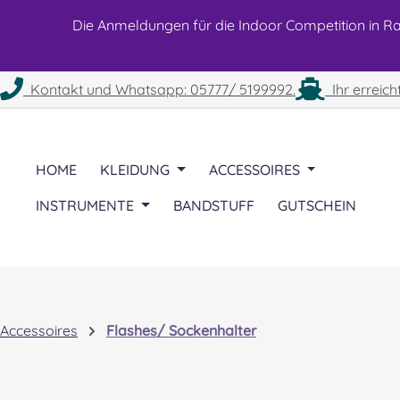
 Hauptinhalt springen
Zur Suche springen
Zur Hauptnavigation springen
Die Anmeldungen für die Indoor Competition in Rah
Kontakt und Whatsapp: 05777/ 5199992.
Ihr erreich
HOME
KLEIDUNG
ACCESSOIRES
INSTRUMENTE
BANDSTUFF
GUTSCHEIN
Accessoires
Flashes/ Sockenhalter