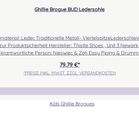
Ghillie Brogue BUD Ledersohle
aterial: Leder. Traditionelle Metall- ViertelspitzeLedersohl
kontakt@easypipinganddrumming.com Sicherheitshinweise: Strangula
79,79 €*
*PREISE INKL. MWST. ZZGL. VERSANDKOSTEN