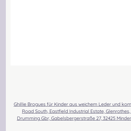
Ghillie Brogues für Kinder aus weichem Leder und komfortabler Polsterung an Knöcheln und F
Road South, Eastfield Industrial Estate, Glenrothes, Fife, SCOTLAND, KY7 4NS Kontakt: info@thistleshoes.co
Drumming Gbr, Gabelsbergerstraße 27, 32425 Minden Kontakt: kontakt@easypipinganddrumming.com Sicherheitshinweise: Strangulationsgefahr bei unsachgemä