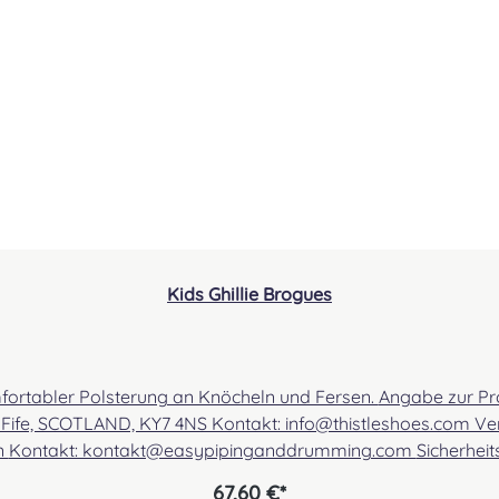
Kids Ghillie Brogues
ersen. Angabe zur Produktsicherheit Hersteller: Thistle Shoes , Unit 3 Newark
m Verantwortliche Person: Nieswiec & Zeh Easy Piping &
ßem
Gebrauch, verschluckbare Kleinteile
67,60 €*