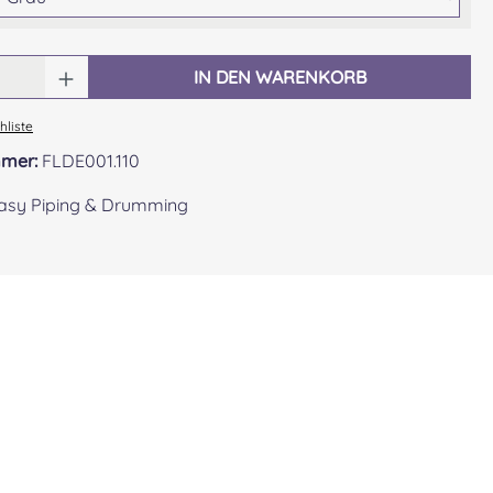
 Anzahl: Gib den gewünschten Wert ein o
IN DEN WARENKORB
liste
mmer:
FLDE001.110
asy Piping & Drumming